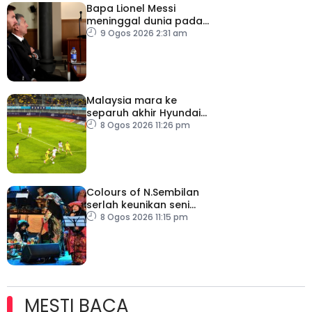
Bapa Lionel Messi
meninggal dunia pada
usia 68 tahun
9 Ogos 2026 2:31 am
Malaysia mara ke
separuh akhir Hyundai
ASEAN Cup
8 Ogos 2026 11:26 pm
Colours of N.Sembilan
serlah keunikan seni
budaya negeri beradat
8 Ogos 2026 11:15 pm
MESTI BACA