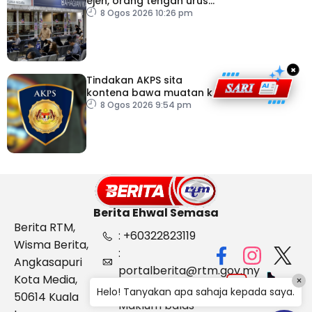
ejen, orang tengah urus
dokumentasi
8 Ogos 2026 10:26 pm
×
Tindakan AKPS sita
kontena bawa muatan ke
Israel bukti ketegasan
8 Ogos 2026 9:54 pm
Malaysia
Berita Ehwal Semasa
Berita RTM,
: +60322823119
Wisma Berita,
:
Angkasapuri
portalberita@rtm.gov.my
Kota Media,
×
: Aduan &
Helo! Tanyakan apa sahaja kepada saya.
50614 Kuala
Maklum balas