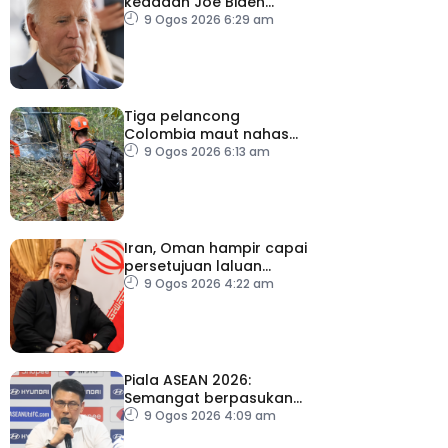
keadaan Joe Biden
semakin serius
9 Ogos 2026 6:29 am
Tiga pelancong
Colombia maut nahas
helikopter di Rio de
9 Ogos 2026 6:13 am
Janeiro
Iran, Oman hampir capai
persetujuan laluan
sementara Selat Hormuz
9 Ogos 2026 4:22 am
Piala ASEAN 2026:
Semangat berpasukan
kunci Harimau Malaya ke
9 Ogos 2026 4:09 am
separuh akhir