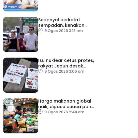
Sepanyol perketat
sempadan, kenakan
pemeriksaan ketibaan
9 Ogos 2026 3:18 am
dari Itali
Isu nuklear cetus protes,
rakyat Jepun desak
dasar dikaji semula
9 Ogos 2026 3:06 am
Harga makanan global
naik, dipacu cuaca panas
dan ketegangan
9 Ogos 2026 2:48 am
geopolitik