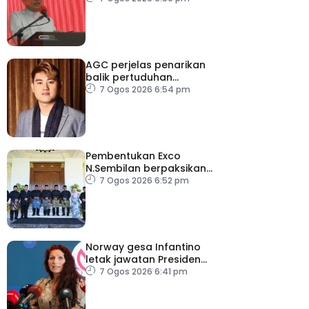
AGC perjelas penarikan
balik pertuduhan
terhadap Nicky Liow
7 Ogos 2026 6:54 pm
Pembentukan Exco
N.Sembilan berpaksikan
cekap, integriti dan kerja
7 Ogos 2026 6:52 pm
berpasukan – MB
Norway gesa Infantino
letak jawatan Presiden
FIFA
7 Ogos 2026 6:41 pm