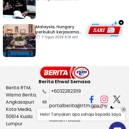
Kelantan
×
Malaysia, Hungary
perkukuh kerjasama
sektor pertanian
7 Ogos 2026 9:16 am
Berita Ehwal Semasa
Berita RTM,
: +60322823119
Wisma Berita,
:
Angkasapuri
portalberita@rtm.gov.my
Kota Media,
×
: Aduan &
Helo! Tanyakan apa sahaja kepada saya.
50614 Kuala
Maklum balas
Lumpur