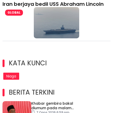
Iran berjaya bedil USS Abraham Lincoln
GLOBAL
KATA KUNCI
Niaga
BERITA TERKINI
Khabar gembira bakal
diumum pada malam
ambang merdeka
7 Ogos 2026 6:59 pm