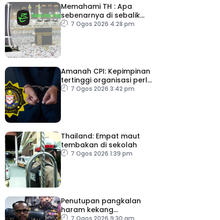
Memahami TH : Apa
sebenarnya di sebalik
angka
7 Ogos 2026 4:28 pm
Amanah CPI: Kepimpinan
tertinggi organisasi perlu
pacu reformasi radikal
7 Ogos 2026 3:42 pm
Thailand: Empat maut
tembakan di sekolah
7 Ogos 2026 1:39 pm
Penutupan pangkalan
haram kekang
penyeludupan di
7 Ogos 2026 9:30 am