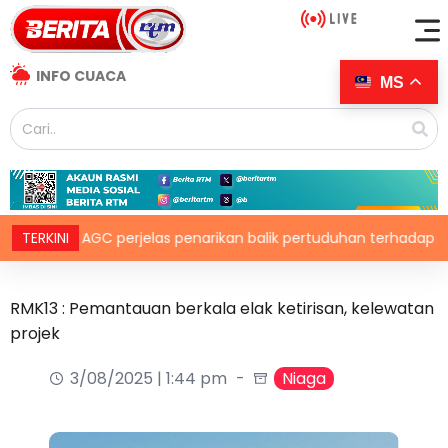
INFO CUACA
MS
TERKINI
AGC perjelas penarikan balik pertuduhan terhadap Nicky Lio
RMK13 : Pemantauan berkala elak ketirisan, kelewatan
projek
3/08/2025 | 1:44 pm
Niaga