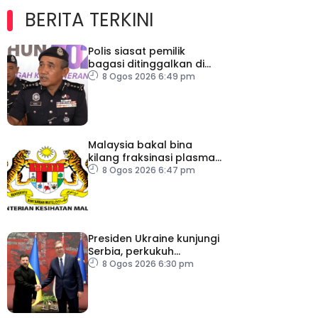
BERITA TERKINI
Polis siasat pemilik
bagasi ditinggalkan di
ICQS Bukit Kayu Hitam
8 Ogos 2026 6:49 pm
Malaysia bakal bina
kilang fraksinasi plasma
sendiri dalam tempoh
8 Ogos 2026 6:47 pm
lima tahun – KKM
Presiden Ukraine kunjungi
Serbia, perkukuh
kerjasama ekonomi
8 Ogos 2026 6:30 pm