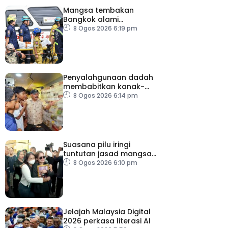
Mangsa tembakan
Bangkok alami
kecederaan pada organ
8 Ogos 2026 6:19 pm
penting
Penyalahgunaan dadah
membabitkan kanak-
kanak di Terengganu
8 Ogos 2026 6:14 pm
membimbangkan
Suasana pilu iringi
tuntutan jasad mangsa
tembakan Nonthaburi
8 Ogos 2026 6:10 pm
Jelajah Malaysia Digital
2026 perkasa literasi AI