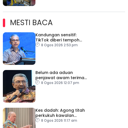
MESTI BACA
Kandungan sensitif:
TikTok diberi tempoh
perkukuh sistem
8 Ogos 2026 2:53 pm
moderasi
Belum ada aduan
penjawat awam terima
tekanan daripada ahli
8 Ogos 2026 12:07 pm
politik
Kes dadah: Agong titah
perkukuh kawalan
lapangan terbang, pintu
8 Ogos 2026 11:17 am
masuk negara