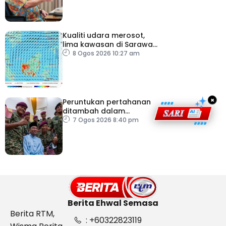
Kualiti udara merosot,
lima kawasan di Sarawak
catat IPU tidak sihat
8 Ogos 2026 10:27 am
×
Peruntukan pertahanan
ditambah dalam
Belanjawan 2027
7 Ogos 2026 8:40 pm
Berita Ehwal Semasa
Berita RTM,
: +60322823119