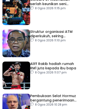
serlah keunikan seni
budaya negeri beradat
8 Ogos 2026 11:15 pm
Struktur organisasi ATM
diperkukuh, seiring
pemodenan aset
8 Ogos 2026 11:10 pm
pertahanan
Aliff Rakib hadiah rumah
RM1 juta kepada ibu bapa
8 Ogos 2026 11:07 pm
Pembukaan Selat Hormuz
bergantung penerimaan
AS – IRGC
8 Ogos 2026 10:28 pm