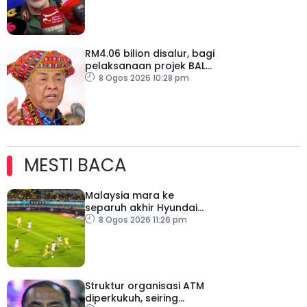
RM4.06 bilion disalur, bagi
pelaksanaan projek BALB
di Sabah
8 Ogos 2026 10:28 pm
MESTI BACA
Malaysia mara ke
separuh akhir Hyundai
ASEAN Cup
8 Ogos 2026 11:26 pm
Struktur organisasi ATM
diperkukuh, seiring