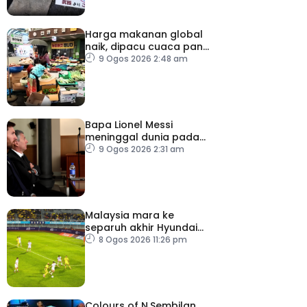
Harga makanan global
naik, dipacu cuaca panas
dan ketegangan
9 Ogos 2026 2:48 am
geopolitik
Bapa Lionel Messi
meninggal dunia pada
usia 68 tahun
9 Ogos 2026 2:31 am
Malaysia mara ke
separuh akhir Hyundai
ASEAN Cup
8 Ogos 2026 11:26 pm
Colours of N.Sembilan