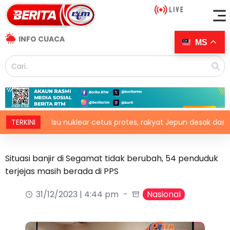
INFO CUACA
MS
TERKINI
Isu nuklear cetus protes, rakyat Jepun desak dasar dikaji
Situasi banjir di Segamat tidak berubah, 54 penduduk
terjejas masih berada di PPS
31/12/2023 | 4:44 pm
Nasional