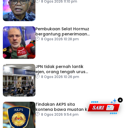
pemodenan aset
8 Ogos 2026 11:10 pm
pertahanan
Pembukaan Selat Hormuz
bergantung penerimaan
AS – IRGC
8 Ogos 2026 10:28 pm
JPN tidak pernah lantik
ejen, orang tengah urus
dokumentasi
8 Ogos 2026 10:26 pm
×
Tindakan AKPS sita
kontena bawa muatan ke
Israel bukti ketegasan
8 Ogos 2026 9:54 pm
Malaysia