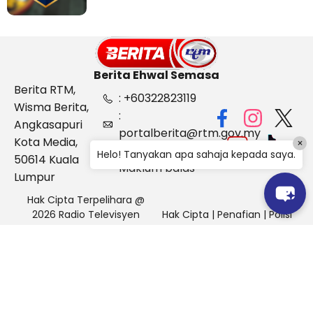
Berita Ehwal Semasa
Berita RTM,
: +60322823119
Wisma Berita,
:
Angkasapuri
portalberita@rtm.gov.my
Kota Media,
×
: Aduan &
Helo! Tanyakan apa sahaja kepada saya.
50614 Kuala
Maklum balas
Lumpur
Hak Cipta Terpelihara @
2026 Radio Televisyen
Hak Cipta
|
Penafian
|
Polisi
Malaysia, Berita Ehwal
Keselamatan
Semasa (BES)
Pihak Portal Berita RTM tidak bertanggungjawab terhadap
sebarang kehilangan atau kerosakan yang dialami kerana