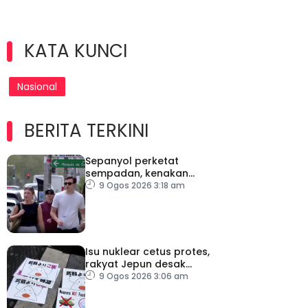
KATA KUNCI
Nasional
BERITA TERKINI
Sepanyol perketat
sempadan, kenakan
pemeriksaan ketibaan
9 Ogos 2026 3:18 am
dari Itali
Isu nuklear cetus protes,
rakyat Jepun desak
dasar dikaji semula
9 Ogos 2026 3:06 am