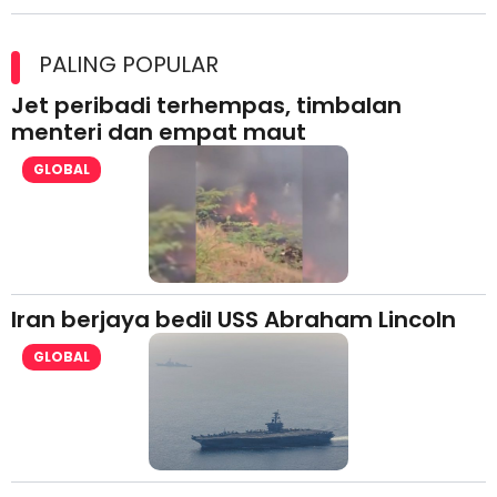
Maxim Malaysia dedah laporan keselamatan, pematuhan
lesen separuh pertama 2026
PALING POPULAR
Jet peribadi terhempas, timbalan
menteri dan empat maut
GLOBAL
Iran berjaya bedil USS Abraham Lincoln
GLOBAL