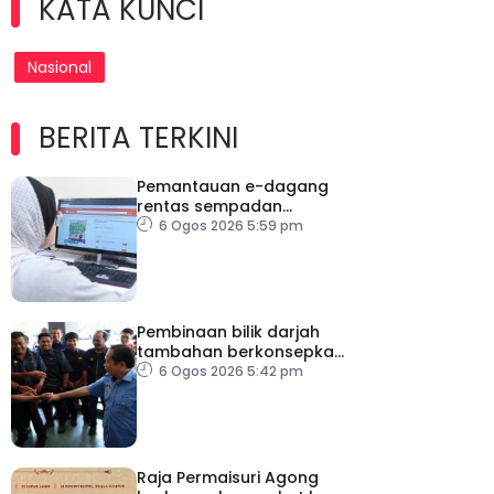
KATA KUNCI
Nasional
BERITA TERKINI
Pemantauan e-dagang
rentas sempadan
diperketat, pastikan
6 Ogos 2026 5:59 pm
persaingan adil
Pembinaan bilik darjah
tambahan berkonsepkan
MPS di sekolah terpilih,
6 Ogos 2026 5:42 pm
dijangka siap ikut jadual
Raja Permaisuri Agong