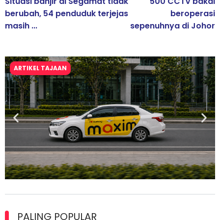
Situasi banjir di Segamat tidak
500 CCTV bakal
berubah, 54 penduduk terjejas
beroperasi
masih ...
sepenuhnya di Johor
ARTIKEL TAJAAN
Maxim Malaysia dedah laporan keselamatan, pematuhan
lesen separuh pertama 2026
PALING POPULAR