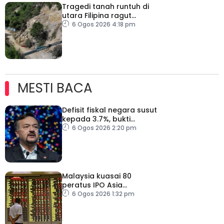
Tragedi tanah runtuh di
utara Filipina ragut
empat nyawa
6 Ogos 2026 4:18 pm
MESTI BACA
Defisit fiskal negara susut
kepada 3.7%, bukti
keyakinan pelabur masih
6 Ogos 2026 2:20 pm
kukuh
Malaysia kuasai 80
peratus IPO Asia
Tenggara, kumpul AS$1.4
6 Ogos 2026 1:32 pm
bilion separuh pertama
2026