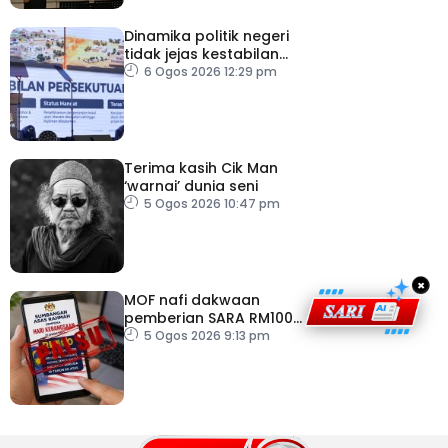
Dinamika politik negeri
tidak jejas kestabilan
Kerajaan Perpaduan
6 Ogos 2026 12:29 pm
Persekutuan – TPM Zahid
Terima kasih Cik Man
‘warnai’ dunia seni
5 Ogos 2026 10:47 pm
×
MOF nafi dakwaan
pemberian SARA RM100
sempena Hari
5 Ogos 2026 9:13 pm
Kebangsaan