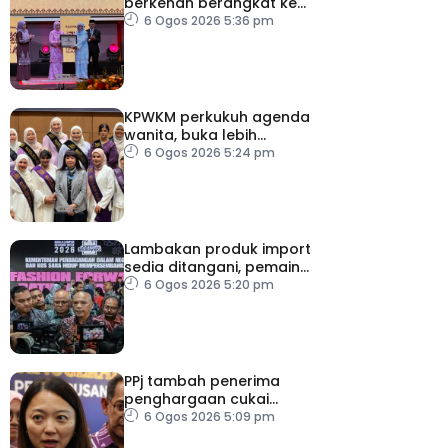
berkenan berangkat ke
Majlis Anugerah Sastera
6 Ogos 2026 5:36 pm
Negara Ke-16
KPWKM perkukuh agenda
wanita, buka lebih
banyak peluang
6 Ogos 2026 5:24 pm
Lambakan produk import
sedia ditangani, pemain
industri tempatan
6 Ogos 2026 5:20 pm
dipelawa beri cadangan
PPj tambah penerima
penghargaan cukai
taksiran
6 Ogos 2026 5:09 pm