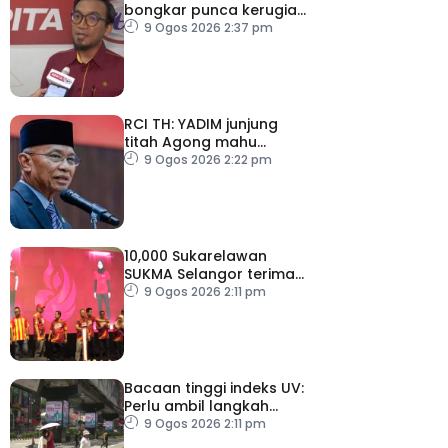
bongkar punca kerugian,
kelemahan tadbir urus TH
9 Ogos 2026 2:37 pm
RCI TH: YADIM junjung
titah Agong mahu
siasatan tanpa
9 Ogos 2026 2:22 pm
kompromi
10,000 Sukarelawan
SUKMA Selangor terima
elaun RM100 sehari
9 Ogos 2026 2:11 pm
Bacaan tinggi indeks UV:
Perlu ambil langkah
perlindungan, elak risiko
9 Ogos 2026 2:11 pm
kesihatan