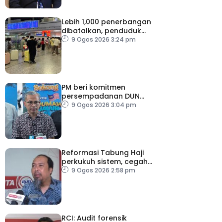
Lebih 1,000 penerbangan
dibatalkan, penduduk
dipindahkan persediaan
9 Ogos 2026 3:24 pm
hadapi Taufan Dolphin
PM beri komitmen
persempadanan DUN
Sarawak, minta laporan
9 Ogos 2026 3:04 pm
SPR – Datuk Seri Fahmi
Reformasi Tabung Haji
perkukuh sistem, cegah
kesilapan berulang
9 Ogos 2026 2:58 pm
RCI: Audit forensik