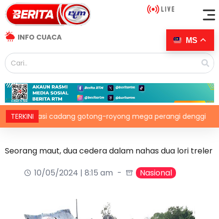
INFO CUACA
MS
nikasi cadang gotong-royong mega perangi denggi
TERKINI
Ma
Seorang maut, dua cedera dalam nahas dua lori treler
10/05/2024 | 8:15 am
Nasional