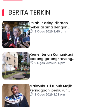
BERITA TERKINI
Pelabur asing disaran
bekerjasama dengan
industri tempatan –
9 Ogos 2026 3:49 pm
Johari
Kementerian Komunikasi
cadang gotong-royong
mega perangi denggi
9 Ogos 2026 3:34 pm
Malaysia-Fiji tubuh Majlis
Perniagaan, perkukuh
kerjasama ekonomi
9 Ogos 2026 3:28 pm