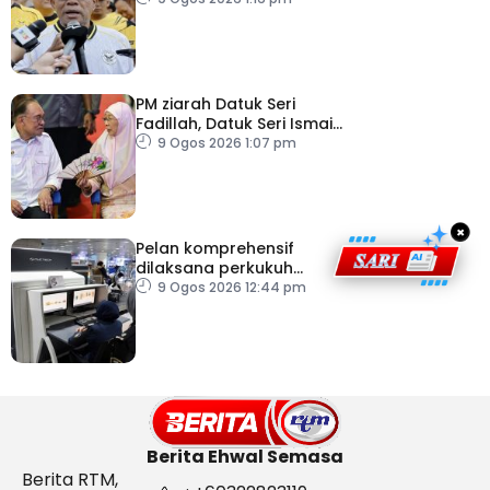
2026
PM ziarah Datuk Seri
Fadillah, Datuk Seri Ismail
Sabri di IJN
9 Ogos 2026 1:07 pm
×
Pelan komprehensif
dilaksana perkukuh
keselamatan
9 Ogos 2026 12:44 pm
pemeriksaan bagasi di
KLIA
Berita Ehwal Semasa
Berita RTM,