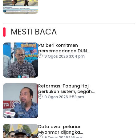
MESTI BACA
PM beri komitmen
persempadanan DUN
Sarawak, minta laporan
9 Ogos 2026 3:04 pm
SPR – Datuk Seri Fahmi
Reformasi Tabung Haji
perkukuh sistem, cegah
kesilapan berulang
9 Ogos 2026 2:58 pm
Data awal pelarian
Myanmar dijangka
diperoleh suku keempat
9 Ogos 2026 1:16 pm