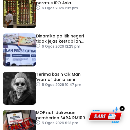
peratus IPO Asia
Tenggara, kumpul AS$1.4
6 Ogos 2026 1:32 pm
bilion separuh pertama
2026
Dinamika politik negeri
tidak jejas kestabilan
Kerajaan Perpaduan
6 Ogos 2026 12:29 pm
Persekutuan – TPM Zahid
Terima kasih Cik Man
‘warnai’ dunia seni
5 Ogos 2026 10:47 pm
×
MOF nafi dakwaan
pemberian SARA RM100
sempena Hari
5 Ogos 2026 9:13 pm
Kebangsaan