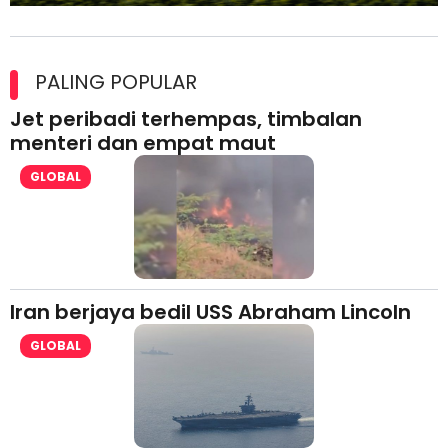
Maxim Malaysia dedah laporan keselamatan, pematuhan
lesen separuh pertama 2026
PALING POPULAR
Jet peribadi terhempas, timbalan
menteri dan empat maut
GLOBAL
Iran berjaya bedil USS Abraham Lincoln
GLOBAL