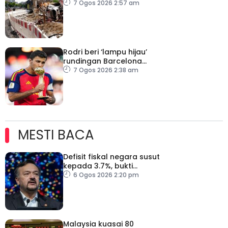
awam
7 Ogos 2026 2:57 am
Rodri beri ‘lampu hijau’
rundingan Barcelona
dengan Man City
7 Ogos 2026 2:38 am
MESTI BACA
Defisit fiskal negara susut
kepada 3.7%, bukti
keyakinan pelabur masih
6 Ogos 2026 2:20 pm
kukuh
Malaysia kuasai 80