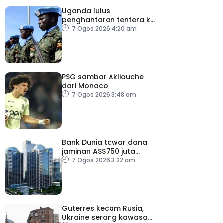
Uganda lulus
penghantaran tentera ke
Gaza bawah pelan
7 Ogos 2026 4:20 am
pelucutan senjata
PSG sambar Akliouche
dari Monaco
7 Ogos 2026 3:48 am
Bank Dunia tawar dana
jaminan AS$750 juta
kepada Indonesia bantu
7 Ogos 2026 3:22 am
perusahaan kecil
Guterres kecam Rusia,
Ukraine serang kawasan