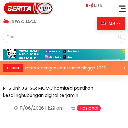
INFO CUACA
MS
 lanjut kontrak dengan Real Madrid hingga 2032
TERKINI
CDC Afri
RTS Link JB-SG: MCMC komited pastikan
kesalinghubungan digital terjamin
11/06/2026 | 1:29 am
Nasional