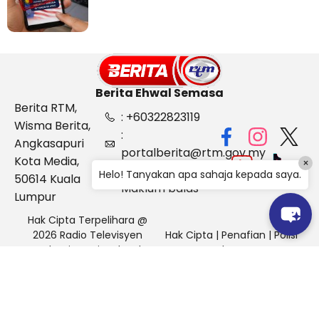
Berita Ehwal Semasa
Berita RTM,
: +60322823119
Wisma Berita,
:
Angkasapuri
portalberita@rtm.gov.my
Kota Media,
×
: Aduan &
Helo! Tanyakan apa sahaja kepada saya.
50614 Kuala
Maklum balas
Lumpur
Hak Cipta Terpelihara @
2026 Radio Televisyen
Hak Cipta
|
Penafian
|
Polisi
Malaysia, Berita Ehwal
Keselamatan
Semasa (BES)
Pihak Portal Berita RTM tidak bertanggungjawab terhadap