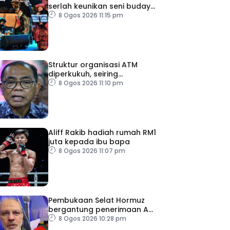
serlah keunikan seni budaya
negeri beradat
8 Ogos 2026 11:15 pm
Struktur organisasi ATM
diperkukuh, seiring
pemodenan aset
8 Ogos 2026 11:10 pm
pertahanan
Aliff Rakib hadiah rumah RM1
juta kepada ibu bapa
8 Ogos 2026 11:07 pm
Pembukaan Selat Hormuz
bergantung penerimaan AS
– IRGC
8 Ogos 2026 10:28 pm