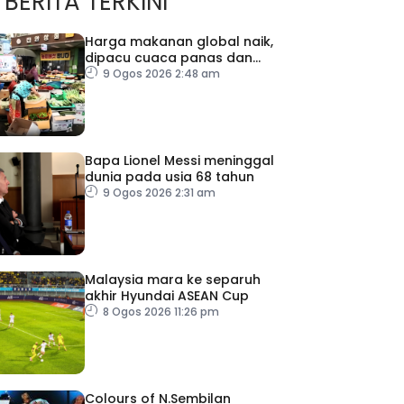
BERITA TERKINI
Harga makanan global naik,
dipacu cuaca panas dan
ketegangan geopolitik
9 Ogos 2026 2:48 am
Bapa Lionel Messi meninggal
dunia pada usia 68 tahun
9 Ogos 2026 2:31 am
Malaysia mara ke separuh
akhir Hyundai ASEAN Cup
8 Ogos 2026 11:26 pm
Colours of N.Sembilan