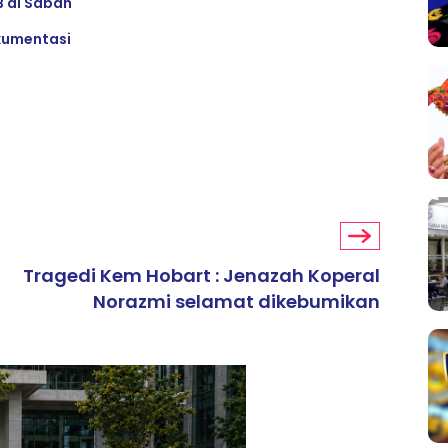
B di Sabah
okumentasi
Tragedi Kem Hobart : Jenazah Koperal
Norazmi selamat dikebumikan
ARTIKEL TAJAAN