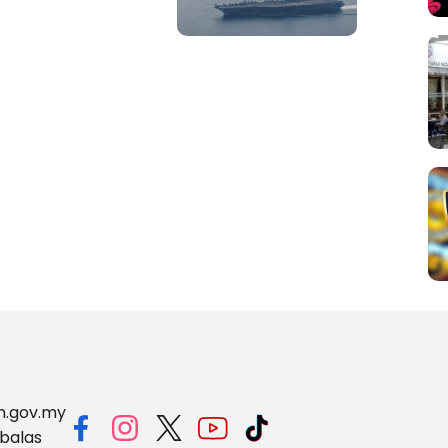
m.gov.my
balas