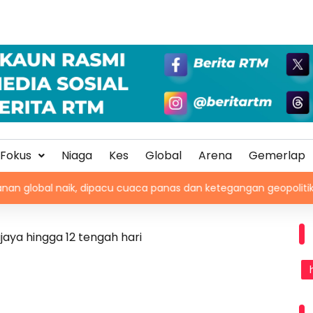
Fokus
Niaga
Kes
Global
Arena
Gemerlap
naik, dipacu cuaca panas dan ketegangan geopolitik
B
ajaya hingga 12 tengah hari