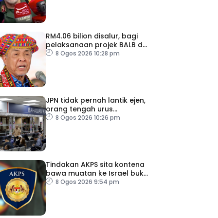
RM4.06 bilion disalur, bagi
pelaksanaan projek BALB di
Sabah
8 Ogos 2026 10:28 pm
JPN tidak pernah lantik ejen,
orang tengah urus
dokumentasi
8 Ogos 2026 10:26 pm
Tindakan AKPS sita kontena
bawa muatan ke Israel bukti
ketegasan Malaysia
8 Ogos 2026 9:54 pm