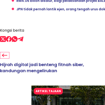
RM4.06 bilion disalur, bagi pelaksanaan projek BAL
JPN tidak pernah lantik ejen, orang tengah urus d
Kongsi berita
Hijrah digital jadi benteng fitnah siber,
kandungan mengelirukan
ARTIKEL TAJAAN