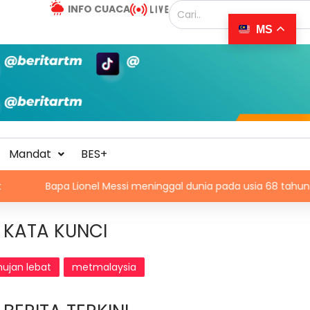
INFO CUACA
MS
Mandat
BES+
apa Lionel Messi meninggal dunia pada usia 68 tahun
Ma
KATA KUNCI
hujan lebat
metmalaysia