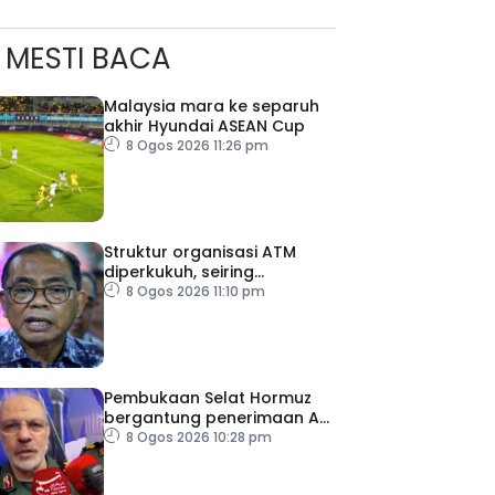
MESTI BACA
Malaysia mara ke separuh
akhir Hyundai ASEAN Cup
8 Ogos 2026 11:26 pm
ad Perkasa SCORE Marathon 2026 Melalui Kerjasama
Struktur organisasi ATM
engaruh Larian Antarabangsa
diperkukuh, seiring
pemodenan aset
8 Ogos 2026 11:10 pm
pertahanan
Pembukaan Selat Hormuz
bergantung penerimaan AS
– IRGC
8 Ogos 2026 10:28 pm