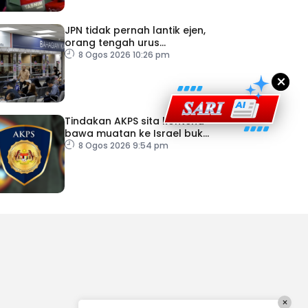
JPN tidak pernah lantik ejen,
orang tengah urus
dokumentasi
8 Ogos 2026 10:26 pm
×
Tindakan AKPS sita kontena
bawa muatan ke Israel bukti
ketegasan Malaysia
8 Ogos 2026 9:54 pm
×