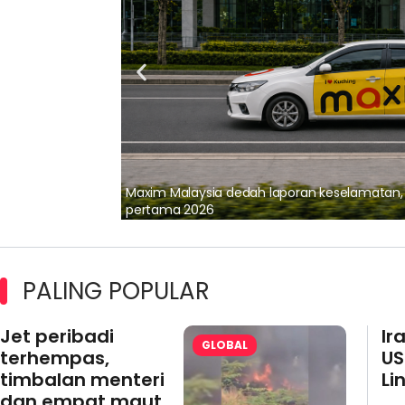
lalui Kerjasama
Maxim Malaysia dedah laporan keselamatan
pertama 2026
PALING POPULAR
Jet peribadi
Ir
GLOBAL
terhempas,
US
timbalan menteri
Li
dan empat maut