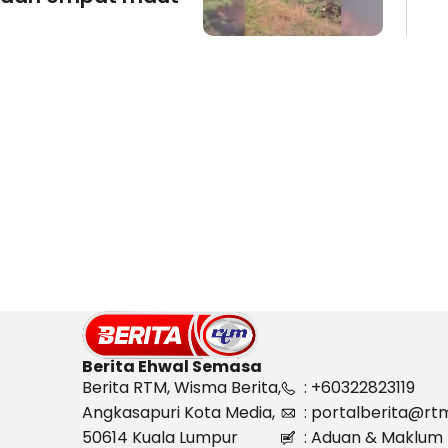
Berita Ehwal Semasa
Berita RTM, Wisma Berita,
: +60322823119
Angkasapuri Kota Media,
: portalberita@rt
50614 Kuala Lumpur
: Aduan & Maklum 