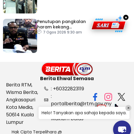
×
Penutupan pangkalan
haram kekang
penyeludupan di
7 Ogos 2026 9:30 am
Kelantan
Berita Ehwal Semasa
Berita RTM,
: +60322823119
Wisma Berita,
:
Angkasapuri
portalberita@rtm.gov.my
Kota Media,
×
: Aduan &
Helo! Tanyakan apa sahaja kepada saya.
50614 Kuala
Maklum balas
Lumpur
Hak Cipta Terpelihara @