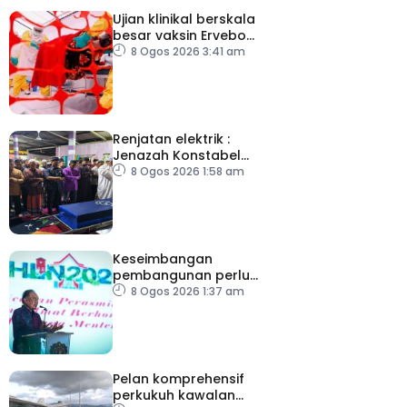
Ujian klinikal berskala
besar vaksin Ervebo
tangani wabak Ebola
8 Ogos 2026 3:41 am
Renjatan elektrik :
Jenazah Konstabel
Muhammad Raimi
8 Ogos 2026 1:58 am
selamat dikebumikan
Keseimbangan
pembangunan perlu
ambil kira lokasi tumpuan
8 Ogos 2026 1:37 am
Pelan komprehensif
perkukuh kawalan