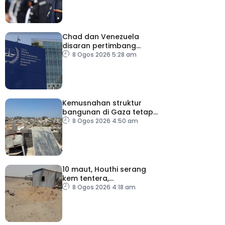
Chad dan Venezuela
disaran pertimbang
semula keputusan tarik
8 Ogos 2026 5:28 am
diri daripada ICC
Kemusnahan struktur
bangunan di Gaza tetap
catat peningkatan
8 Ogos 2026 4:50 am
10 maut, Houthi serang
kem tentera,
penempatan pelarian
8 Ogos 2026 4:18 am