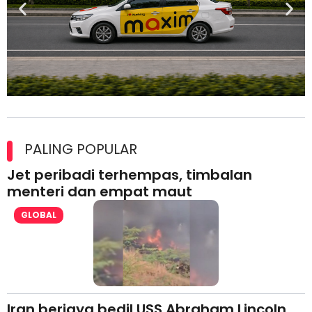
Maxim Malaysia dedah laporan keselamatan, pematuhan
lesen separuh pertama 2026
PALING POPULAR
Jet peribadi terhempas, timbalan
menteri dan empat maut
GLOBAL
Iran berjaya bedil USS Abraham Lincoln