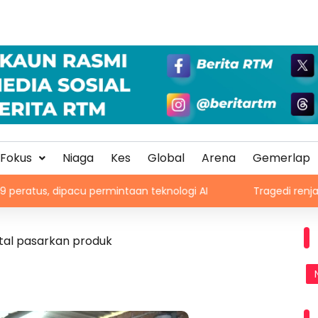
Fokus
Niaga
Kes
Global
Arena
Gemerlap
ipacu permintaan teknologi AI
Tragedi renjatan elektrik:
tal pasarkan produk