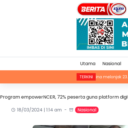
Utama
Nasional
Eksport China melonjak 23.9 peratus, d
TERKINI
Program empowerNCER, 72% peserta guna platform digi
18/03/2024 | 1:14 am
Nasional