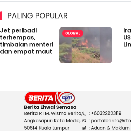
PALING POPULAR
Jet peribadi
Ir
GLOBAL
terhempas,
US
timbalan menteri
Li
dan empat maut
Berita Ehwal Semasa
Berita RTM, Wisma Berita,
: +60322823119
Angkasapuri Kota Media,
: portalberita@rt
50614 Kuala Lumpur
: Aduan & Maklum 