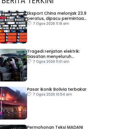
BERITA TERKINI
Eksport China melonjak 23.9
peratus, dipacu permintaan
teknologi AI
7 Ogos 2026 11:18 am
Tragedi renjatan elektrik:
Siasatan menyeluruh
dijalankan
7 Ogos 2026 11:01 am
Pasar ikonik Bolivia terbakar
7 Ogos 2026 10:54 am
Permohonan Teksi MADANI