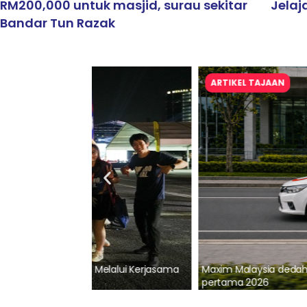
RM200,000 untuk masjid, surau sekitar
Jelaj
Bandar Tun Razak
ARTIKEL TAJAAN
lalui Kerjasama
Maxim Malaysia dedah laporan keselamatan
pertama 2026