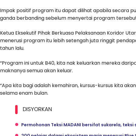
Impak positif program itu dapat dilihat apabila secara 
ganda berbanding sebelum menyertai program tersebut
Ketua Eksekutif Pihak Berkuasa Pelaksanaan Koridor Uta
menerusi program itu lebih setengah juta ringgit penda
tahun lalu.
“Program ini untuk B40, kita nak keluarkan mereka daripa
maknanya semua akan keluar.
“Apa kita bagi adalah kemahiran, kursus-kursus kita akan bu
selama enam bulan.
DISYORKAN
Permohonan Teksi MADANI bersifat sukarela, teksi 
200 pelajar dalami ekosistem marin menerusi Blue