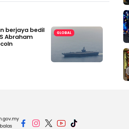
an berjaya bedil
GLOBAL
S Abraham
ncoln
m.gov.my
balas