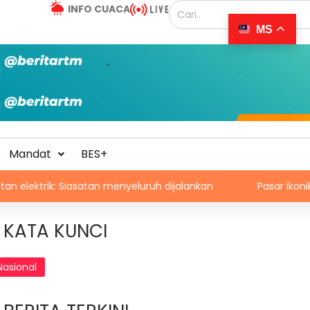
INFO CUACA
MS
Mandat
BES+
 Siasatan menyeluruh dijalankan
Pasar ikonik Bolivia terb
KATA KUNCI
Nasional