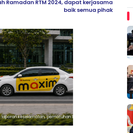
ah Ramadan RTM 2024, dapat kerjasama
baik semua pihak
ARTIKEL TAJAAN
, pematuhan lesen separuh
Ajinomoto (Malaysia) Berh
aminoVITAL® Bersama Pemp