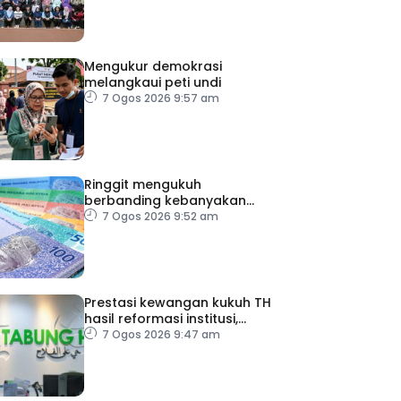
Mengukur demokrasi
melangkaui peti undi
7 Ogos 2026 9:57 am
Ringgit mengukuh
berbanding kebanyakan
mata wang utama, stabil
7 Ogos 2026 9:52 am
dengan dolar AS
Prestasi kewangan kukuh TH
hasil reformasi institusi,
pelaksanaan syor RCI –
7 Ogos 2026 9:47 am
Pakar Ekonomi