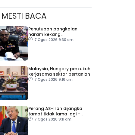
MESTI BACA
Penutupan pangkalan
haram kekang
penyeludupan di Kelantan
7 Ogos 2026 9:30 am
Malaysia, Hungary perkukuh
kerjasama sektor pertanian
7 Ogos 2026 9:16 am
Perang AS–Iran dijangka
tamat tidak lama lagi –
ad Perkasa SCORE Marathon 2026 Melalui Kerjasama
Trump
7 Ogos 2026 9:11 am
engaruh Larian Antarabangsa