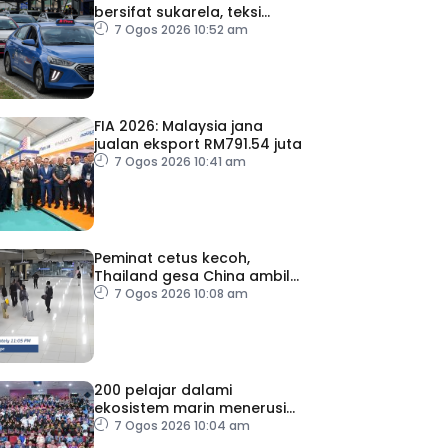
bersifat sukarela, teksi
sedia ada dibenar
7 Ogos 2026 10:52 am
beroperasi
FIA 2026: Malaysia jana
jualan eksport RM791.54 juta
7 Ogos 2026 10:41 am
Peminat cetus kecoh,
Thailand gesa China ambil
tindakan
7 Ogos 2026 10:08 am
200 pelajar dalami
ekosistem marin menerusi
Blue School Malaysia
7 Ogos 2026 10:04 am