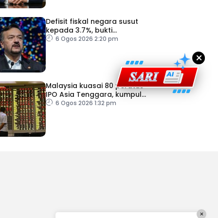
Defisit fiskal negara susut
kepada 3.7%, bukti
keyakinan pelabur masih
6 Ogos 2026 2:20 pm
kukuh
×
Malaysia kuasai 80 peratus
IPO Asia Tenggara, kumpul
AS$1.4 bilion separuh
6 Ogos 2026 1:32 pm
pertama 2026
×