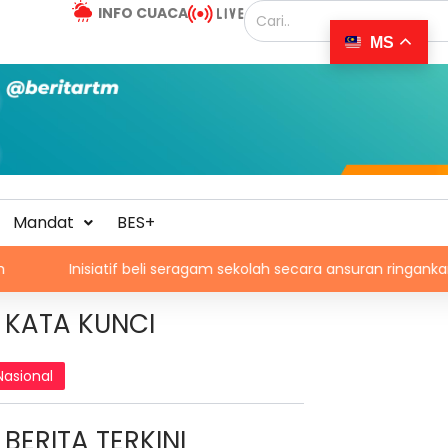
INFO CUACA
MS
Mandat
BES+
siatif beli seragam sekolah secara ansuran ringankan beban ibu 
KATA KUNCI
Nasional
BERITA TERKINI