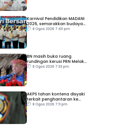
Karnival Pendidikan MADANI
2026, semarakkan budaya
pembelajaran sepanjang
8 Ogos 2026 7:40 pm
hayat
BN masih buka ruang
rundingan kerusi PRN Melaka
– Ahmad Zahid
8 Ogos 2026 7:33 pm
AKPS tahan kontena disyaki
terkait penghantaran ke
Israel
8 Ogos 2026 7:11 pm