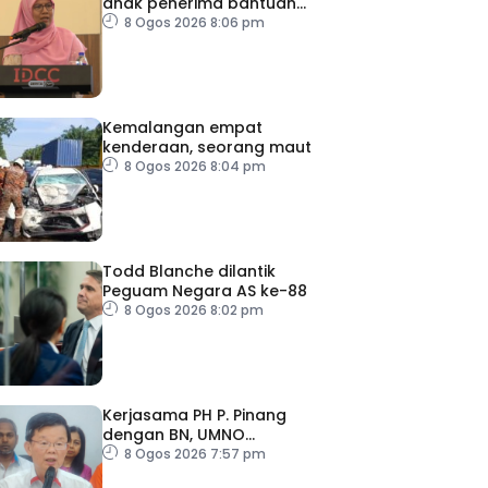
anak penerima bantuan
JKM dapat peluang kerjaya
8 Ogos 2026 8:06 pm
Kemalangan empat
kenderaan, seorang maut
8 Ogos 2026 8:04 pm
Todd Blanche dilantik
Peguam Negara AS ke-88
8 Ogos 2026 8:02 pm
Kerjasama PH P. Pinang
dengan BN, UMNO
diteruskan
8 Ogos 2026 7:57 pm