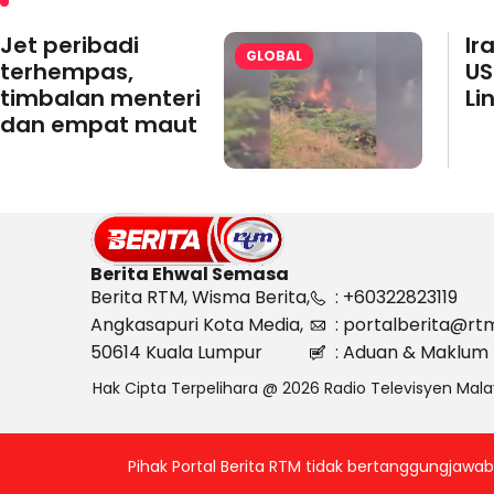
Jet peribadi
Ir
GLOBAL
terhempas,
US
timbalan menteri
Li
dan empat maut
Berita Ehwal Semasa
Berita RTM, Wisma Berita,
: +60322823119
Angkasapuri Kota Media,
: portalberita@rt
50614 Kuala Lumpur
: Aduan & Maklum 
Hak Cipta Terpelihara @ 2026 Radio Televisyen Mala
Pihak Portal Berita RTM tidak bertanggungjaw