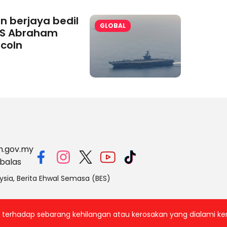
an berjaya bedil
GLOBAL
S Abraham
ncoln
m.gov.my
balas
ysia, Berita Ehwal Semasa (BES)
ab terhadap sebarang kehilangan atau kerosakan yang dialami