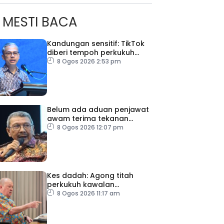
MESTI BACA
Kandungan sensitif: TikTok
diberi tempoh perkukuh
sistem moderasi
8 Ogos 2026 2:53 pm
Belum ada aduan penjawat
awam terima tekanan
daripada ahli politik
8 Ogos 2026 12:07 pm
Kes dadah: Agong titah
perkukuh kawalan
lapangan terbang, pintu
8 Ogos 2026 11:17 am
masuk negara