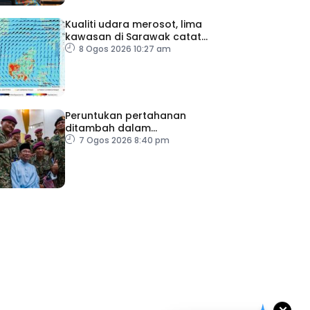
Kualiti udara merosot, lima
kawasan di Sarawak catat
IPU tidak sihat
8 Ogos 2026 10:27 am
Peruntukan pertahanan
ditambah dalam
Belanjawan 2027
7 Ogos 2026 8:40 pm
ad Perkasa SCORE Marathon 2026 Melalui Kerjasama
engaruh Larian Antarabangsa