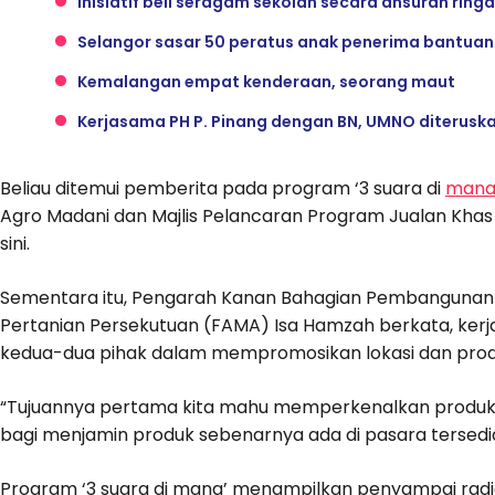
Inisiatif beli seragam sekolah secara ansuran rin
Selangor sasar 50 peratus anak penerima bantuan
Kemalangan empat kenderaan, seorang maut
Kerjasama PH P. Pinang dengan BN, UMNO diterusk
Beliau ditemui pemberita pada program ‘3 suara di
mana
Agro Madani dan Majlis Pelancaran Program Jualan Khas
sini.
Sementara itu, Pengarah Kanan Bahagian Pembangunan
Pertanian Persekutuan (FAMA) Isa Hamzah berkata, ker
kedua-dua pihak dalam mempromosikan lokasi dan prod
“Tujuannya pertama kita mahu memperkenalkan produk 
bagi menjamin produk sebenarnya ada di pasara tersedia di
Program ‘3 suara di mana’ menampilkan penyampai radio 