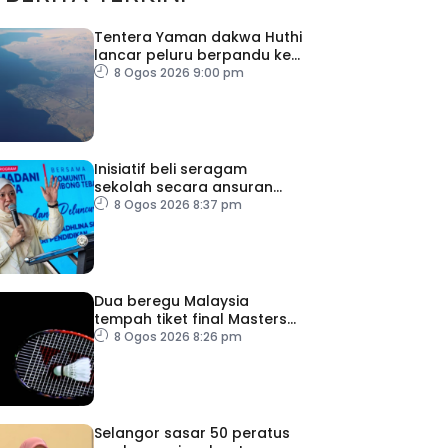
Tentera Yaman dakwa Huthi
lancar peluru berpandu ke
arah Laut Merah
8 Ogos 2026 9:00 pm
Inisiatif beli seragam
sekolah secara ansuran
ringankan beban ibu bapa
8 Ogos 2026 8:37 pm
Dua beregu Malaysia
tempah tiket final Masters
Korea
8 Ogos 2026 8:26 pm
Selangor sasar 50 peratus