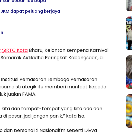
gankan beban ibu bapa
 JKM dapat peluang kerjaya
an
’@RTC Kota
Bharu, Kelantan sempena Karnival
 Semarak Aidiladha Peringkat Kebangsaan, di
 Institusi Pemasaran Lembaga Pemasaran
jasama strategik itu memberi manfaat kepada
uk jualan FAMA.
kita dan tempat-tempat yang kita ada dan
 pasar, jadi jangan panik,” kata Isa.
dan personaliti Nasionalfm seperti Diyya