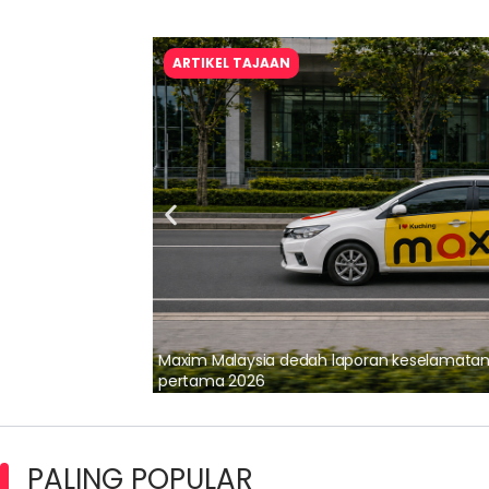
ARTIKEL TAJAAN
lalui Kerjasama
Maxim Malaysia dedah laporan keselamatan
pertama 2026
PALING POPULAR