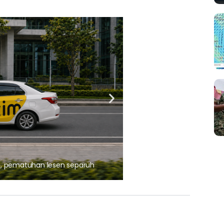
ARTIKEL TAJAAN
, pematuhan lesen separuh
Ajinomoto (Malaysia) Berh
aminoVITAL® Bersama Pemp