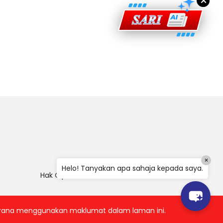
×
×
Helo! Tanyakan apa sahaja kepada saya.
Hak Cipta
|
Penafian
|
Polisi Keselamatan
 kerana menggunakan maklumat dalam laman ini.