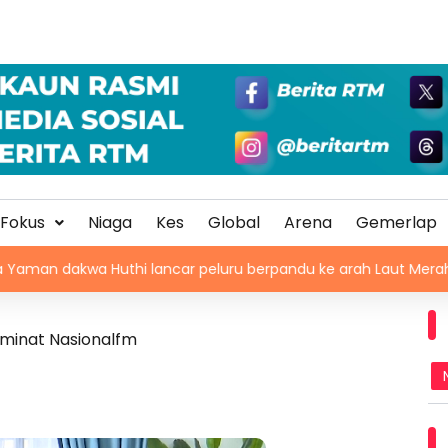
Fokus
Niaga
Kes
Global
Arena
Gemerlap
 Huthi lancar peluru berpandu ke arah Laut Merah
Ini
eminat Nasionalfm