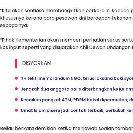
“Kita akan sentiasa membangkitkan perkara ini kepada pi
khususnya kerana para pesawah kini berdepan tekanan aki
sebagainya.
“Pihak Kementerian akan memberi perhatian serius s
kos input seperti yang disuarakan Ahli Dewan Undangan 
DISYORKAN
TH teliti memorandum NGO, terus laksana baki syor
Jenazah dua anggota polis diterbangkan ke Kelan
Kenaikan pangkat ATM, PDRM bakal dipermudah, d
Umat Islam diseru jadi contoh terbaik, perkukuh k
Beliau berkata demikian ketika menjawab soalan tambah