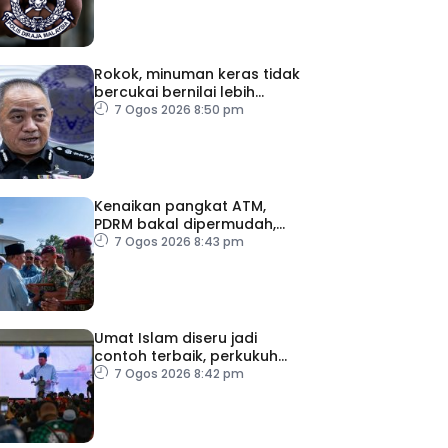
Rokok, minuman keras tidak
bercukai bernilai lebih
RM64,000 dirampas polis
7 Ogos 2026 8:50 pm
Perak
Kenaikan pangkat ATM,
PDRM bakal dipermudah,
dipercepat
7 Ogos 2026 8:43 pm
Umat Islam diseru jadi
contoh terbaik, perkukuh
keharmonian
7 Ogos 2026 8:42 pm