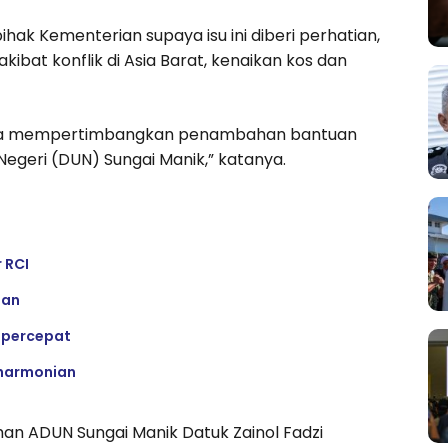
hak Kementerian supaya isu ini diberi perhatian,
bat konflik di Asia Barat, kenaikan kos dan
erta mempertimbangkan penambahan bantuan
Negeri (DUN) Sungai Manik,” katanya.
 RCI
tan
ipercepat
eharmonian
an ADUN Sungai Manik Datuk Zainol Fadzi