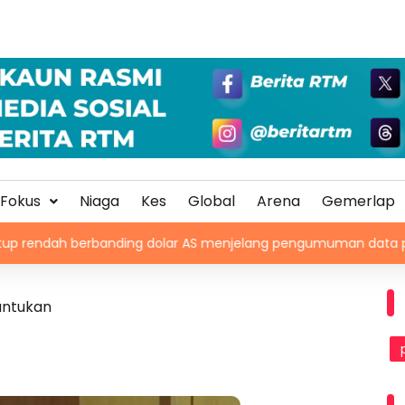
Fokus
Niaga
Kes
Global
Arena
Gemerlap
erbanding dolar AS menjelang pengumuman data pasaran buruh 
untukan