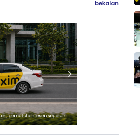
bekalan
ARTIKEL TAJAAN
, pematuhan lesen separuh
Ajinomoto (Malaysia) Berh
aminoVITAL® Bersama Pemp