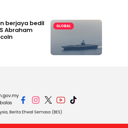
an berjaya bedil
GLOBAL
S Abraham
ncoln
m.gov.my
balas
ysia, Berita Ehwal Semasa (BES)