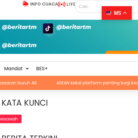
INFO CUACA
MS
Mandat
BES+
AS
ASEAN kekal platform penting bagi keamanan, kestab
KATA KUNCI
pesawah