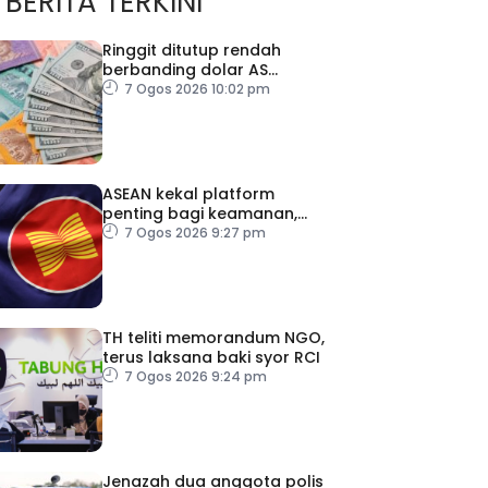
BERITA TERKINI
Ringgit ditutup rendah
berbanding dolar AS
menjelang pengumuman
7 Ogos 2026 10:02 pm
data pasaran buruh AS
ASEAN kekal platform
penting bagi keamanan,
kestabilan serantau –
7 Ogos 2026 9:27 pm
Menteri Luar Kemboja
TH teliti memorandum NGO,
terus laksana baki syor RCI
7 Ogos 2026 9:24 pm
Jenazah dua anggota polis