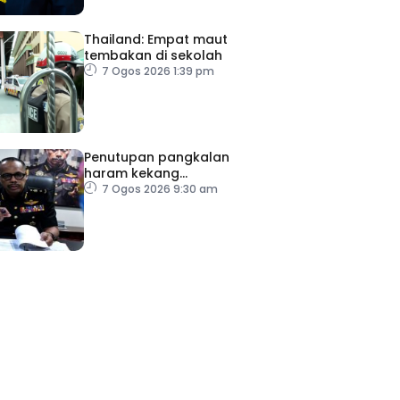
Thailand: Empat maut
tembakan di sekolah
7 Ogos 2026 1:39 pm
Penutupan pangkalan
haram kekang
penyeludupan di Kelantan
7 Ogos 2026 9:30 am
ad Perkasa SCORE Marathon 2026 Melalui Kerjasama
engaruh Larian Antarabangsa