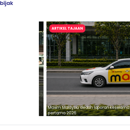
bijak
ARTIKEL TAJAAN
lalui Kerjasama
Maxim Malaysia dedah laporan keselamatan
pertama 2026