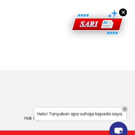
×
×
Helo! Tanyakan apa sahaja kepada saya.
Hak Cipta
|
Penafian
|
Polisi Keselamatan