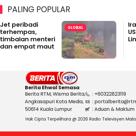
PALING POPULAR
Jet peribadi
Ir
GLOBAL
terhempas,
US
timbalan menteri
Li
dan empat maut
Berita Ehwal Semasa
Berita RTM, Wisma Berita,
: +60322823119
Angkasapuri Kota Media,
: portalberita@rt
50614 Kuala Lumpur
: Aduan & Maklum 
Hak Cipta Terpelihara @ 2026 Radio Televisyen Mala