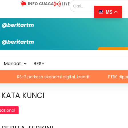
INFO CUACA
MS
Mandat
BES+
 perkasa ekonomi digital, kreatif
PTRS diperluas kepada 
KATA KUNCI
Nasional