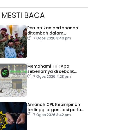
MESTI BACA
Peruntukan pertahanan
ditambah dalam
Belanjawan 2027
7 Ogos 2026 8:40 pm
Memahami TH : Apa
sebenarnya di sebalik
angka
7 Ogos 2026 4:28 pm
ad Perkasa SCORE Marathon 2026 Melalui Kerjasama
engaruh Larian Antarabangsa
Amanah CPI: Kepimpinan
tertinggi organisasi perlu
pacu reformasi radikal
7 Ogos 2026 3:42 pm