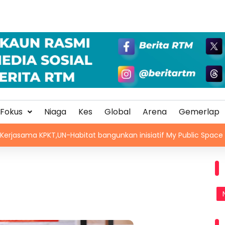
Fokus
Niaga
Kes
Global
Arena
Gemerlap
KT,UN-Habitat bangunkan inisiatif My Public Space
RS-2