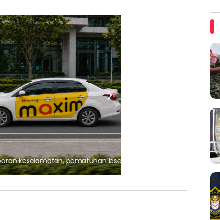
ARTIKEL TAJAAN
, pematuhan lesen separuh
Ajinomoto (Malaysia) Berh
aminoVITAL® Bersama Pemp