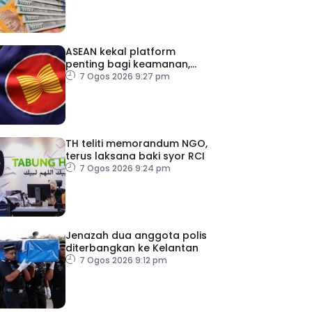
ASEAN kekal platform
penting bagi keamanan,
kestabilan serantau –
7 Ogos 2026 9:27 pm
Menteri Luar Kemboja
TH teliti memorandum NGO,
terus laksana baki syor RCI
7 Ogos 2026 9:24 pm
Jenazah dua anggota polis
diterbangkan ke Kelantan
7 Ogos 2026 9:12 pm