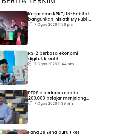
BERITA TERKINI
Kerjasama KPKT,UN-Habitat
bangunkan inisiatif My Public
Space
7 Ogos 2026 11:56 pm
RS-2 perkasa ekonomi
digital, kreatif
7 Ogos 2026 11:44 pm
PTRS diperluas kepada
200,000 pelajar menjelang
2030
7 Ogos 2026 11:39 pm
Fang Ze Zeng buru tiket