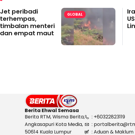
Jet peribadi
Ir
GLOBAL
terhempas,
US
timbalan menteri
Li
dan empat maut
Berita Ehwal Semasa
Berita RTM, Wisma Berita,
: +60322823119
Angkasapuri Kota Media,
: portalberita@rt
50614 Kuala Lumpur
: Aduan & Maklum 