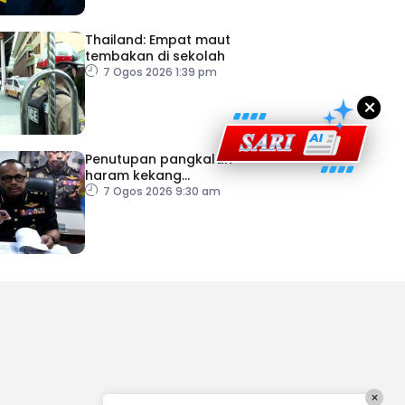
Thailand: Empat maut
tembakan di sekolah
7 Ogos 2026 1:39 pm
×
Penutupan pangkalan
haram kekang
penyeludupan di Kelantan
7 Ogos 2026 9:30 am
×