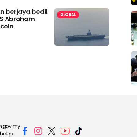
an berjaya bedil
GLOBAL
S Abraham
ncoln
m.gov.my
balas