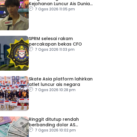
Kejohanan Luncur Ais Dunia
2027
7 Ogos 2026 11:05 pm
SPRM selesai rakam
percakapan bekas CFO
7 Ogos 2026 11:03 pm
Skate Asia platform lahirkan
atlet luncur ais negara
7 Ogos 2026 10:28 pm
Ringgit ditutup rendah
berbanding dolar AS
menjelang pengumuman
7 Ogos 2026 10:02 pm
data pasaran buruh AS