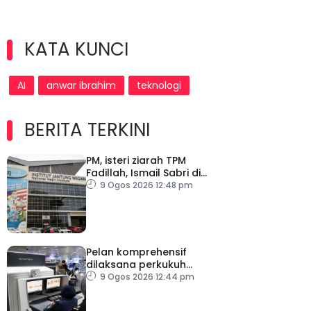
KATA KUNCI
AI
anwar ibrahim
teknologi
BERITA TERKINI
PM, isteri ziarah TPM
Fadillah, Ismail Sabri di
IJN
9 Ogos 2026 12:48 pm
Pelan komprehensif
dilaksana perkukuh
keselamatan
9 Ogos 2026 12:44 pm
pemeriksaan bagasi di
KLIA