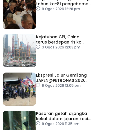
tahun ke-81 pengeboman
atom
9 Ogos 2026 12:28 pm
Kejatuhan CPI, China
terus berdepan risiko
deflasi
9 Ogos 2026 12:08 pm
Ekspresi Jalur Gemilang
JAPEN@PETRONAS 2026
dilancar serentak di 15
9 Ogos 2026 12:05 pm
lokasi seluruh negara
Pasaran getah dijangka
kekal dalam jajaran kecil
minggu depan
9 Ogos 2026 11:35 am