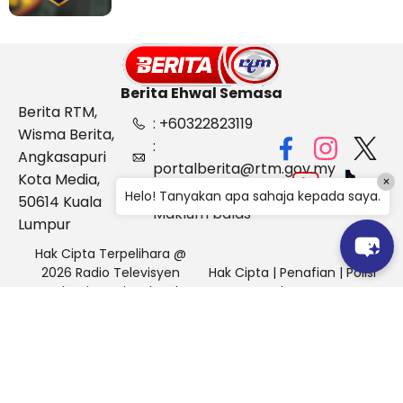
Berita Ehwal Semasa
Berita RTM,
: +60322823119
Wisma Berita,
:
Angkasapuri
portalberita@rtm.gov.my
Kota Media,
×
: Aduan &
Helo! Tanyakan apa sahaja kepada saya.
50614 Kuala
Maklum balas
Lumpur
Hak Cipta Terpelihara @
2026 Radio Televisyen
Hak Cipta
|
Penafian
|
Polisi
Malaysia, Berita Ehwal
Keselamatan
Semasa (BES)
Pihak Portal Berita RTM tidak bertanggungjawab terhadap
sebarang kehilangan atau kerosakan yang dialami kerana