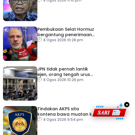
pemodenan aset
8 Ogos 2026 11:10 pm
pertahanan
Pembukaan Selat Hormuz
bergantung penerimaan
AS – IRGC
8 Ogos 2026 10:28 pm
JPN tidak pernah lantik
ejen, orang tengah urus
dokumentasi
8 Ogos 2026 10:26 pm
×
Tindakan AKPS sita
kontena bawa muatan ke
Israel bukti ketegasan
8 Ogos 2026 9:54 pm
Malaysia