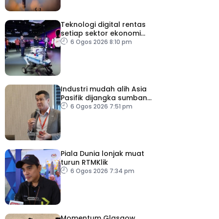
Teknologi digital rentas
setiap sektor ekonomi
diperkasa seiring
6 Ogos 2026 8:10 pm
kemajuan inovasi
Industri mudah alih Asia
Pasifik dijangka sumbang
AS$1.4 trilion menjelang
6 Ogos 2026 7:51 pm
2030
Piala Dunia lonjak muat
turun RTMKlik
6 Ogos 2026 7:34 pm
Momentum Glasgow