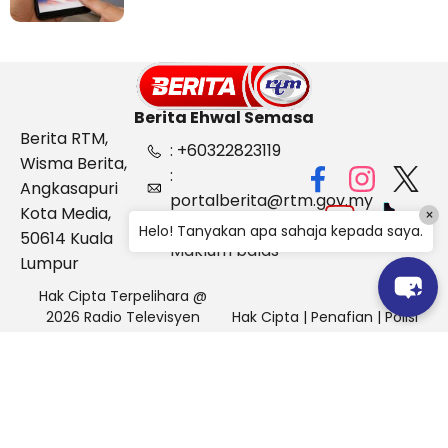
Berita Ehwal Semasa
Berita RTM,
: +60322823119
Wisma Berita,
:
Angkasapuri
portalberita@rtm.gov.my
Kota Media,
×
: Aduan &
Helo! Tanyakan apa sahaja kepada saya.
50614 Kuala
Maklum balas
Lumpur
Hak Cipta Terpelihara @
2026 Radio Televisyen
Hak Cipta
|
Penafian
|
Polisi
Malaysia, Berita Ehwal
Keselamatan
Semasa (BES)
Pihak Portal Berita RTM tidak bertanggungjawab terhadap