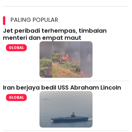
Maxim Malaysia dedah laporan keselamatan, pematuhan
lesen separuh pertama 2026
PALING POPULAR
Jet peribadi terhempas, timbalan
menteri dan empat maut
GLOBAL
Iran berjaya bedil USS Abraham Lincoln
GLOBAL