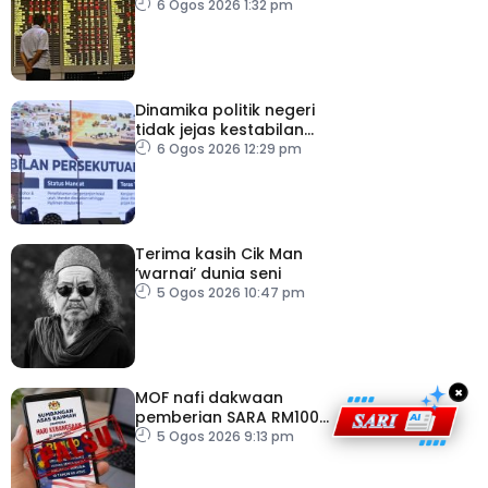
Tenggara, kumpul AS$1.4
6 Ogos 2026 1:32 pm
bilion separuh pertama
2026
Dinamika politik negeri
tidak jejas kestabilan
Kerajaan Perpaduan
6 Ogos 2026 12:29 pm
Persekutuan – TPM Zahid
Terima kasih Cik Man
‘warnai’ dunia seni
5 Ogos 2026 10:47 pm
×
MOF nafi dakwaan
pemberian SARA RM100
sempena Hari
5 Ogos 2026 9:13 pm
Kebangsaan