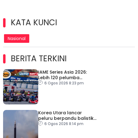
KATA KUNCI
Nasional
BERITA TERKINI
IAME Series Asia 2026:
Lebih 120 pelumba
antarabangsa berentap
6 Ogos 2026 8:23 pm
rebut tiket ke Itali
Korea Utara lancar
peluru berpandu balistik
jarak dekat ke arah Laut
6 Ogos 2026 8:14 pm
Jepun