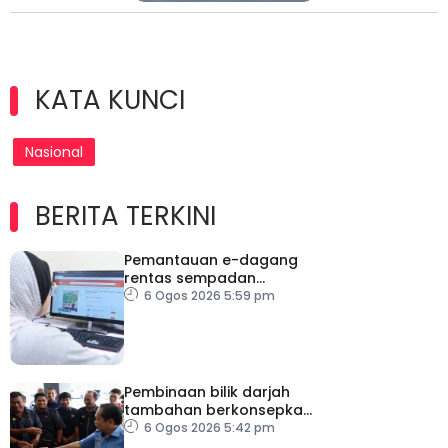
KATA KUNCI
Nasional
BERITA TERKINI
Pemantauan e-dagang
rentas sempadan
diperketat, pastikan
6 Ogos 2026 5:59 pm
persaingan adil
Pembinaan bilik darjah
tambahan berkonsepkan
MPS di sekolah terpilih,
6 Ogos 2026 5:42 pm
dijangka siap ikut jadual