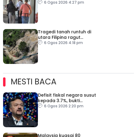
palsu PERKESO
6 Ogos 2026 4:27 pm
Tragedi tanah runtuh di
utara Filipina ragut
empat nyawa
6 Ogos 2026 4:18 pm
MESTI BACA
Defisit fiskal negara susut
kepada 3.7%, bukti
keyakinan pelabur masih
6 Ogos 2026 2:20 pm
kukuh
Malaysia kuasai 80