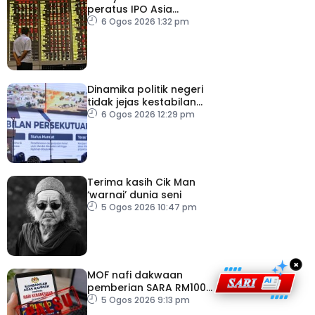
peratus IPO Asia
Tenggara, kumpul AS$1.4
6 Ogos 2026 1:32 pm
bilion separuh pertama
2026
Dinamika politik negeri
tidak jejas kestabilan
Kerajaan Perpaduan
6 Ogos 2026 12:29 pm
Persekutuan – TPM Zahid
Terima kasih Cik Man
‘warnai’ dunia seni
5 Ogos 2026 10:47 pm
×
MOF nafi dakwaan
pemberian SARA RM100
sempena Hari
5 Ogos 2026 9:13 pm
Kebangsaan