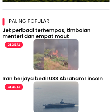
Maxim Malaysia dedah laporan keselamatan, pematuhan
lesen separuh pertama 2026
PALING POPULAR
Jet peribadi terhempas, timbalan
menteri dan empat maut
GLOBAL
Iran berjaya bedil USS Abraham Lincoln
GLOBAL