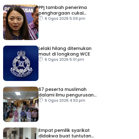
PPj tambah penerima
penghargaan cukai
taksiran
6 Ogos 2026 5:09 pm
Lelaki hilang ditemukan
maut di longkang WCE
6 Ogos 2026 5:01 pm
67 peserta muslimah
dalami ilmu pengurusan
jenazah
6 Ogos 2026 4:53 pm
Empat pemilik syarikat
didakwa buat tuntutan