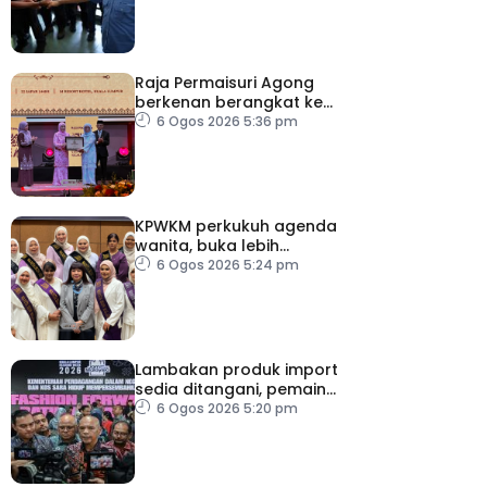
Raja Permaisuri Agong
berkenan berangkat ke
Majlis Anugerah Sastera
6 Ogos 2026 5:36 pm
Negara Ke-16
KPWKM perkukuh agenda
wanita, buka lebih
banyak peluang
6 Ogos 2026 5:24 pm
Lambakan produk import
sedia ditangani, pemain
industri tempatan
6 Ogos 2026 5:20 pm
dipelawa beri cadangan