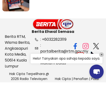
Berita Ehwal Semasa
Berita RTM,
: +60322823119
Wisma Berita,
:
Angkasapuri
portalberita@rtm.gov.my
Kota Media,
×
: Aduan &
Helo! Tanyakan apa sahaja kepada saya.
50614 Kuala
Maklum balas
Lumpur
Hak Cipta Terpelihara @
2026 Radio Televisyen
Hak Cipta
|
Penafian
|
Polisi
Malaysia, Berita Ehwal
Keselamatan
Semasa (BES)
Pihak Portal Berita RTM tidak bertanggungjawab terhadap