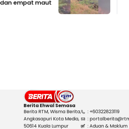
dan empat maut
Berita Ehwal Semasa
Berita RTM, Wisma Berita,
: +60322823119
Angkasapuri Kota Media,
: portalberita@rt
50614 Kuala Lumpur
: Aduan & Maklum 