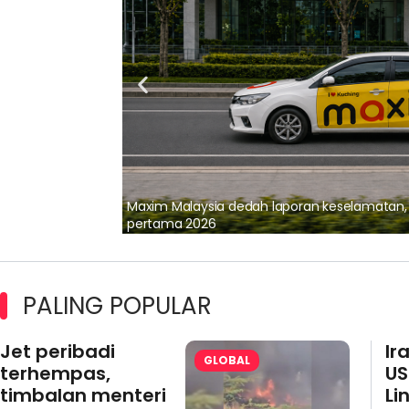
lalui Kerjasama
Maxim Malaysia dedah laporan keselamatan
pertama 2026
PALING POPULAR
Jet peribadi
Ir
GLOBAL
terhempas,
US
timbalan menteri
Li