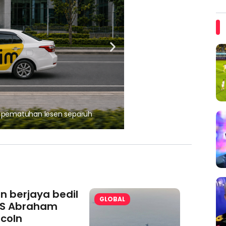
, pematuhan lesen separuh
Ajinomoto (Malaysia) Berh
aminoVITAL® Bersama Pemp
an berjaya bedil
GLOBAL
S Abraham
ncoln