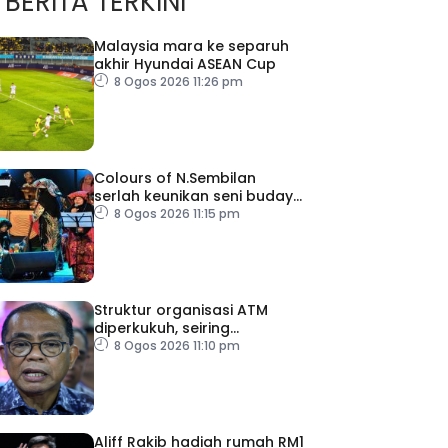
BERITA TERKINI
Malaysia mara ke separuh
akhir Hyundai ASEAN Cup
8 Ogos 2026 11:26 pm
Colours of N.Sembilan
serlah keunikan seni budaya
negeri beradat
8 Ogos 2026 11:15 pm
Struktur organisasi ATM
diperkukuh, seiring
pemodenan aset
8 Ogos 2026 11:10 pm
pertahanan
Aliff Rakib hadiah rumah RM1