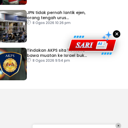
JPN tidak pernah lantik ejen,
orang tengah urus
dokumentasi
8 Ogos 2026 10:26 pm
×
Tindakan AKPS sita kontena
bawa muatan ke Israel bukti
ketegasan Malaysia
8 Ogos 2026 9:54 pm
×