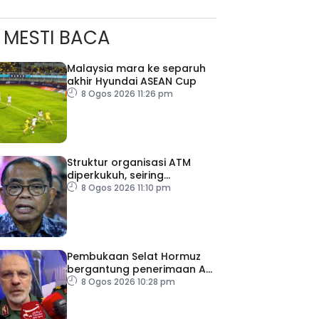
MESTI BACA
Malaysia mara ke separuh
akhir Hyundai ASEAN Cup
8 Ogos 2026 11:26 pm
ad Perkasa SCORE Marathon 2026 Melalui Kerjasama
Struktur organisasi ATM
engaruh Larian Antarabangsa
diperkukuh, seiring
pemodenan aset
8 Ogos 2026 11:10 pm
pertahanan
Pembukaan Selat Hormuz
bergantung penerimaan AS
– IRGC
8 Ogos 2026 10:28 pm