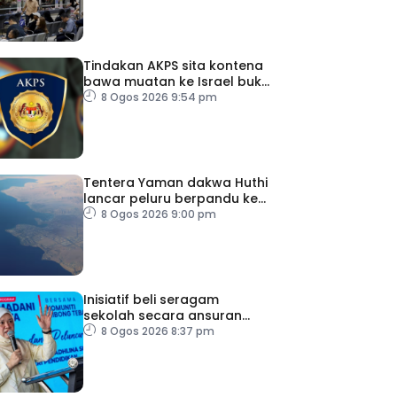
Tindakan AKPS sita kontena
bawa muatan ke Israel bukti
ketegasan Malaysia
8 Ogos 2026 9:54 pm
Tentera Yaman dakwa Huthi
lancar peluru berpandu ke
arah Laut Merah
8 Ogos 2026 9:00 pm
Inisiatif beli seragam
sekolah secara ansuran
ringankan beban ibu bapa
8 Ogos 2026 8:37 pm