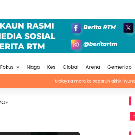
Fokus
Niaga
Kes
Global
Arena
Gemerlap
Malaysia mara ke separuh akhir Hyundai ASEAN Cu
 MOF