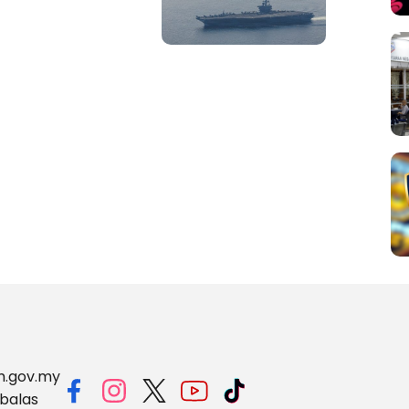
m.gov.my
balas