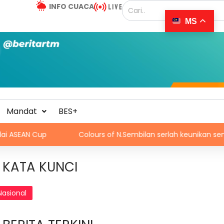
INFO CUACA
MS
Mandat
BES+
p
Colours of N.Sembilan serlah keunikan seni budaya ne
KATA KUNCI
Nasional