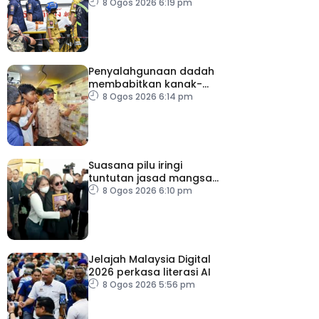
kecederaan pada organ
8 Ogos 2026 6:19 pm
penting
Penyalahgunaan dadah
membabitkan kanak-
kanak di Terengganu
8 Ogos 2026 6:14 pm
membimbangkan
Suasana pilu iringi
tuntutan jasad mangsa
tembakan Nonthaburi
8 Ogos 2026 6:10 pm
Jelajah Malaysia Digital
2026 perkasa literasi AI
8 Ogos 2026 5:56 pm