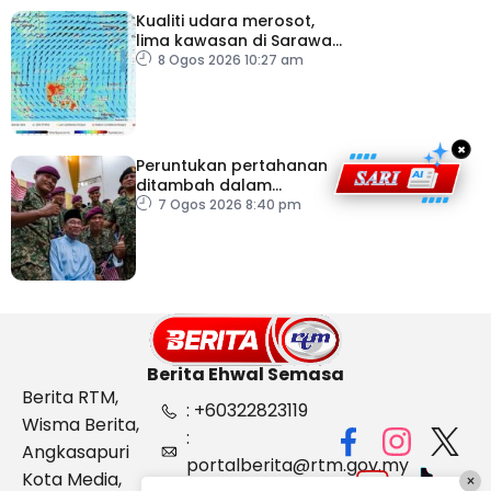
Kualiti udara merosot,
lima kawasan di Sarawak
catat IPU tidak sihat
8 Ogos 2026 10:27 am
×
Peruntukan pertahanan
ditambah dalam
Belanjawan 2027
7 Ogos 2026 8:40 pm
Berita Ehwal Semasa
Berita RTM,
: +60322823119
Wisma Berita,
:
Angkasapuri
portalberita@rtm.gov.my
Kota Media,
×