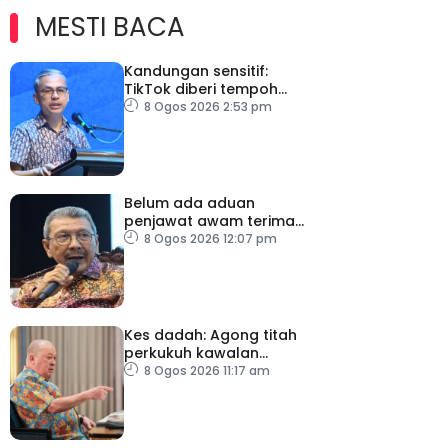
MESTI BACA
Kandungan sensitif:
TikTok diberi tempoh
perkukuh sistem
8 Ogos 2026 2:53 pm
moderasi
Belum ada aduan
penjawat awam terima
tekanan daripada ahli
8 Ogos 2026 12:07 pm
politik
Kes dadah: Agong titah
perkukuh kawalan
lapangan terbang, pintu
8 Ogos 2026 11:17 am
masuk negara