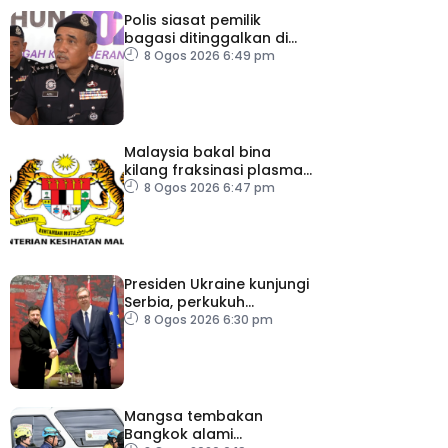
Polis siasat pemilik
bagasi ditinggalkan di
ICQS Bukit Kayu Hitam
8 Ogos 2026 6:49 pm
Malaysia bakal bina
kilang fraksinasi plasma
sendiri dalam tempoh
8 Ogos 2026 6:47 pm
lima tahun – KKM
Presiden Ukraine kunjungi
Serbia, perkukuh
kerjasama ekonomi
8 Ogos 2026 6:30 pm
Mangsa tembakan
Bangkok alami