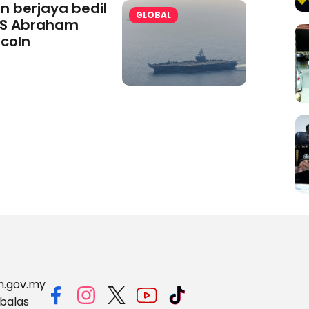
an berjaya bedil
GLOBAL
S Abraham
ncoln
m.gov.my
balas