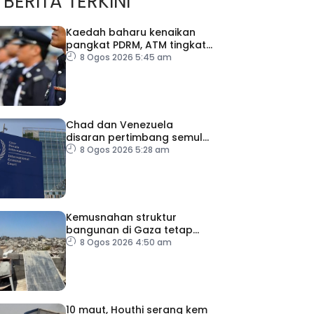
BERITA TERKINI
Kaedah baharu kenaikan
pangkat PDRM, ATM tingkat
profesionalisme, perkukuh
8 Ogos 2026 5:45 am
integriti
Chad dan Venezuela
disaran pertimbang semula
keputusan tarik diri
8 Ogos 2026 5:28 am
daripada ICC
Kemusnahan struktur
bangunan di Gaza tetap
catat peningkatan
8 Ogos 2026 4:50 am
10 maut, Houthi serang kem