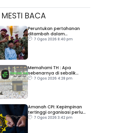
MESTI BACA
Peruntukan pertahanan
ditambah dalam
Belanjawan 2027
7 Ogos 2026 8:40 pm
Memahami TH : Apa
sebenarnya di sebalik
angka
7 Ogos 2026 4:28 pm
ad Perkasa SCORE Marathon 2026 Melalui Kerjasama
engaruh Larian Antarabangsa
Amanah CPI: Kepimpinan
tertinggi organisasi perlu
pacu reformasi radikal
7 Ogos 2026 3:42 pm