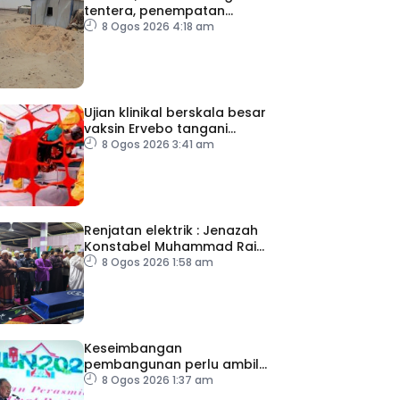
tentera, penempatan
pelarian
8 Ogos 2026 4:18 am
Ujian klinikal berskala besar
vaksin Ervebo tangani
wabak Ebola
8 Ogos 2026 3:41 am
Renjatan elektrik : Jenazah
Konstabel Muhammad Raimi
selamat dikebumikan
8 Ogos 2026 1:58 am
Keseimbangan
pembangunan perlu ambil
kira lokasi tumpuan
8 Ogos 2026 1:37 am