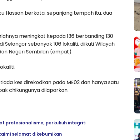
 Hassan berkata, sepanjang tempoh itu, dua
,jumlahnya meningkat kepada 136 berbanding 130
Selangor sebanyak 106 lokaliti, diikuti Wilayah
 dan Negeri Sembilan (empat).
aliti.
tiada kes direkodkan pada ME02 dan hanya satu
abak chikungunya dilaporkan.
 profesionalisme, perkukuh integriti
Raimi selamat dikebumikan