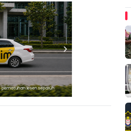
ARTIKEL TAJAAN
, pematuhan lesen separuh
Ajinomoto (Malaysia) Berh
aminoVITAL® Bersama Pemp