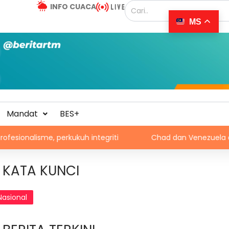
INFO CUACA
MS
Mandat
BES+
 perkukuh integriti
Chad dan Venezuela disaran pertim
KATA KUNCI
Nasional