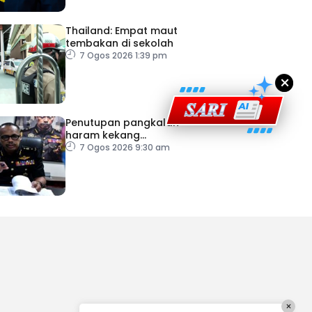
Thailand: Empat maut
tembakan di sekolah
7 Ogos 2026 1:39 pm
×
Penutupan pangkalan
haram kekang
penyeludupan di Kelantan
7 Ogos 2026 9:30 am
×