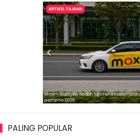
ARTIKEL TAJAAN
lalui Kerjasama
Maxim Malaysia dedah laporan keselamatan
pertama 2026
PALING POPULAR