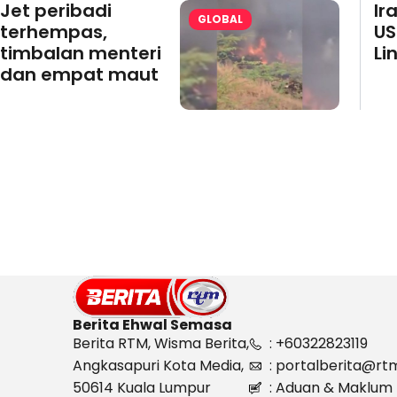
Jet peribadi
Ir
GLOBAL
terhempas,
US
timbalan menteri
Li
dan empat maut
Berita Ehwal Semasa
Berita RTM, Wisma Berita,
: +60322823119
Angkasapuri Kota Media,
: portalberita@rt
50614 Kuala Lumpur
: Aduan & Maklum 