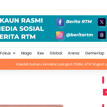
Fokus
Niaga
Kes
Global
Arena
Gemerlap
dah baharu kenaikan pangkat PDRM, ATM tingkat profesionalisme,