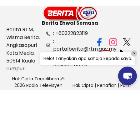
Berita Ehwal Semasa
Berita RTM,
: +60322823119
Wisma Berita,
:
Angkasapuri
portalberita@rtm.gov.my
Kota Media,
×
: Aduan &
Helo! Tanyakan apa sahaja kepada saya.
50614 Kuala
Maklum balas
Lumpur
Hak Cipta Terpelihara @
2026 Radio Televisyen
Hak Cipta
|
Penafian
|
Polisi
Malaysia, Berita Ehwal
Keselamatan
Semasa (BES)
Pihak Portal Berita RTM tidak bertanggungjawab terhadap
sebarang kehilangan atau kerosakan yang dialami kerana
menggunakan maklumat dalam laman ini.