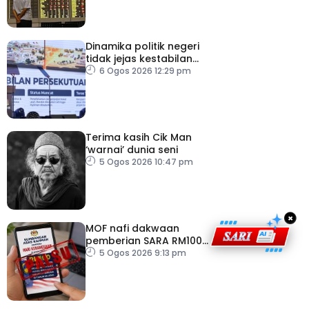
2026
Dinamika politik negeri
tidak jejas kestabilan
Kerajaan Perpaduan
6 Ogos 2026 12:29 pm
Persekutuan – TPM Zahid
Terima kasih Cik Man
‘warnai’ dunia seni
5 Ogos 2026 10:47 pm
×
MOF nafi dakwaan
pemberian SARA RM100
sempena Hari
5 Ogos 2026 9:13 pm
Kebangsaan