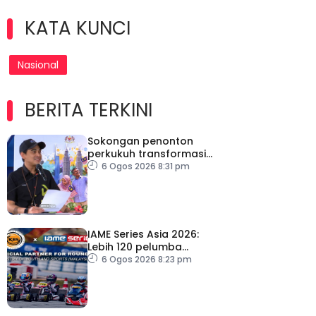
KATA KUNCI
Nasional
BERITA TERKINI
Sokongan penonton
perkukuh transformasi
RTM
6 Ogos 2026 8:31 pm
IAME Series Asia 2026:
Lebih 120 pelumba
antarabangsa berentap
6 Ogos 2026 8:23 pm
rebut tiket ke Itali