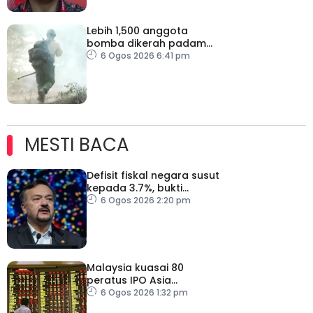
Lebih 1,500 anggota
bomba dikerah padam
kebakaran di Washington
6 Ogos 2026 6:41 pm
MESTI BACA
Defisit fiskal negara susut
kepada 3.7%, bukti
keyakinan pelabur masih
6 Ogos 2026 2:20 pm
kukuh
Malaysia kuasai 80
peratus IPO Asia
Tenggara, kumpul AS$1.4
6 Ogos 2026 1:32 pm
bilion separuh pertama