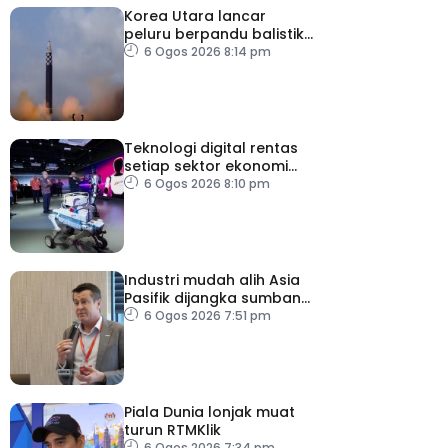
Korea Utara lancar
peluru berpandu balistik
jarak dekat ke arah Laut
6 Ogos 2026 8:14 pm
Jepun
Teknologi digital rentas
setiap sektor ekonomi
diperkasa seiring
6 Ogos 2026 8:10 pm
kemajuan inovasi
Industri mudah alih Asia
Pasifik dijangka sumbang
AS$1.4 trilion menjelang
6 Ogos 2026 7:51 pm
2030
Piala Dunia lonjak muat
turun RTMKlik
6 Ogos 2026 7:34 pm