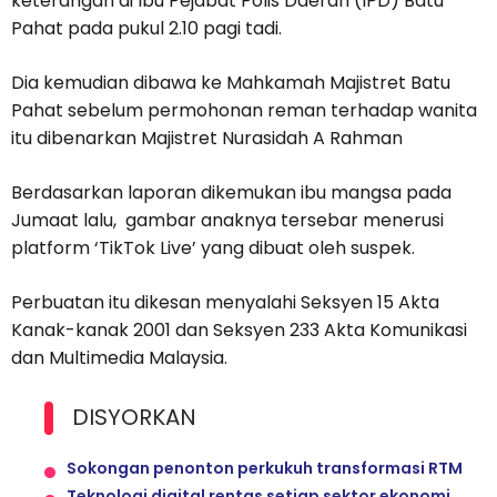
keterangan di Ibu Pejabat Polis Daerah (IPD) Batu
Pahat pada pukul 2.10 pagi tadi.
Dia kemudian dibawa ke Mahkamah Majistret Batu
Pahat sebelum permohonan reman terhadap wanita
itu dibenarkan Majistret Nurasidah A Rahman
Berdasarkan laporan dikemukan ibu mangsa pada
Jumaat lalu, gambar anaknya tersebar menerusi
platform ‘TikTok Live’ yang dibuat oleh suspek.
Perbuatan itu dikesan menyalahi Seksyen 15 Akta
Kanak-kanak 2001 dan Seksyen 233 Akta Komunikasi
dan Multimedia Malaysia.
DISYORKAN
Sokongan penonton perkukuh transformasi RTM
Teknologi digital rentas setiap sektor ekonomi