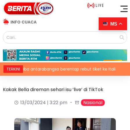
INFO CUACA
MS
elumba antarabangsa berentap rebut tiket ke Itali
TERKINI
Korea 
Kakak Bella direman sehari isu ‘live’ di TikTok
13/03/2024 | 3:22 pm
Nasional