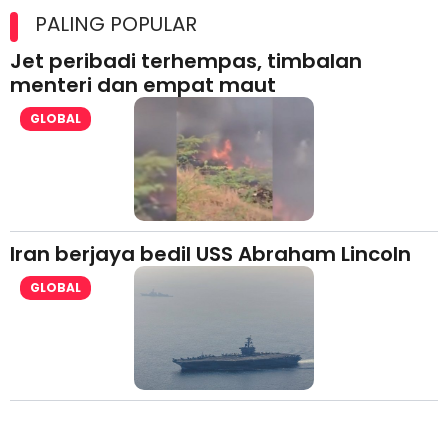
lesen separuh pertama 2026
PALING POPULAR
Jet peribadi terhempas, timbalan
menteri dan empat maut
GLOBAL
Iran berjaya bedil USS Abraham Lincoln
GLOBAL