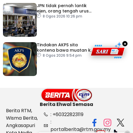
JPN tidak pernah lantik
ejen, orang tengah urus
dokumentasi
8 Ogos 2026 10:26 pm
×
Tindakan AKPS sita
kontena bawa muatan ke
Israel bukti ketegasan
8 Ogos 2026 9:54 pm
Malaysia
Berita Ehwal Semasa
Berita RTM,
: +60322823119
Wisma Berita,
:
Angkasapuri
portalberita@rtm.gov.my
Kota Media,