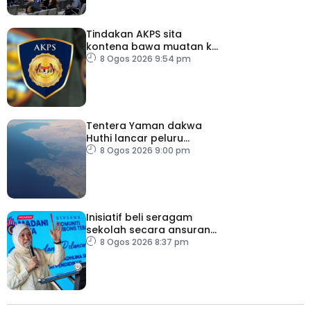
Tindakan AKPS sita
kontena bawa muatan ke
Israel bukti ketegasan
8 Ogos 2026 9:54 pm
Malaysia
Tentera Yaman dakwa
Huthi lancar peluru
berpandu ke arah Laut
8 Ogos 2026 9:00 pm
Merah
Inisiatif beli seragam
sekolah secara ansuran
ringankan beban ibu
8 Ogos 2026 8:37 pm
bapa