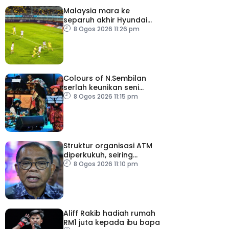
Malaysia mara ke
separuh akhir Hyundai
ASEAN Cup
8 Ogos 2026 11:26 pm
Colours of N.Sembilan
serlah keunikan seni
budaya negeri beradat
8 Ogos 2026 11:15 pm
Struktur organisasi ATM
diperkukuh, seiring
pemodenan aset
8 Ogos 2026 11:10 pm
pertahanan
Aliff Rakib hadiah rumah
RM1 juta kepada ibu bapa