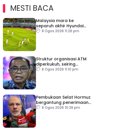
MESTI BACA
Malaysia mara ke
separuh akhir Hyundai
ASEAN Cup
8 Ogos 2026 11:26 pm
Struktur organisasi ATM
diperkukuh, seiring
pemodenan aset
8 Ogos 2026 11:10 pm
pertahanan
Pembukaan Selat Hormuz
bergantung penerimaan
AS – IRGC
8 Ogos 2026 10:28 pm