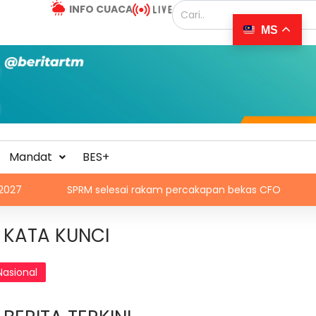
INFO CUACA
MS
Mandat
BES+
SPRM selesai rakam percakapan bekas CFO
Skate Asia 
KATA KUNCI
Nasional