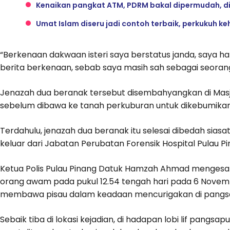
Kenaikan pangkat ATM, PDRM bakal dipermudah, d
Umat Islam diseru jadi contoh terbaik, perkukuh k
“Berkenaan dakwaan isteri saya berstatus janda, saya har
berita berkenaan, sebab saya masih sah sebagai seorang
Jenazah dua beranak tersebut disembahyangkan di Masjid
sebelum dibawa ke tanah perkuburan untuk dikebumikan
Terdahulu, jenazah dua beranak itu selesai dibedah sias
keluar dari Jabatan Perubatan Forensik Hospital Pulau Pi
Ketua Polis Pulau Pinang Datuk Hamzah Ahmad menges
orang awam pada pukul 12.54 tengah hari pada 6 Novemb
membawa pisau dalam keadaan mencurigakan di pangsap
Sebaik tiba di lokasi kejadian, di hadapan lobi lif pang