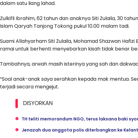
dalam satu liang lahad.
Zulkifli Ibrahim, 62 tahun dan anaknya Siti Zulaila, 30 t
Islam Qaryah Tanjong Tokong pukul 10.00 malam tadi.
Suami Allahyarham Siti Zulaila, Mohamad Shazwan Hafizi
ramai untuk berhenti menyebarkan kisah tidak benar be
Tambahnya, arwah masih isterinya yang sah dan dakwaan 
“Soal anak-anak saya serahkan kepada mak mentua. Sement
terjadi secara mengejut.
DISYORKAN
TH teliti memorandum NGO, terus laksana baki syor
Jenazah dua anggota polis diterbangkan ke Kelan