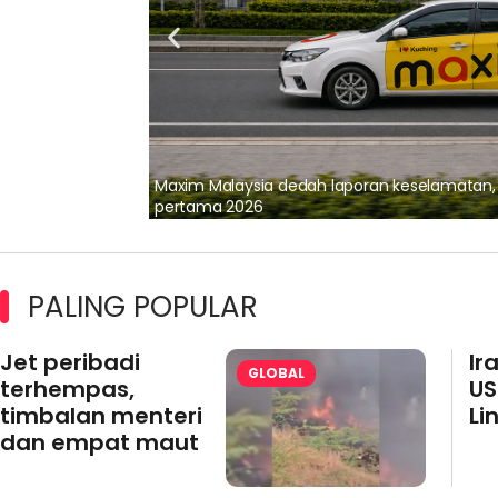
lalui Kerjasama
Maxim Malaysia dedah laporan keselamatan
pertama 2026
PALING POPULAR
Jet peribadi
Ir
GLOBAL
terhempas,
US
timbalan menteri
Li
dan empat maut