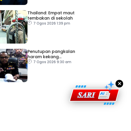
Thailand: Empat maut
tembakan di sekolah
7 Ogos 2026 1:39 pm
ad Perkasa SCORE Marathon 2026 Melalui Kerjasama
Penutupan pangkalan
engaruh Larian Antarabangsa
haram kekang
penyeludupan di Kelantan
7 Ogos 2026 9:30 am
×