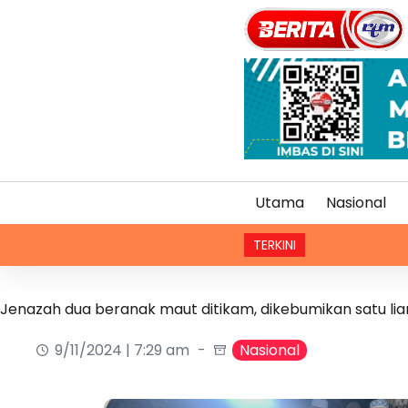
Utama
Nasional
TERKINI
F
Jenazah dua beranak maut ditikam, dikebumikan satu lia
9/11/2024 | 7:29 am
Nasional