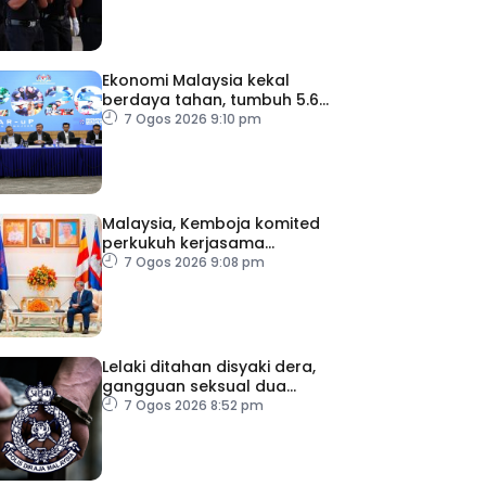
Ekonomi Malaysia kekal
berdaya tahan, tumbuh 5.6
peratus
7 Ogos 2026 9:10 pm
Malaysia, Kemboja komited
perkukuh kerjasama
pertahanan
7 Ogos 2026 9:08 pm
Lelaki ditahan disyaki dera,
gangguan seksual dua
anak kandung
7 Ogos 2026 8:52 pm