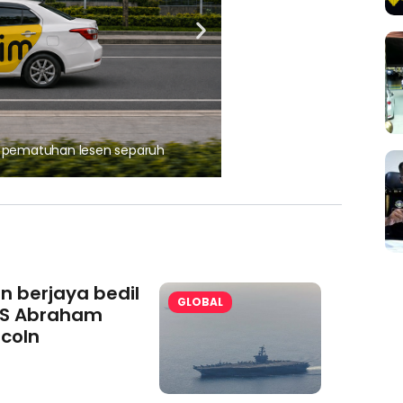
, pematuhan lesen separuh
Ajinomoto (Malaysia) Berh
aminoVITAL® Bersama Pemp
an berjaya bedil
GLOBAL
S Abraham
ncoln