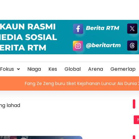
Fokus
Niaga
Kes
Global
Arena
Gemerlap
ang Ze Zeng buru tiket Kejohanan Luncur Ais Dunia 2027
ng lahad