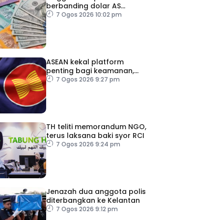
berbanding dolar AS
menjelang pengumuman
7 Ogos 2026 10:02 pm
data pasaran buruh AS
ASEAN kekal platform
penting bagi keamanan,
kestabilan serantau –
7 Ogos 2026 9:27 pm
Menteri Luar Kemboja
TH teliti memorandum NGO,
terus laksana baki syor RCI
7 Ogos 2026 9:24 pm
Jenazah dua anggota polis
diterbangkan ke Kelantan
7 Ogos 2026 9:12 pm