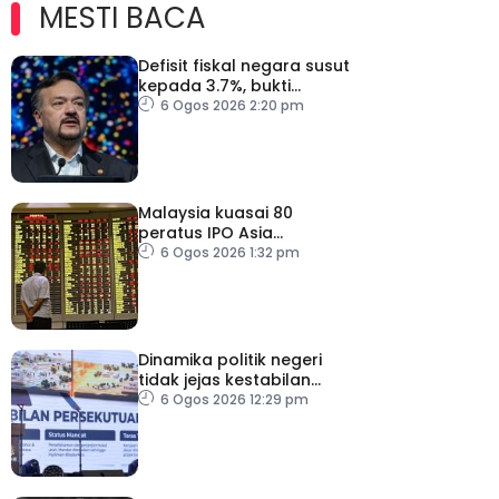
MESTI BACA
Defisit fiskal negara susut
kepada 3.7%, bukti
keyakinan pelabur masih
6 Ogos 2026 2:20 pm
kukuh
Malaysia kuasai 80
peratus IPO Asia
Tenggara, kumpul AS$1.4
6 Ogos 2026 1:32 pm
bilion separuh pertama
2026
Dinamika politik negeri
tidak jejas kestabilan
Kerajaan Perpaduan
6 Ogos 2026 12:29 pm
Persekutuan – TPM Zahid