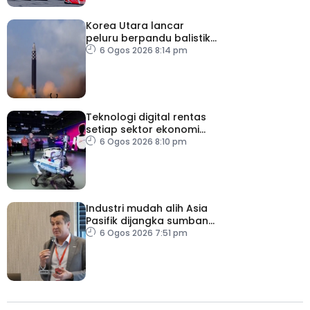
Korea Utara lancar
peluru berpandu balistik
jarak dekat ke arah Laut
6 Ogos 2026 8:14 pm
Jepun
Teknologi digital rentas
setiap sektor ekonomi
diperkasa seiring
6 Ogos 2026 8:10 pm
kemajuan inovasi
Industri mudah alih Asia
Pasifik dijangka sumbang
AS$1.4 trilion menjelang
6 Ogos 2026 7:51 pm
2030