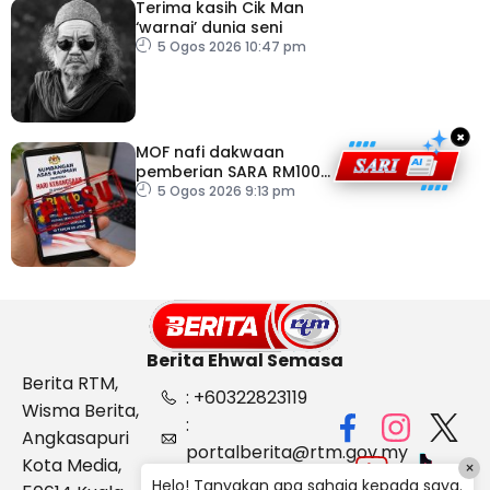
Terima kasih Cik Man
‘warnai’ dunia seni
5 Ogos 2026 10:47 pm
×
MOF nafi dakwaan
pemberian SARA RM100
sempena Hari
5 Ogos 2026 9:13 pm
Kebangsaan
Berita Ehwal Semasa
Berita RTM,
: +60322823119
Wisma Berita,
:
Angkasapuri
portalberita@rtm.gov.my
Kota Media,
×
: Aduan &
Helo! Tanyakan apa sahaja kepada saya.