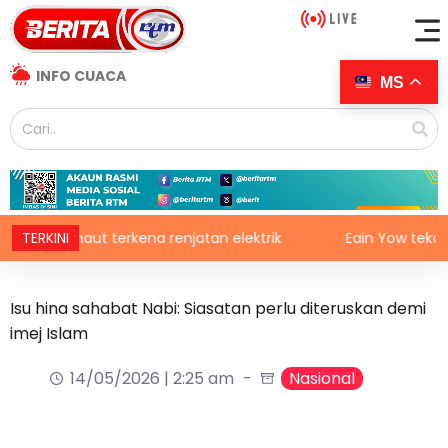
INFO CUACA
MS
is maut terkena renjatan elektrik
TERKINI
Eain Yow tekad perta
Isu hina sahabat Nabi: Siasatan perlu diteruskan demi
imej Islam
14/05/2026 | 2:25 am
Nasional