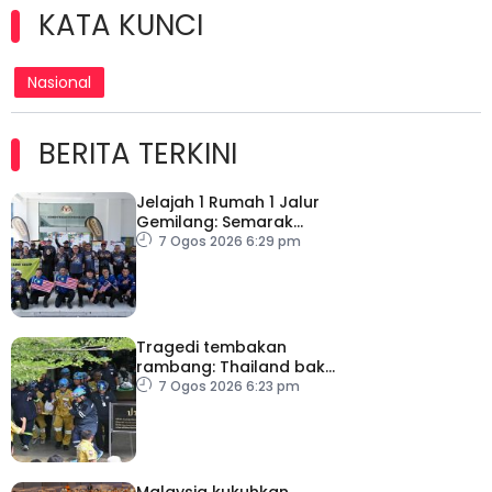
KATA KUNCI
Nasional
BERITA TERKINI
Jelajah 1 Rumah 1 Jalur
Gemilang: Semarak
semangat patriotisme
7 Ogos 2026 6:29 pm
rakyat
Tragedi tembakan
rambang: Thailand bakal
umum pelan tindakan
7 Ogos 2026 6:23 pm
kesihatan mental
Malaysia kukuhkan