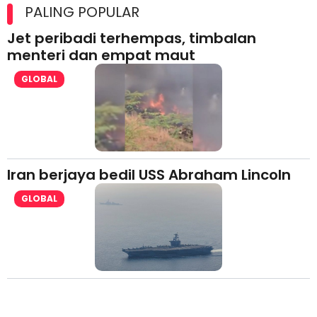
lesen separuh pertama 2026
PALING POPULAR
Jet peribadi terhempas, timbalan
menteri dan empat maut
GLOBAL
Iran berjaya bedil USS Abraham Lincoln
GLOBAL