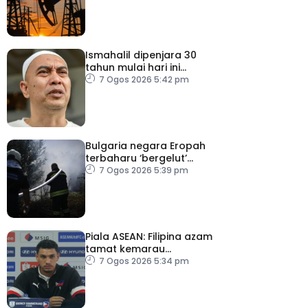
kebimbangan baharu di
Selat Hormuz
Ismahalil dipenjara 30
tahun mulai hari ini
kerana edar dadah
7 Ogos 2026 5:42 pm
Bulgaria negara Eropah
terbaharu ‘bergelut’
kebakaran hutan
7 Ogos 2026 5:39 pm
Piala ASEAN: Filipina azam
tamat kemarau
kemenangan ke atas
7 Ogos 2026 5:34 pm
Malaysia