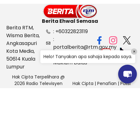
Berita Ehwal Semasa
Berita RTM,
: +60322823119
Wisma Berita,
:
Angkasapuri
portalberita@rtm.gov.my
Kota Media,
×
: Aduan &
Helo! Tanyakan apa sahaja kepada saya.
50614 Kuala
Maklum balas
Lumpur
Hak Cipta Terpelihara @
2026 Radio Televisyen
Hak Cipta
|
Penafian
|
Polisi
Malaysia, Berita Ehwal
Keselamatan
Semasa (BES)
Pihak Portal Berita RTM tidak bertanggungjawab terhadap
sebarang kehilangan atau kerosakan yang dialami kerana
menggunakan maklumat dalam laman ini.