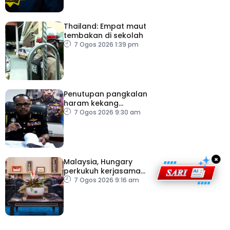
Thailand: Empat maut
tembakan di sekolah
7 Ogos 2026 1:39 pm
Penutupan pangkalan
haram kekang
penyeludupan di
7 Ogos 2026 9:30 am
Kelantan
×
Malaysia, Hungary
perkukuh kerjasama
sektor pertanian
7 Ogos 2026 9:16 am