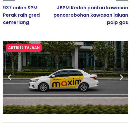
937 calon SPM
JBPM Kedah pantau kawasan
Perak raih gred
pencerobohan kawasan laluan
cemerlang
paip gas
ARTIKEL TAJAAN
Maxim Malaysia dedah laporan keselamatan, pematuhan