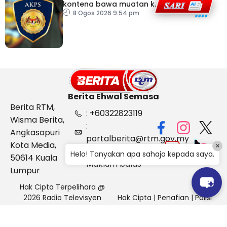
kontena bawa muatan ke
Israel bukti ketegasan
8 Ogos 2026 9:54 pm
Malaysia
Berita Ehwal Semasa
Berita RTM,
: +60322823119
Wisma Berita,
:
Angkasapuri
portalberita@rtm.gov.my
Kota Media,
×
: Aduan &
Helo! Tanyakan apa sahaja kepada saya.
50614 Kuala
Maklum balas
Lumpur
Hak Cipta Terpelihara @
2026 Radio Televisyen
Hak Cipta
|
Penafian
|
Polisi
Malaysia, Berita Ehwal
Keselamatan
Semasa (BES)