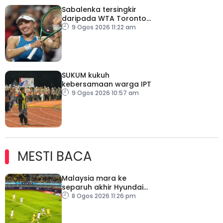
Sabalenka tersingkir
daripada WTA Toronto
Masters
9 Ogos 2026 11:22 am
SUKUM kukuh
kebersamaan warga IPT
9 Ogos 2026 10:57 am
MESTI BACA
Malaysia mara ke
separuh akhir Hyundai
ASEAN Cup
8 Ogos 2026 11:26 pm