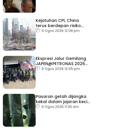
Kejatuhan CPI, China
terus berdepan risiko
deflasi
9 Ogos 2026 12:08 pm
Ekspresi Jalur Gemilang
JAPEN@PETRONAS 2026
dilancar serentak di 15
9 Ogos 2026 12:05 pm
lokasi seluruh negara
Pasaran getah dijangka
kekal dalam jajaran kecil
minggu depan
9 Ogos 2026 11:35 am