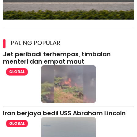
Maxim Malaysia dedah laporan keselamatan, pematuhan
lesen separuh pertama 2026
PALING POPULAR
Jet peribadi terhempas, timbalan
menteri dan empat maut
GLOBAL
Iran berjaya bedil USS Abraham Lincoln
GLOBAL