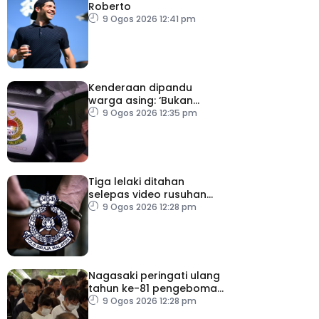
Roberto
9 Ogos 2026 12:41 pm
Kenderaan dipandu
warga asing: ‘Bukan
kereta rasmi jabatan’
9 Ogos 2026 12:35 pm
Tiga lelaki ditahan
selepas video rusuhan
serang pegawai kanan
9 Ogos 2026 12:28 pm
polis tular
Nagasaki peringati ulang
tahun ke-81 pengeboman
atom
9 Ogos 2026 12:28 pm