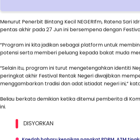
Menurut Penerbit Bintang Kecil NEGERIfm, Ratena Sari Idr
pentas akhir pada 27 Jun ini bersempena dengan Festival
“Program ini kita jadikan sebagai platform untuk membi
potensi serta memberi peluang kepada bakat muda men
“Selain itu, program ini turut mengetengahkan identiti 
peringkat akhir Festival Rentak Negeri diwajibkan me
menggambarkan tradisi dan adat istiadat negeri ini,” kat
Beliau berkata demikian ketika ditemui pemberita di Ko
ini.
DISYORKAN
Kaedah baharu kenaikan pangkat PDRM, ATM tingkat