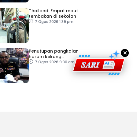
Thailand: Empat maut
tembakan di sekolah
ad Perkasa SCORE Marathon 2026 Melalui Kerjasama
7 Ogos 2026 1:39 pm
engaruh Larian Antarabangsa
×
Penutupan pangkalan
haram kekang
penyeludupan di Kelantan
7 Ogos 2026 9:30 am