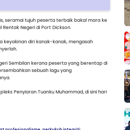
is, seramai tujuh peserta terbaik bakal mara ke
 Rentak Negeri di Port Dickson.
na keyakinan diri kanak-kanak, mengasah
yerlah.
Negeri Sembilan kerana peserta yang berentap di
mpersembahkan sebuah lagu yang
anya.
mpleks Penyiaran Tuanku Muhammad, di sini hari
 profesionalisme, perkukuh integriti