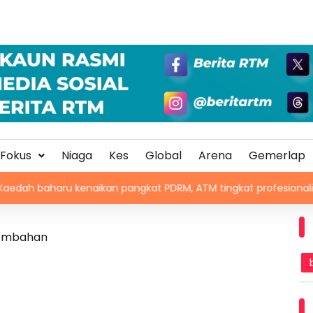
Fokus
Niaga
Kes
Global
Arena
Gemerlap
u kenaikan pangkat PDRM, ATM tingkat profesionalisme, perkuku
rsembahan