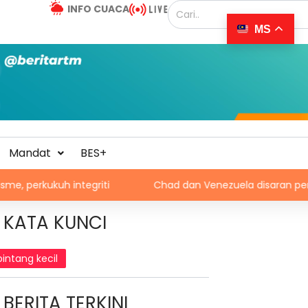
INFO CUACA
MS
Mandat
BES+
h integriti
Chad dan Venezuela disaran pertimbang sem
KATA KUNCI
bintang kecil
BERITA TERKINI