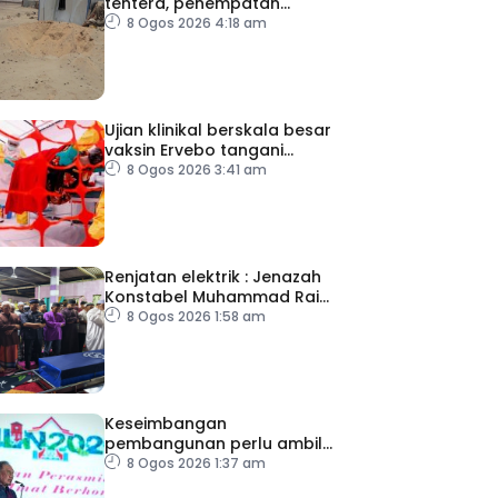
tentera, penempatan
pelarian
8 Ogos 2026 4:18 am
Ujian klinikal berskala besar
vaksin Ervebo tangani
wabak Ebola
8 Ogos 2026 3:41 am
Renjatan elektrik : Jenazah
Konstabel Muhammad Raimi
selamat dikebumikan
8 Ogos 2026 1:58 am
Keseimbangan
pembangunan perlu ambil
kira lokasi tumpuan
8 Ogos 2026 1:37 am