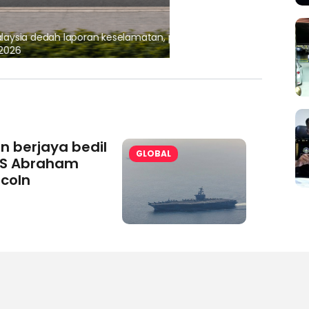
, pematuhan lesen separuh
Ajinomoto (Malaysia) Berh
aminoVITAL® Bersama Pemp
an berjaya bedil
GLOBAL
S Abraham
ncoln