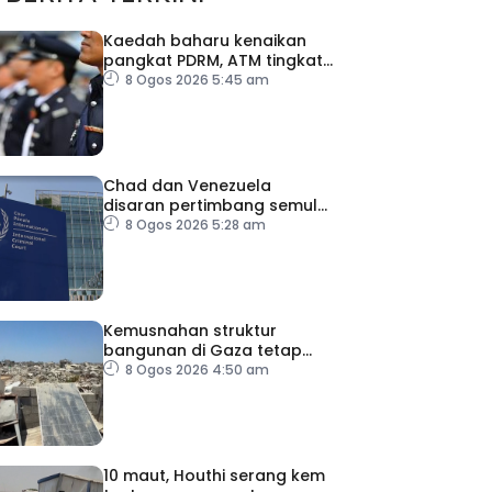
Kaedah baharu kenaikan
pangkat PDRM, ATM tingkat
profesionalisme, perkukuh
8 Ogos 2026 5:45 am
integriti
Chad dan Venezuela
disaran pertimbang semula
keputusan tarik diri
8 Ogos 2026 5:28 am
daripada ICC
Kemusnahan struktur
bangunan di Gaza tetap
catat peningkatan
8 Ogos 2026 4:50 am
10 maut, Houthi serang kem