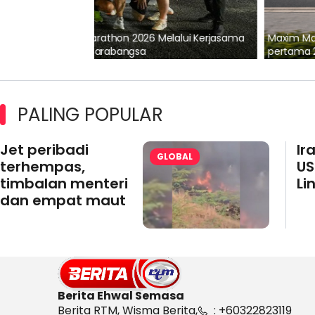
lalui Kerjasama
Maxim Malaysia dedah laporan keselamatan
pertama 2026
PALING POPULAR
Jet peribadi
Ir
GLOBAL
terhempas,
US
timbalan menteri
Li
dan empat maut
Berita Ehwal Semasa
Berita RTM, Wisma Berita,
: +60322823119