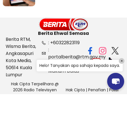
Berita Ehwal Semasa
Berita RTM,
: +60322823119
Wisma Berita,
:
Angkasapuri
portalberita@rtm.gov.my
Kota Media,
×
: Aduan &
Helo! Tanyakan apa sahaja kepada saya.
50614 Kuala
Maklum balas
Lumpur
Hak Cipta Terpelihara @
2026 Radio Televisyen
Hak Cipta
|
Penafian
|
Polisi
Malaysia, Berita Ehwal
Keselamatan
Semasa (BES)
Pihak Portal Berita RTM tidak bertanggungjawab terhadap