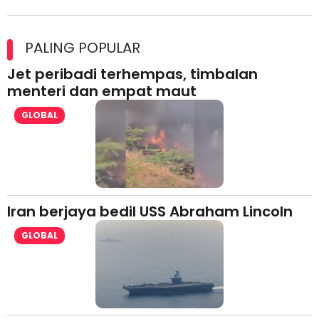
Maxim Malaysia dedah laporan keselamatan, pematuhan
lesen separuh pertama 2026
PALING POPULAR
Jet peribadi terhempas, timbalan
menteri dan empat maut
GLOBAL
Iran berjaya bedil USS Abraham Lincoln
GLOBAL