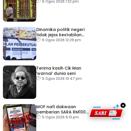
Tenggara, kumpul AS$1.4
6 Ogos 2026 1:32 pm
bilion separuh pertama
2026
Dinamika politik negeri
tidak jejas kestabilan
Kerajaan Perpaduan
6 Ogos 2026 12:29 pm
Persekutuan – TPM Zahid
Terima kasih Cik Man
‘warnai’ dunia seni
5 Ogos 2026 10:47 pm
×
MOF nafi dakwaan
pemberian SARA RM100
sempena Hari
5 Ogos 2026 9:13 pm
Kebangsaan