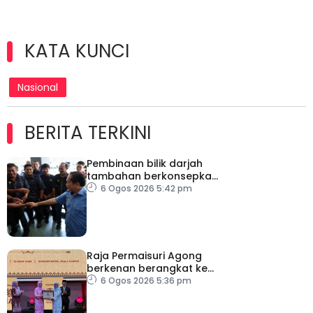
KATA KUNCI
Nasional
BERITA TERKINI
Pembinaan bilik darjah
tambahan berkonsepkan
MPS di sekolah terpilih,
6 Ogos 2026 5:42 pm
dijangka siap ikut jadual
Raja Permaisuri Agong
berkenan berangkat ke
Majlis Anugerah Sastera
6 Ogos 2026 5:36 pm
Negara Ke-16