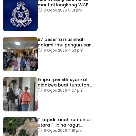
maut di longkang WCE
6 Ogos 2026 5:01 pm
67 peserta muslimah
dalami ilmu pengurusan
jenazah
6 Ogos 2026 4:53 pm
Empat pemilik syarikat
didakwa buat tuntutan
palsu PERKESO
6 Ogos 2026 4:27 pm
Tragedi tanah runtuh di
utara Filipina ragut
empat nyawa
6 Ogos 2026 4:18 pm