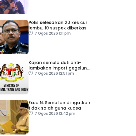
Polis selesaikan 20 kes curi
lembu, 10 suspek diberkas
7 Ogos 2026 1:11 pm
Kajian semula duti anti-
lambakan import gegelung
keluli dilaksana
7 Ogos 2026 12:51 pm
Exco N. Sembilan diingatkan
tidak salah guna kuasa
7 Ogos 2026 12:42 pm