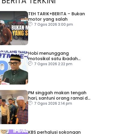
BERITA TERKINI
TEH TARIK+BERITA – Bukan
motor yang salah
7 Ogos 2026 3:00 pm
Hobi menunggang
motosikal satu ibadah
sekiranya dilakukan dengan
7 Ogos 2026 2:22 pm
niat dan cara betul
PM singgah makan tengah
hari, santuni orang ramai di
Alor Gajah
7 Ogos 2026 2:14 pm
KBS perhalusi sokongan