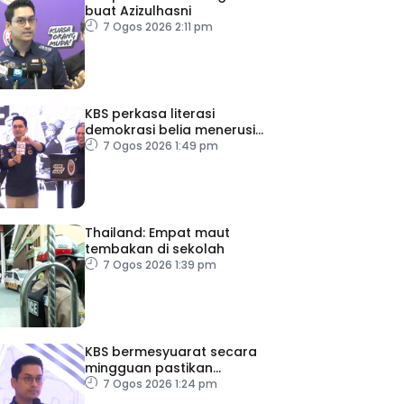
buat Azizulhasni
7 Ogos 2026 2:11 pm
KBS perkasa literasi
demokrasi belia menerusi
Bulan Rakan Demokrasi
7 Ogos 2026 1:49 pm
2026
Thailand: Empat maut
tembakan di sekolah
7 Ogos 2026 1:39 pm
KBS bermesyuarat secara
mingguan pastikan
persiapan F1 lancar
7 Ogos 2026 1:24 pm