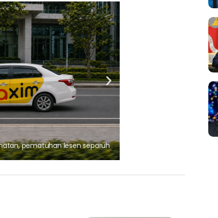
ARTIKEL TAJAAN
, pematuhan lesen separuh
Ajinomoto (Malaysia) Berh
aminoVITAL® Bersama Pemp