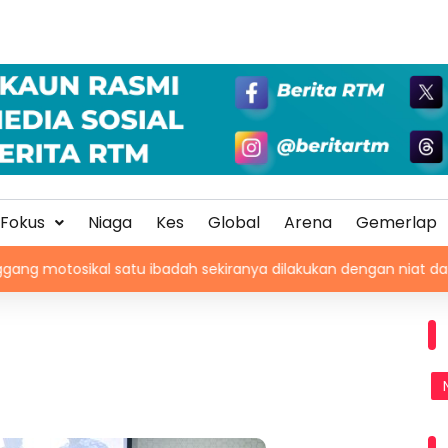
Fokus
Niaga
Kes
Global
Arena
Gemerlap
 satu ibadah sekiranya dilakukan dengan niat dan cara betul