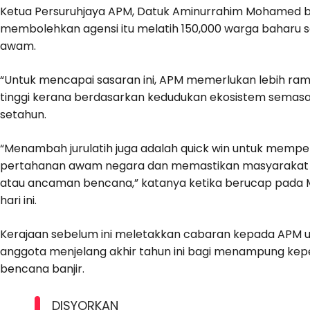
Ketua Persuruhjaya APM, Datuk Aminurrahim Mohamed ber
membolehkan agensi itu melatih 150,000 warga baharu 
awam.
“Untuk mencapai sasaran ini, APM memerlukan lebih rama
tinggi kerana berdasarkan kedudukan ekosistem semasa
setahun.
“Menambah jurulatih juga adalah quick win untuk memp
pertahanan awam negara dan memastikan masyarakat kit
atau ancaman bencana,” katanya ketika berucap pada Majl
hari ini.
Kerajaan sebelum ini meletakkan cabaran kepada APM 
anggota menjelang akhir tahun ini bagi menampung kep
bencana banjir.
DISYORKAN