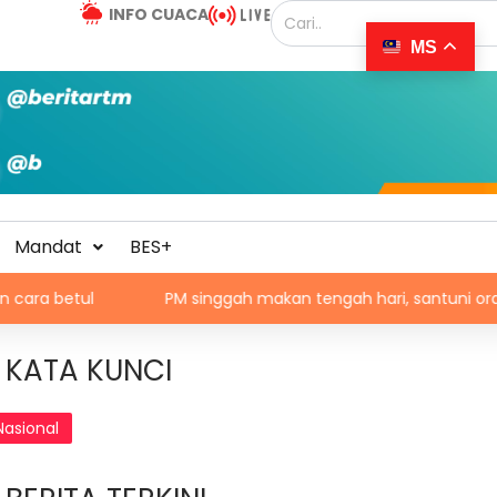
INFO CUACA
MS
Mandat
BES+
PM singgah makan tengah hari, santuni orang ramai di Al
KATA KUNCI
Nasional