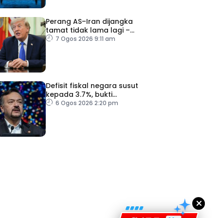
Perang AS–Iran dijangka
tamat tidak lama lagi –
Trump
7 Ogos 2026 9:11 am
Defisit fiskal negara susut
kepada 3.7%, bukti
keyakinan pelabur masih
6 Ogos 2026 2:20 pm
kukuh
ad Perkasa SCORE Marathon 2026 Melalui Kerjasama
engaruh Larian Antarabangsa
×