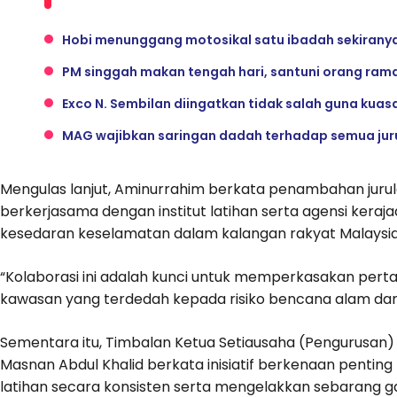
Hobi menunggang motosikal satu ibadah sekiranya
PM singgah makan tengah hari, santuni orang ramai
Exco N. Sembilan diingatkan tidak salah guna kuas
MAG wajibkan saringan dadah terhadap semua ju
Mengulas lanjut, Aminurrahim berkata penambahan juru
berkerjasama dengan institut latihan serta agensi keraj
kesedaran keselamatan dalam kalangan rakyat Malaysia
“Kolaborasi ini adalah kunci untuk memperkasakan perta
kawasan yang terdedah kepada risiko bencana alam da
Sementara itu, Timbalan Ketua Setiausaha (Pengurusan) 
Masnan Abdul Khalid berkata inisiatif berkenaan pent
latihan secara konsisten serta mengelakkan sebarang