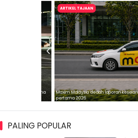
ARTIKEL TAJAAN
lalui Kerjasama
Maxim Malaysia dedah laporan keselamatan
pertama 2026
PALING POPULAR