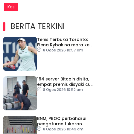
Kes
BERITA TERKINI
Tenis Terbuka Toronto:
Elena Rybakina mara ke
pusingan keempat
8 Ogos 2026 10:57 am
164 server Bitcoin disita,
empat premis disyaki curi
elektrik
8 Ogos 2026 10:52 am
BNM, PBOC perbaharui
pengaturan tukaran
mata wang hingga 2031
8 Ogos 2026 10:49 am