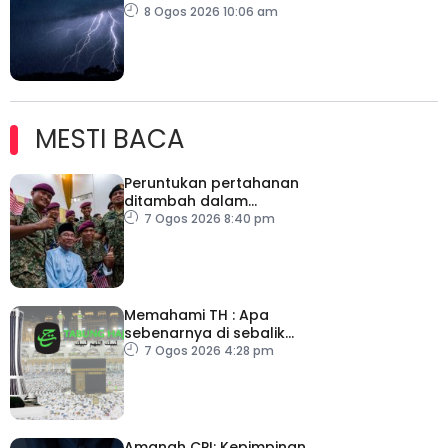
Selangor sehingga 12
8 Ogos 2026 10:06 am
tengah hari
MESTI BACA
Peruntukan pertahanan
ditambah dalam
Belanjawan 2027
7 Ogos 2026 8:40 pm
Memahami TH : Apa
sebenarnya di sebalik
angka
7 Ogos 2026 4:28 pm
Amanah CPI: Kepimpinan