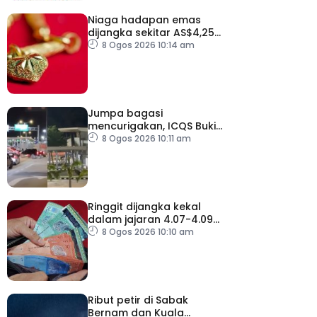
Niaga hadapan emas
dijangka sekitar AS$4,250
hingga AS$4,350 minggu
8 Ogos 2026 10:14 am
depan
Jumpa bagasi
mencurigakan, ICQS Bukit
Kayu Hitam ditutup dua
8 Ogos 2026 10:11 am
jam
Ringgit dijangka kekal
dalam jajaran 4.07-4.09
berbanding dolar AS
8 Ogos 2026 10:10 am
minggu depan
Ribut petir di Sabak
Bernam dan Kuala