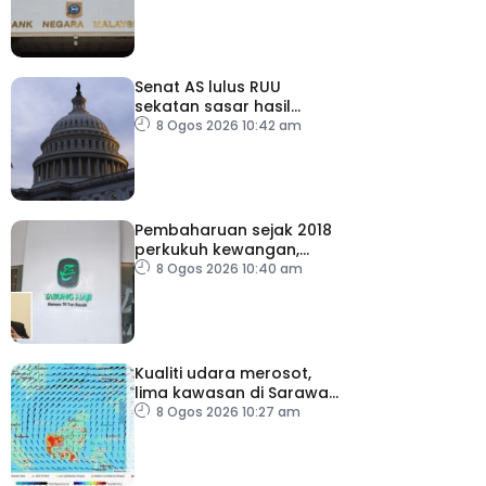
Senat AS lulus RUU
sekatan sasar hasil
tenaga Rusia
8 Ogos 2026 10:42 am
Pembaharuan sejak 2018
perkukuh kewangan,
tadbir urus TH – Pakar
8 Ogos 2026 10:40 am
Kualiti udara merosot,
lima kawasan di Sarawak
catat IPU tidak sihat
8 Ogos 2026 10:27 am