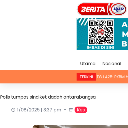
Utama
Nasional
Anugerah Diraja Thailand
RTG LA28: PKBM hantar permoh
TERKINI
Polis tumpas sindiket dadah antarabangsa
1/08/2025 | 3:37 pm
Kes