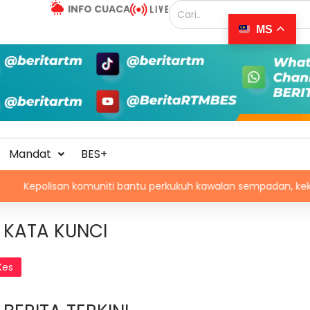
INFO CUACA
MS
Mandat
BES+
n komuniti bantu perkukuh kawalan sempadan, kekang penyelu
KATA KUNCI
Kes