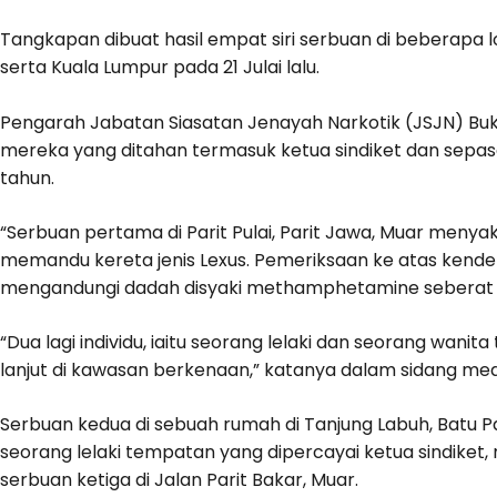
Tangkapan dibuat hasil empat siri serbuan di beberapa l
serta Kuala Lumpur pada 21 Julai lalu.
Pengarah Jabatan Siasatan Jenayah Narkotik (JSJN) Buk
mereka yang ditahan termasuk ketua sindiket dan sepasa
tahun.
“Serbuan pertama di Parit Pulai, Parit Jawa, Muar meny
memandu kereta jenis Lexus. Pemeriksaan ke atas kend
mengandungi dadah disyaki methamphetamine seberat 51
“Dua lagi individu, iaitu seorang lelaki dan seorang wan
lanjut di kawasan berkenaan,” katanya dalam sidang medi
Serbuan kedua di sebuah rumah di Tanjung Labuh, Bat
seorang lelaki tempatan yang dipercayai ketua sindiket,
serbuan ketiga di Jalan Parit Bakar, Muar.