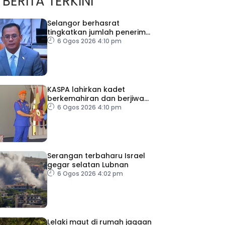
BERITA TERKINI
Selangor berhasrat
tingkatkan jumlah penerima
HPIPT 5,000 pelajar pada
6 Ogos 2026 4:10 pm
2027
KASPA lahirkan kadet
berkemahiran dan berjiwa
sukarelawan
6 Ogos 2026 4:10 pm
Serangan terbaharu Israel
gegar selatan Lubnan
6 Ogos 2026 4:02 pm
Lelaki maut di rumah jagaan