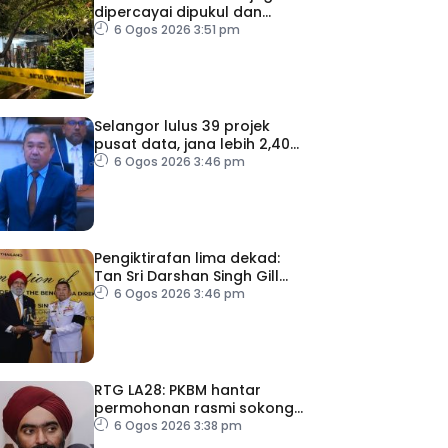
dipercayai dipukul dan
dipijak – Polis
6 Ogos 2026 3:51 pm
Selangor lulus 39 projek
pusat data, jana lebih 2,400
peluang pekerjaan
6 Ogos 2026 3:46 pm
Pengiktirafan lima dekad:
Tan Sri Darshan Singh Gill
dikurniakan Anugerah Diraja
6 Ogos 2026 3:46 pm
Thailand
RTG LA28: PKBM hantar
permohonan rasmi sokong
Azizulhasni minggu depan
6 Ogos 2026 3:38 pm