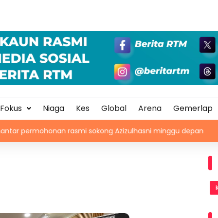
Fokus
Niaga
Kes
Global
Arena
Gemerlap
onan rasmi sokong Azizulhasni minggu depan
Kepolisa