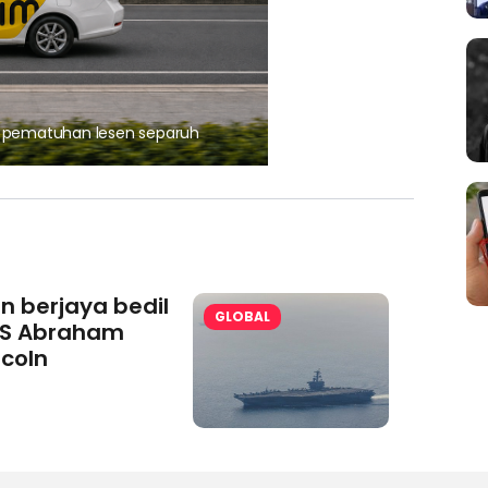
, pematuhan lesen separuh
Ajinomoto (Malaysia) Berh
aminoVITAL® Bersama Pemp
an berjaya bedil
GLOBAL
S Abraham
ncoln