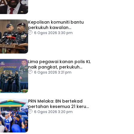
Kepolisan komuniti bantu
perkukuh kawalan
sempadan, kekang
6 Ogos 2026 3:30 pm
penyeludupan
Lima pegawai kanan polis KL
naik pangkat, perkukuh
kepimpinan pasukan
6 Ogos 2026 3:21 pm
PRN Melaka: BN bertekad
pertahan kesemua 21 kerusi,
terbuka sebarang
6 Ogos 2026 3:20 pm
rundingan