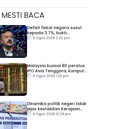
MESTI BACA
Defisit fiskal negara susut
kepada 3.7%, bukti
keyakinan pelabur masih
6 Ogos 2026 2:20 pm
kukuh
Malaysia kuasai 80 peratus
IPO Asia Tenggara, kumpul
AS$1.4 bilion separuh
6 Ogos 2026 1:32 pm
pertama 2026
Dinamika politik negeri tidak
jejas kestabilan Kerajaan
Perpaduan Persekutuan –
6 Ogos 2026 12:29 pm
TPM Zahid