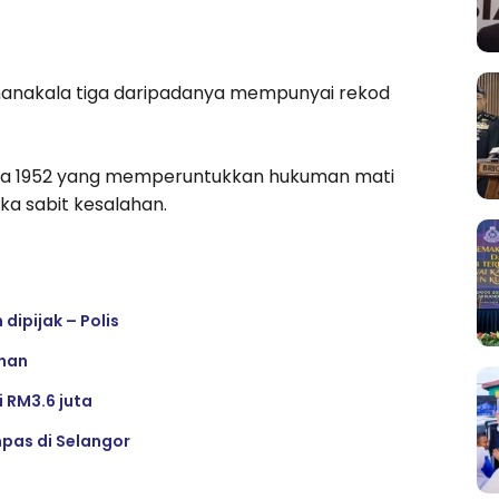
 manakala tiga daripadanya mempunyai rekod
aya 1952 yang memperuntukkan hukuman mati
ika sabit kesalahan.
dipijak – Polis
ahan
 RM3.6 juta
mpas di Selangor