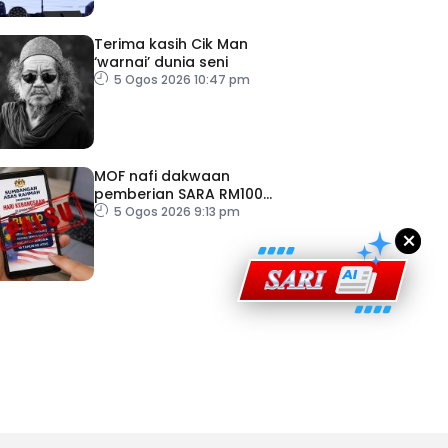
Terima kasih Cik Man
‘warnai’ dunia seni
5 Ogos 2026 10:47 pm
ad Perkasa SCORE Marathon 2026 Melalui Kerjasama
engaruh Larian Antarabangsa
MOF nafi dakwaan
pemberian SARA RM100
sempena Hari Kebangsaan
5 Ogos 2026 9:13 pm
×