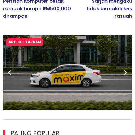
Perisian komputer cetak
Sarjan mengaku
rompak hampir RM500,000
tidak bersalah kes
dirampas
rasuah
ARTIKEL TAJAAN
Maxim Malaysia dedah laporan keselamatan, pematuhan
lesen separuh pertama 2026
PALING POPULAR