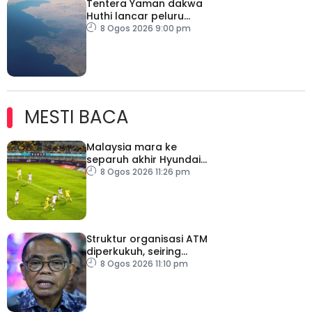
Tentera Yaman dakwa
Huthi lancar peluru
berpandu ke arah Laut
8 Ogos 2026 9:00 pm
Merah
MESTI BACA
Malaysia mara ke
separuh akhir Hyundai
ASEAN Cup
8 Ogos 2026 11:26 pm
Struktur organisasi ATM
diperkukuh, seiring
pemodenan aset
8 Ogos 2026 11:10 pm
pertahanan