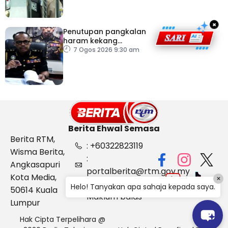
×
Penutupan pangkalan
haram kekang
penyeludupan di
7 Ogos 2026 9:30 am
Kelantan
Berita Ehwal Semasa
Berita RTM,
: +60322823119
Wisma Berita,
:
Angkasapuri
portalberita@rtm.gov.my
Kota Media,
×
: Aduan &
Helo! Tanyakan apa sahaja kepada saya.
50614 Kuala
Maklum balas
Lumpur
Hak Cipta Terpelihara @