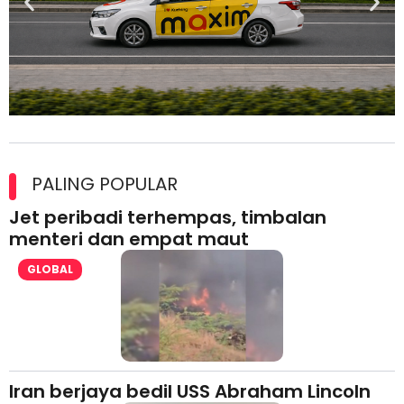
Maxim Malaysia dedah laporan keselamatan, pematuhan
lesen separuh pertama 2026
PALING POPULAR
Jet peribadi terhempas, timbalan
menteri dan empat maut
GLOBAL
Iran berjaya bedil USS Abraham Lincoln