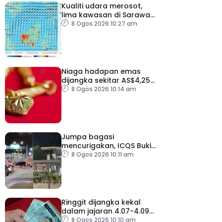
Kualiti udara merosot,
lima kawasan di Sarawak
catat IPU tidak sihat
8 Ogos 2026 10:27 am
Niaga hadapan emas
dijangka sekitar AS$4,250
hingga AS$4,350 minggu
8 Ogos 2026 10:14 am
depan
Jumpa bagasi
mencurigakan, ICQS Bukit
Kayu Hitam ditutup dua
8 Ogos 2026 10:11 am
jam
Ringgit dijangka kekal
dalam jajaran 4.07-4.09
berbanding dolar AS
8 Ogos 2026 10:10 am