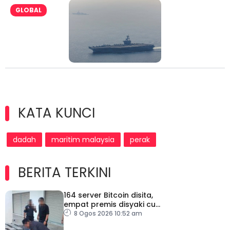
GLOBAL
KATA KUNCI
dadah
maritim malaysia
perak
BERITA TERKINI
164 server Bitcoin disita,
empat premis disyaki curi
elektrik
8 Ogos 2026 10:52 am