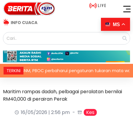
INFO CUACA
MS
BNM, PBOC perbaharui pengaturan tukaran mata wang hingga
TERKINI
Maritim rampas dadah, pelbagai peralatan bernilai
RM40,000 di perairan Perak
16/05/2026 | 2:56 pm
Kes