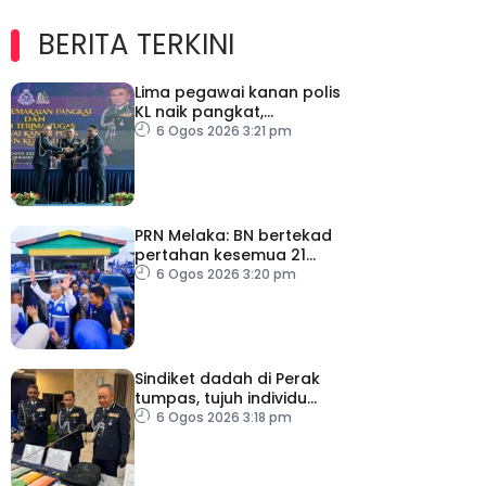
BERITA TERKINI
Lima pegawai kanan polis
KL naik pangkat,
perkukuh kepimpinan
6 Ogos 2026 3:21 pm
pasukan
PRN Melaka: BN bertekad
pertahan kesemua 21
kerusi, terbuka sebarang
6 Ogos 2026 3:20 pm
rundingan
Sindiket dadah di Perak
tumpas, tujuh individu
ditahan
6 Ogos 2026 3:18 pm