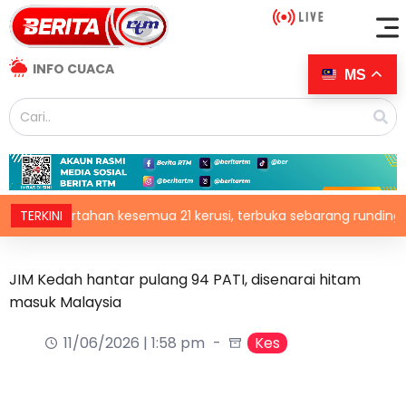
INFO CUACA
MS
 pertahan kesemua 21 kerusi, terbuka sebarang rundingan
TERKINI
JIM Kedah hantar pulang 94 PATI, disenarai hitam
masuk Malaysia
11/06/2026 | 1:58 pm
Kes