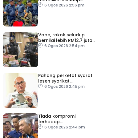
bernilai RM3.6 juta
6 Ogos 2026 2:56 pm
Vape, rokok seludup
bernilai lebih RM12.7 juta
dirampas di Selangor
6 Ogos 2026 2:54 pm
Pahang perketat syarat
lesen syarikat
telekomunikasi, bendung
6 Ogos 2026 2:45 pm
vandalisme dan kecurian
Tiada kompromi
terhadap
penyelewengan jika
6 Ogos 2026 2:44 pm
dibuktikan RCI TH