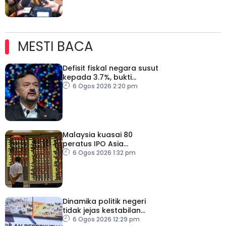
MESTI BACA
Defisit fiskal negara susut
kepada 3.7%, bukti
keyakinan pelabur masih
6 Ogos 2026 2:20 pm
kukuh
Malaysia kuasai 80
peratus IPO Asia
Tenggara, kumpul AS$1.4
6 Ogos 2026 1:32 pm
bilion separuh pertama
2026
Dinamika politik negeri
tidak jejas kestabilan
Kerajaan Perpaduan
6 Ogos 2026 12:29 pm