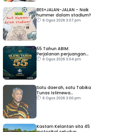
BES+JALAN-JALAN – Naik
hummer dalam stadium?
6 Ogos 2026 3:07 pm
55 Tahun ABIM:
Perjalanan perjuangan
berteraskan jati diri
6 Ogos 2026 3:04 pm
harakah Islamiah – PM
Satu daerah, satu Tabika
Tunas Istimewa
menjelang 2027 – TPM
6 Ogos 2026 3:00 pm
Zahid
Kastam Kelantan sita 45
motosikal seludup