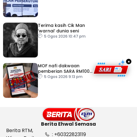
Persekutuan – TPM Zahid
Terima kasih Cik Man
‘warnai’ dunia seni
5 Ogos 2026 10:47 pm
×
MOF nafi dakwaan
pemberian SARA RM100
sempena Hari
5 Ogos 2026 9:13 pm
Kebangsaan
Berita Ehwal Semasa
Berita RTM,
: +60322823119