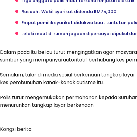
Tiga anggota polis maut terkena renjatan elektrik
Rasuah : Wakil syarikat didenda RM75,000
Empat pemilik syarikat didakwa buat tuntutan pal
Lelaki maut di rumah jagaan dipercayai dipukul dan 
Dalam pada itu beliau turut mengingatkan agar masyar
sumber yang mempunyai autoritatif berhubung kes pem
Semalam, tular di media sosial berkenaan tangkap laya
kes pembunuhan kanak-kanak autisme itu.
Polis turut mengemukakan permohonan kepada Suruhan
menurunkan tangkap layar berkenaan.
Kongsi berita