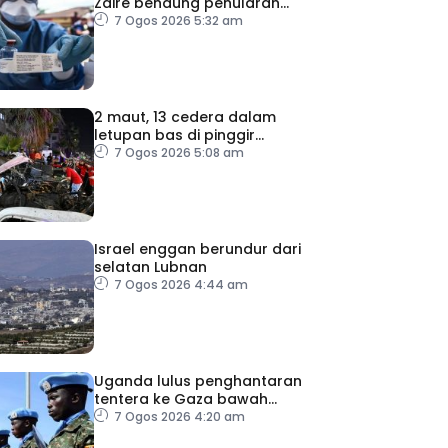
Zaire bendung penularan
wabak
7 Ogos 2026 5:32 am
2 maut, 13 cedera dalam
letupan bas di pinggir
Damsyik
7 Ogos 2026 5:08 am
Israel enggan berundur dari
selatan Lubnan
7 Ogos 2026 4:44 am
Uganda lulus penghantaran
tentera ke Gaza bawah
pelan pelucutan senjata
7 Ogos 2026 4:20 am