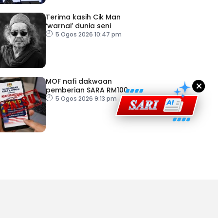
Terima kasih Cik Man
‘warnai’ dunia seni
ad Perkasa SCORE Marathon 2026 Melalui Kerjasama
5 Ogos 2026 10:47 pm
engaruh Larian Antarabangsa
MOF nafi dakwaan
×
pemberian SARA RM100
sempena Hari Kebangsaan
5 Ogos 2026 9:13 pm