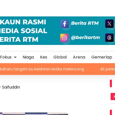
Fokus
Niaga
Kes
Global
Arena
Gemerlap
ni isu kelahiran ketika melancong
AS perketat tapisan
 Saifuddin