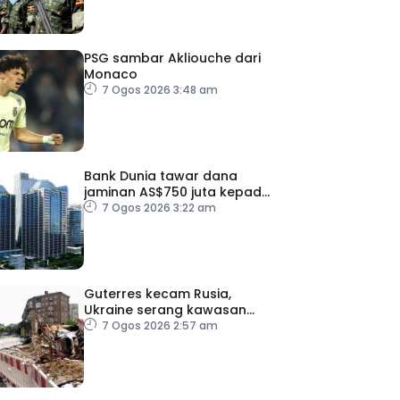
PSG sambar Akliouche dari
Monaco
7 Ogos 2026 3:48 am
Bank Dunia tawar dana
jaminan AS$750 juta kepada
Indonesia bantu
7 Ogos 2026 3:22 am
perusahaan kecil
Guterres kecam Rusia,
Ukraine serang kawasan
awam
7 Ogos 2026 2:57 am