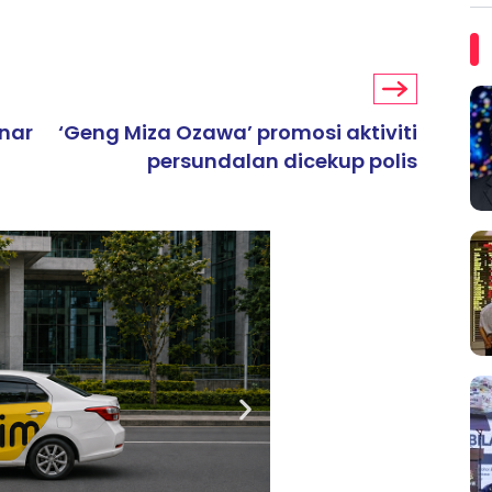
enar
‘Geng Miza Ozawa’ promosi aktiviti
persundalan dicekup polis
ARTIKEL TAJAAN