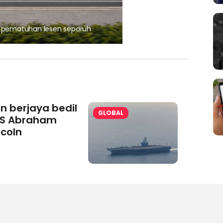
, pematuhan lesen separuh
Ajinomoto (Malaysia) Berh
aminoVITAL® Bersama Pemp
an berjaya bedil
GLOBAL
S Abraham
ncoln