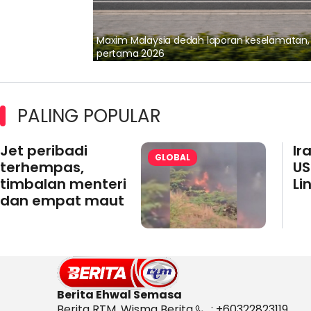
lalui Kerjasama
Maxim Malaysia dedah laporan keselamatan
pertama 2026
PALING POPULAR
Jet peribadi
Ir
GLOBAL
terhempas,
US
timbalan menteri
Li
dan empat maut
Berita Ehwal Semasa
Berita RTM, Wisma Berita,
: +60322823119