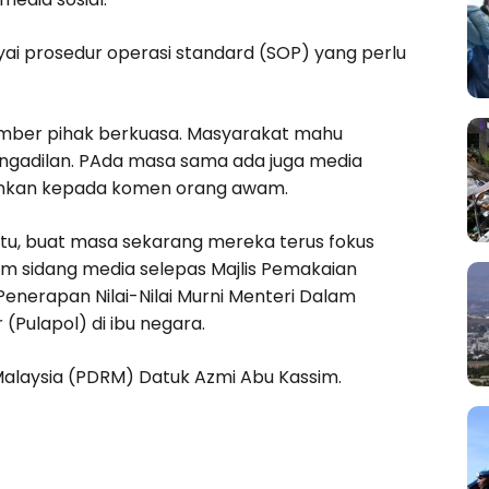
yai prosedur operasi standard (SOP) yang perlu
sumber pihak berkuasa. Masyarakat mahu
ngadilan. PAda masa sama ada juga media
hkan kepada komen orang awam.
i itu, buat masa sekarang mereka terus fokus
am sidang media selepas Majlis Pemakaian
nerapan Nilai-Nilai Murni Menteri Dalam
(Pulapol) di ibu negara.
a Malaysia (PDRM) Datuk Azmi Abu Kassim.