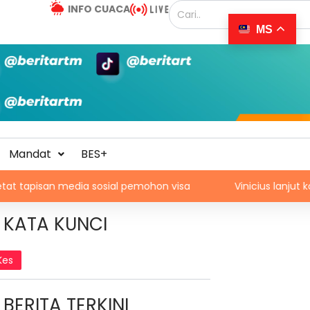
INFO CUACA
MS
Mandat
BES+
 media sosial pemohon visa
Vinicius lanjut kontrak den
KATA KUNCI
Kes
BERITA TERKINI