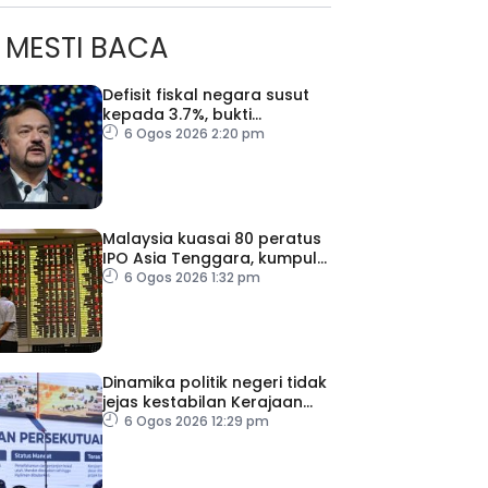
MESTI BACA
Defisit fiskal negara susut
kepada 3.7%, bukti
keyakinan pelabur masih
6 Ogos 2026 2:20 pm
kukuh
Malaysia kuasai 80 peratus
IPO Asia Tenggara, kumpul
AS$1.4 bilion separuh
6 Ogos 2026 1:32 pm
pertama 2026
Dinamika politik negeri tidak
jejas kestabilan Kerajaan
Perpaduan Persekutuan –
6 Ogos 2026 12:29 pm
TPM Zahid