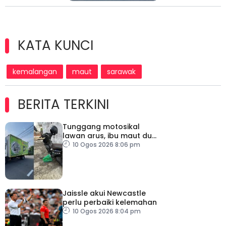
KATA KUNCI
kemalangan
maut
sarawak
BERITA TERKINI
Tunggang motosikal
lawan arus, ibu maut dua
kanak-kanak cedera
10 Ogos 2026 8:06 pm
Jaissle akui Newcastle
perlu perbaiki kelemahan
10 Ogos 2026 8:04 pm