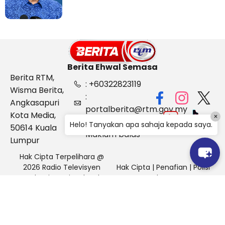
Berita Ehwal Semasa
Berita RTM,
: +60322823119
Wisma Berita,
:
Angkasapuri
portalberita@rtm.gov.my
Kota Media,
×
: Aduan &
Helo! Tanyakan apa sahaja kepada saya.
50614 Kuala
Maklum balas
Lumpur
Hak Cipta Terpelihara @
2026 Radio Televisyen
Hak Cipta
|
Penafian
|
Polisi
Malaysia, Berita Ehwal
Keselamatan
Semasa (BES)
Pihak Portal Berita RTM tidak bertanggungjawab terhadap