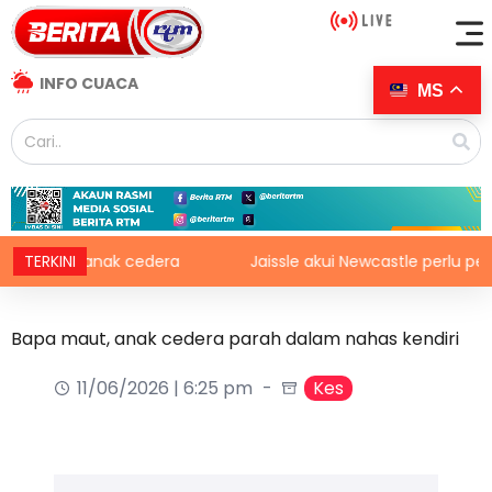
INFO CUACA
MS
nak-kanak cedera
TERKINI
Jaissle akui Newcastle perlu perbaiki
Bapa maut, anak cedera parah dalam nahas kendiri
11/06/2026 | 6:25 pm
Kes