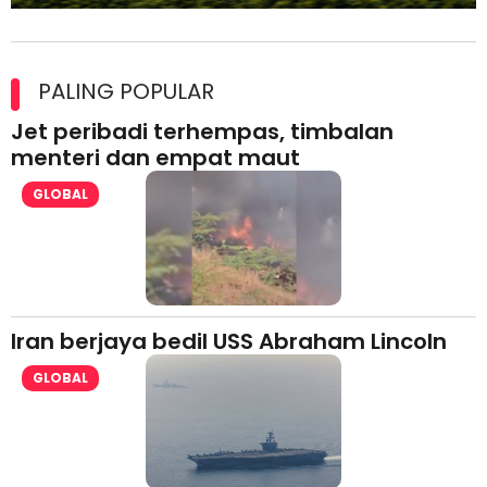
Maxim Malaysia dedah laporan keselamatan, pematuhan
lesen separuh pertama 2026
PALING POPULAR
Jet peribadi terhempas, timbalan
menteri dan empat maut
GLOBAL
Iran berjaya bedil USS Abraham Lincoln
GLOBAL