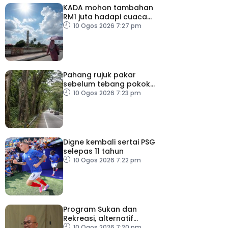
KADA mohon tambahan
RM1 juta hadapi cuaca
panas
10 Ogos 2026 7:27 pm
Pahang rujuk pakar
sebelum tebang pokok
tua, uzur
10 Ogos 2026 7:23 pm
Digne kembali sertai PSG
selepas 11 tahun
10 Ogos 2026 7:22 pm
Program Sukan dan
Rekreasi, alternatif
bersama keluarga
10 Ogos 2026 7:20 pm