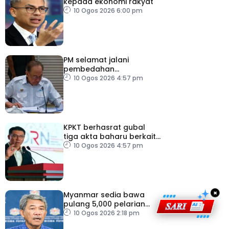
kepada ekonomi rakyat
10 Ogos 2026 6:00 pm
PM selamat jalani
pembedahan
laparoskopi rawat hernia
10 Ogos 2026 4:57 pm
perut
KPKT berhasrat gubal
tiga akta baharu berkait
perumahan
10 Ogos 2026 4:57 pm
×
Myanmar sedia bawa
pulang 5,000 pelarian
guna kapal
10 Ogos 2026 2:18 pm