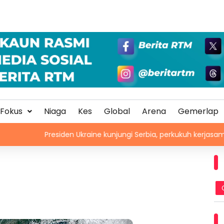
Fokus
Niaga
Kes
Global
Arena
Gemerlap
Presiden Ukraine kunjungi Serbia, perkukuh kerjasama ekonomi