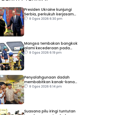
Presiden Ukraine kunjungi
Serbia, perkukuh kerjasama
ekonomi
8 Ogos 2026 6:30 pm
Mangsa tembakan bangkok
alami kecederaan pada
organ penting
8 Ogos 2026 6:19 pm
Penyalahgunaan dadah
membabitkan kanak-kanak
di Terengganu
8 Ogos 2026 6:14 pm
membimbangkan
Suasana pilu iringi tuntutan