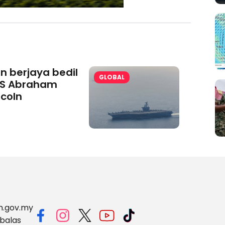
aminoVITAL® Bersama Pemp
an berjaya bedil
GLOBAL
S Abraham
ncoln
m.gov.my
balas