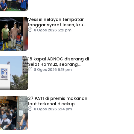
Vessel nelayan tempatan
langgar syarat lesen, kru
warga indonesia ditahan
8 Ogos 2026 5:21 pm
15 kapal ADNOC diserang di
Selat Hormuz, seorang
terkorban
8 Ogos 2026 5:19 pm
37 PATI di premis makanan
laut terkenal dicekup
8 Ogos 2026 5:14 pm