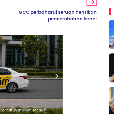
GCC perbaharui seruan hentikan
pencerobohan Israel
ARTIKEL TAJAAN
, pematuhan lesen separuh
Ajinomoto (Malaysia) Berh