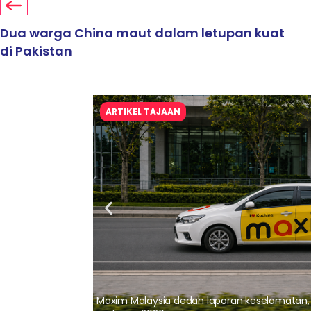
Dua warga China maut dalam letupan kuat
di Pakistan
ARTIKEL TAJAAN
lalui Kerjasama
Maxim Malaysia dedah laporan keselamatan