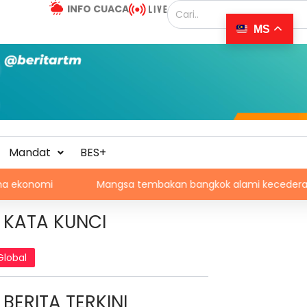
INFO CUACA
MS
Mandat
BES+
Mangsa tembakan bangkok alami kecederaan pada org
KATA KUNCI
Global
BERITA TERKINI