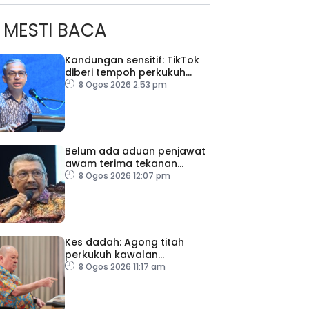
MESTI BACA
Kandungan sensitif: TikTok
diberi tempoh perkukuh
sistem moderasi
8 Ogos 2026 2:53 pm
Belum ada aduan penjawat
awam terima tekanan
daripada ahli politik
8 Ogos 2026 12:07 pm
Kes dadah: Agong titah
perkukuh kawalan
lapangan terbang, pintu
8 Ogos 2026 11:17 am
masuk negara
ad Perkasa SCORE Marathon 2026 Melalui Kerjasama