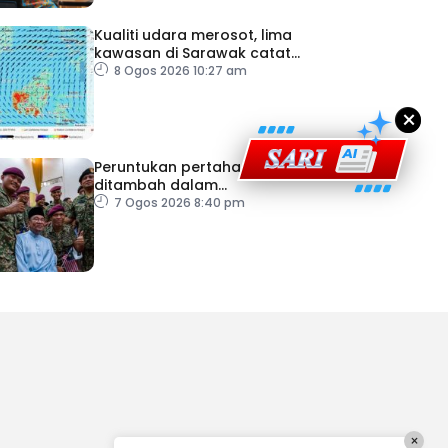
engaruh Larian Antarabangsa
Kualiti udara merosot, lima
kawasan di Sarawak catat
IPU tidak sihat
8 Ogos 2026 10:27 am
×
Peruntukan pertahanan
ditambah dalam
Belanjawan 2027
7 Ogos 2026 8:40 pm
×