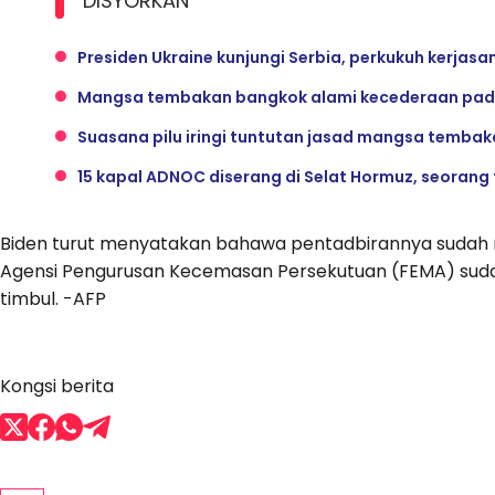
DISYORKAN
Presiden Ukraine kunjungi Serbia, perkukuh kerja
Mangsa tembakan bangkok alami kecederaan pad
Suasana pilu iringi tuntutan jasad mangsa temba
15 kapal ADNOC diserang di Selat Hormuz, seorang
Biden turut menyatakan bahawa pentadbirannya sudah
Agensi Pengurusan Kecemasan Persekutuan (FEMA) sudah
timbul. -AFP
Kongsi berita