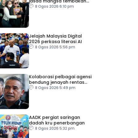
jasad mangsa tembakan
Nonthaburi
8 Ogos 2026 6:10 pm
Jelajah Malaysia Digital
2026 perkasa literasi AI
8 Ogos 2026 5:56 pm
Kolaborasi pelbagai agensi
bendung jenayah rentas
sempadan
8 Ogos 2026 5:49 pm
AADK pergiat saringan
dadah kru penerbangan
8 Ogos 2026 5:32 pm