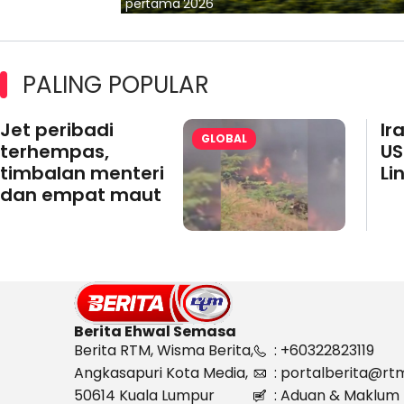
pertama 2026
PALING POPULAR
Jet peribadi
Ir
GLOBAL
terhempas,
US
timbalan menteri
Li
dan empat maut
Berita Ehwal Semasa
Berita RTM, Wisma Berita,
: +60322823119
Angkasapuri Kota Media,
: portalberita@rt
50614 Kuala Lumpur
: Aduan & Maklum 