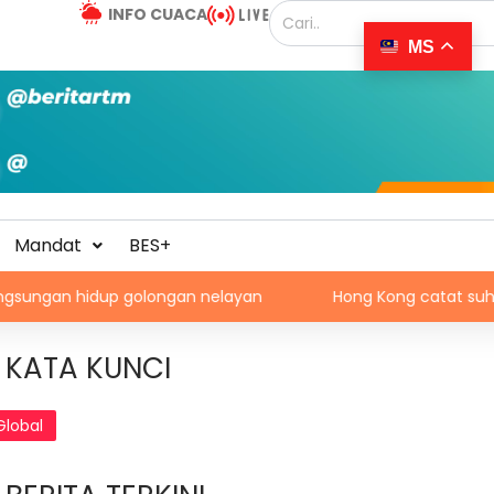
INFO CUACA
MS
Mandat
BES+
dup golongan nelayan
Hong Kong catat suhu tertinggi 36
KATA KUNCI
Global