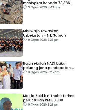
meningkat kepada 73,386
orang
9 Ogos 2026 8:43 pm
Misi wajib tewaskan
Uzbekistan – Nik Safuan
9 Ogos 2026 8:38 pm
Baju sekolah NADI buka
peluang jana pendapatan,
bantu keluarga berjimat –
9 Ogos 2026 8:25 pm
Fadhlina
Masjid Zaid bin Thabit terima
peruntukan RM100,000
9 Ogos 2026 8:23 pm