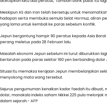
ditetapkan iaitu dua peratus,” tambah bank pusat itu lagi
Meskipun AS dan Iran telah bersetuju untuk menamatkan
hadapan serta membuka semula Selat Hormuz, aliran p
yang lama untuk kembali ke paras sebelum konflik.
Jepun bergantung hampir 90 peratus kepada Asia Bara
perang meletus pada 28 Februari lalu.
Masalah ekonomi Jepun sebelum ini turut diburukkan lagi
berlarutan pada paras sekitar 160 yen berbanding dolar 
Situasi itu memaksa kerajaan Jepun membelanjakan sekitar 
menyokong mata wang tersebut.
Sejurus pengumuman kenaikan kadar faedah itu dibuat, ni
dolar, manakala indeks saham Nikkei 225 pula melonjak 
dalam sejarah.- AFP