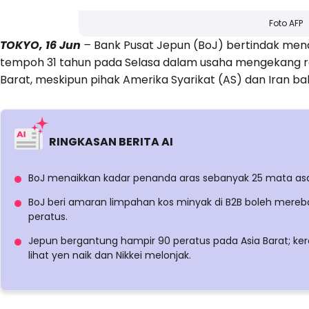
Foto AFP
TOKYO
, 16 Jun
–
Bank Pusat Jepun (BoJ) bertindak mena
tempoh 31 tahun pada Selasa dalam usaha mengekang rant
Barat, meskipun pihak Amerika Syarikat (AS) dan Iran 
RINGKASAN BERITA AI
BoJ menaikkan kadar penanda aras sebanyak 25 mata asas
BoJ beri amaran limpahan kos minyak di B2B boleh mereba
peratus.
Jepun bergantung hampir 90 peratus pada Asia Barat; keraj
lihat yen naik dan Nikkei melonjak.