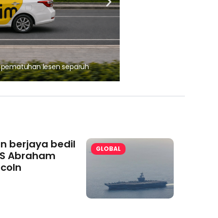
, pematuhan lesen separuh
Ajinomoto (Malaysia) Berh
aminoVITAL® Bersama Pemp
an berjaya bedil
GLOBAL
S Abraham
ncoln