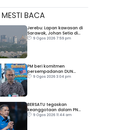
MESTI BACA
Jerebu: Lapan kawasan di
Sarawak, Johan Setia di
Selangor catat IPU tidak
9 Ogos 2026 7:59 pm
sihat
PM beri komitmen
persempadanan DUN
Sarawak, minta laporan SPR
9 Ogos 2026 3:04 pm
– Datuk Seri Fahmi
BERSATU tegaskan
keanggotaan dalam PN
masih sah
9 Ogos 2026 11:44 am