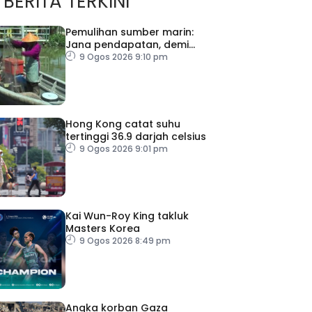
BERITA TERKINI
Pemulihan sumber marin:
Jana pendapatan, demi
kelangsungan hidup
9 Ogos 2026 9:10 pm
golongan nelayan
Hong Kong catat suhu
tertinggi 36.9 darjah celsius
9 Ogos 2026 9:01 pm
Kai Wun-Roy King takluk
Masters Korea
9 Ogos 2026 8:49 pm
Angka korban Gaza