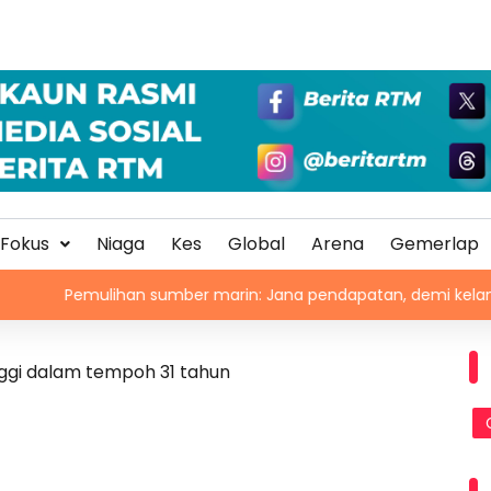
Fokus
Niaga
Kes
Global
Arena
Gemerlap
ulihan sumber marin: Jana pendapatan, demi kelangsungan hi
inggi dalam tempoh 31 tahun