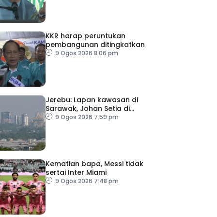
KKR harap peruntukan
pembangunan ditingkatkan
9 Ogos 2026 8:06 pm
Jerebu: Lapan kawasan di
Sarawak, Johan Setia di
Selangor catat IPU tidak
9 Ogos 2026 7:59 pm
sihat
Kematian bapa, Messi tidak
sertai Inter Miami
9 Ogos 2026 7:48 pm