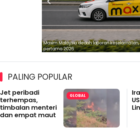
lalui Kerjasama
Maxim Malaysia dedah laporan keselamatan
pertama 2026
PALING POPULAR
Jet peribadi
Ir
GLOBAL
terhempas,
US
timbalan menteri
Li
dan empat maut