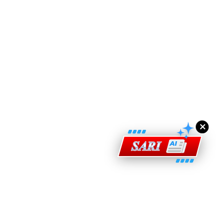
ad Perkasa SCORE Marathon 2026 Melalui Kerjasama
engaruh Larian Antarabangsa
×