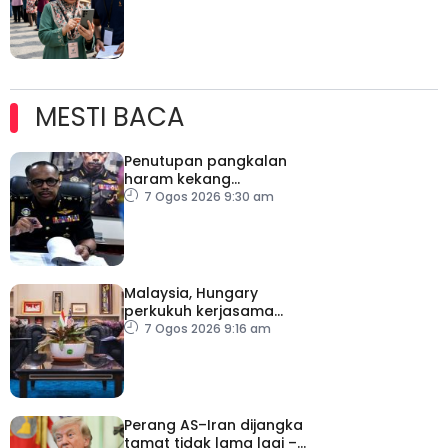
MESTI BACA
Penutupan pangkalan
haram kekang
penyeludupan di
7 Ogos 2026 9:30 am
Kelantan
Malaysia, Hungary
perkukuh kerjasama
sektor pertanian
7 Ogos 2026 9:16 am
Perang AS–Iran dijangka
tamat tidak lama lagi –