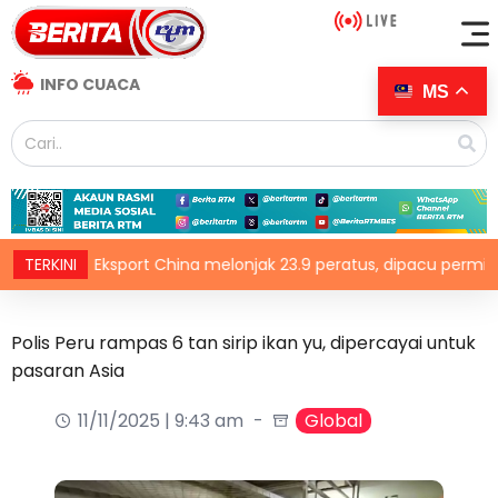
INFO CUACA
MS
TERKINI
Eksport China melonjak 23.9 peratus, dipacu permintaan te
Polis Peru rampas 6 tan sirip ikan yu, dipercayai untuk
pasaran Asia
11/11/2025 | 9:43 am
Global