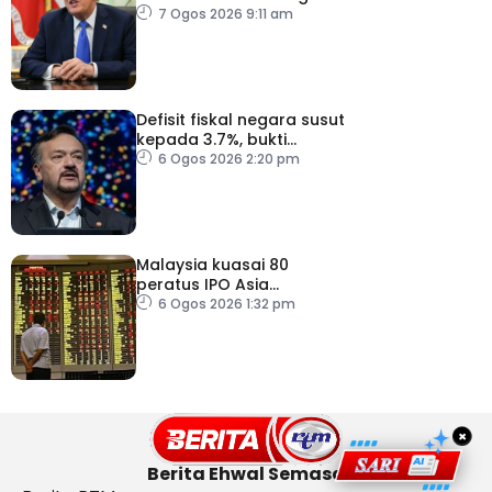
Trump
7 Ogos 2026 9:11 am
Defisit fiskal negara susut
kepada 3.7%, bukti
keyakinan pelabur masih
6 Ogos 2026 2:20 pm
kukuh
Malaysia kuasai 80
peratus IPO Asia
Tenggara, kumpul AS$1.4
6 Ogos 2026 1:32 pm
bilion separuh pertama
2026
×
Berita Ehwal Semasa