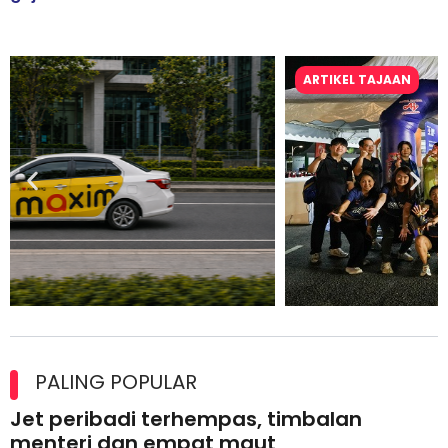
ARTIKEL TAJAAN
Ajinomoto (Malaysia) Berhad Perkasa SCORE Marathon 2026
Melalui Kerjasama aminoVITAL® Bersama Pempengaruh Larian
PALING POPULAR
Antarabangsa
Jet peribadi terhempas, timbalan
menteri dan empat maut