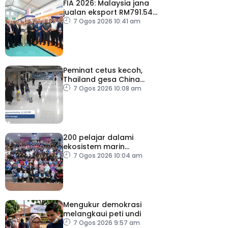
FIA 2026: Malaysia jana
jualan eksport RM791.54
juta
7 Ogos 2026 10:41 am
Peminat cetus kecoh,
Thailand gesa China
ambil tindakan
7 Ogos 2026 10:08 am
200 pelajar dalami
ekosistem marin
menerusi Blue School
7 Ogos 2026 10:04 am
Malaysia
Mengukur demokrasi
melangkaui peti undi
7 Ogos 2026 9:57 am