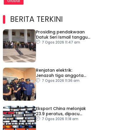
Global
BERITA TERKINI
Prosiding pendakwaan
Datuk Seri Ismail tangguh
ke 27 Ogos, kini dirawat
7 Ogos 2026 11:47 am
di IJN
Renjatan elektrik:
Jenazah tiga anggota
polis dibawa pulang
7 Ogos 2026 11:36 am
selepas bedah siasat
Eksport China melonjak
23.9 peratus, dipacu
permintaan teknologi AI
7 Ogos 2026 11:18 am