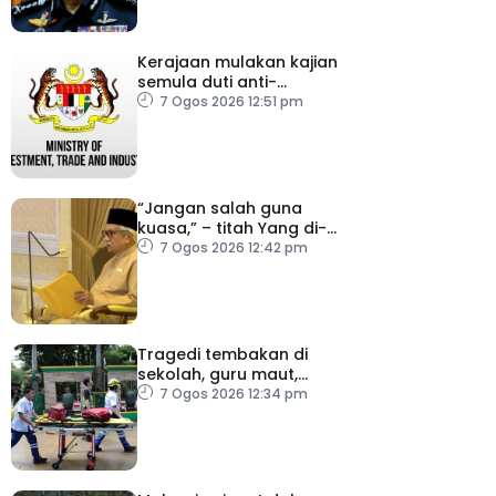
Kerajaan mulakan kajian
semula duti anti-
lambakan import
7 Ogos 2026 12:51 pm
gegelung keluli dari
China, Vietnam
“Jangan salah guna
kuasa,” – titah Yang di-
Pertuan Besar Negeri
7 Ogos 2026 12:42 pm
Sembilan kepada Exco
baharu
Tragedi tembakan di
sekolah, guru maut,
pelajar bunuh diri
7 Ogos 2026 12:34 pm