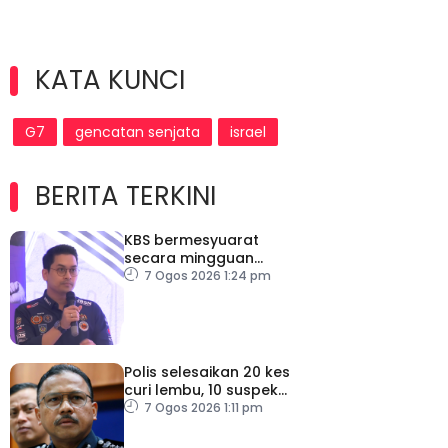
KATA KUNCI
G7
gencatan senjata
israel
BERITA TERKINI
KBS bermesyuarat
secara mingguan
pastikan persiapan F1
7 Ogos 2026 1:24 pm
lancar
Polis selesaikan 20 kes
curi lembu, 10 suspek
diberkas
7 Ogos 2026 1:11 pm