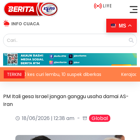
INFO CUACA
MS
n 20 kes curi lembu, 10 suspek diberkas
TERKINI
Kerajaan mulakan 
PM Itali gesa Israel jangan ganggu usaha damai AS-
Iran
18/06/2026 | 12:38 am
Global