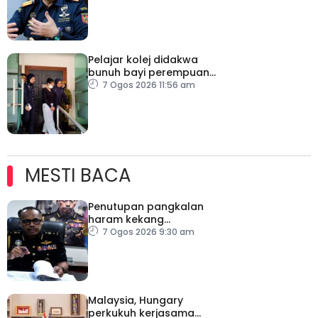
tahun ini
Pelajar kolej didakwa
bunuh bayi perempuan
baru dilahirkan
7 Ogos 2026 11:56 am
MESTI BACA
Penutupan pangkalan
haram kekang
penyeludupan di
7 Ogos 2026 9:30 am
Kelantan
Malaysia, Hungary
perkukuh kerjasama