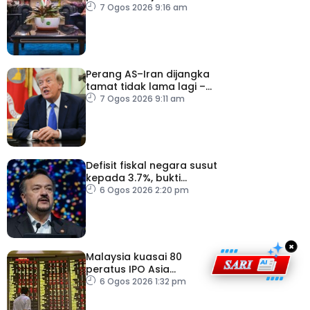
sektor pertanian
7 Ogos 2026 9:16 am
Perang AS–Iran dijangka
tamat tidak lama lagi –
Trump
7 Ogos 2026 9:11 am
Defisit fiskal negara susut
kepada 3.7%, bukti
keyakinan pelabur masih
6 Ogos 2026 2:20 pm
kukuh
×
Malaysia kuasai 80
peratus IPO Asia
Tenggara, kumpul AS$1.4
6 Ogos 2026 1:32 pm
bilion separuh pertama
2026