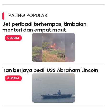
Maxim Malaysia dedah laporan keselamatan, pematuhan
lesen separuh pertama 2026
PALING POPULAR
Jet peribadi terhempas, timbalan
menteri dan empat maut
GLOBAL
Iran berjaya bedil USS Abraham Lincoln
GLOBAL