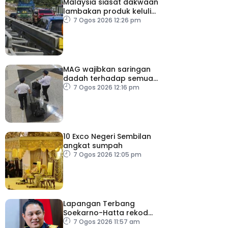
Malaysia siasat dakwaan
lambakan produk keluli
dari China, Taiwan dan
7 Ogos 2026 12:26 pm
Vietnam
MAG wajibkan saringan
dadah terhadap semua
juruterbang
7 Ogos 2026 12:16 pm
10 Exco Negeri Sembilan
angkat sumpah
7 Ogos 2026 12:05 pm
Lapangan Terbang
Soekarno-Hatta rekod
lebih 300 kes dadah
7 Ogos 2026 11:57 am