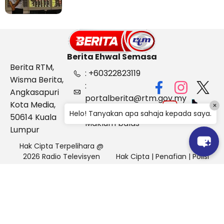
Berita Ehwal Semasa
Berita RTM,
: +60322823119
Wisma Berita,
:
Angkasapuri
portalberita@rtm.gov.my
Kota Media,
×
: Aduan &
Helo! Tanyakan apa sahaja kepada saya.
50614 Kuala
Maklum balas
Lumpur
Hak Cipta Terpelihara @
2026 Radio Televisyen
Hak Cipta
|
Penafian
|
Polisi
Malaysia, Berita Ehwal
Keselamatan
Semasa (BES)
Pihak Portal Berita RTM tidak bertanggungjawab terhadap
sebarang kehilangan atau kerosakan yang dialami kerana