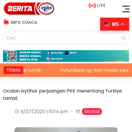
INFO CUACA
MS
h masuk rumah
TERKINI
Perlumbaan go-kart medan persiapan b
Ocalan isytihar perjuangan PKK menentang Turkiye
tamat
9/07/2025 | 10:14 pm
Global