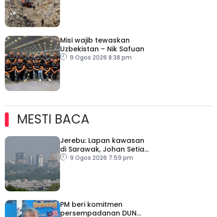
Misi wajib tewaskan
Uzbekistan – Nik Safuan
9 Ogos 2026 8:38 pm
MESTI BACA
Jerebu: Lapan kawasan
di Sarawak, Johan Setia
di Selangor catat IPU
9 Ogos 2026 7:59 pm
tidak sihat
PM beri komitmen
persempadanan DUN