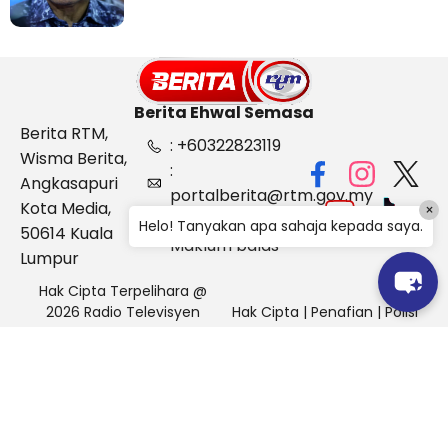
Berita Ehwal Semasa
Berita RTM,
: +60322823119
Wisma Berita,
:
Angkasapuri
portalberita@rtm.gov.my
Kota Media,
×
: Aduan &
Helo! Tanyakan apa sahaja kepada saya.
50614 Kuala
Maklum balas
Lumpur
Hak Cipta Terpelihara @
2026 Radio Televisyen
Hak Cipta
|
Penafian
|
Polisi
Malaysia, Berita Ehwal
Keselamatan
Semasa (BES)
Pihak Portal Berita RTM tidak bertanggungjawab terhadap
sebarang kehilangan atau kerosakan yang dialami kerana