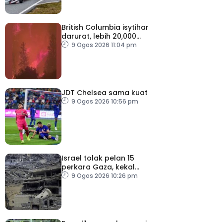
British Columbia isytihar
darurat, lebih 20,000
penduduk dipindahkan
9 Ogos 2026 11:04 pm
JDT Chelsea sama kuat
9 Ogos 2026 10:56 pm
Israel tolak pelan 15
perkara Gaza, kekal
desak Hamas lucut
9 Ogos 2026 10:26 pm
senjata