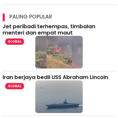
Maxim Malaysia dedah laporan keselamatan, pematuhan
lesen separuh pertama 2026
PALING POPULAR
Jet peribadi terhempas, timbalan
menteri dan empat maut
GLOBAL
Iran berjaya bedil USS Abraham Lincoln
GLOBAL