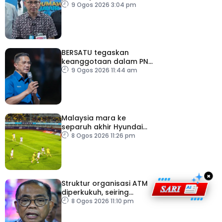
Sarawak, minta laporan
9 Ogos 2026 3:04 pm
SPR – Datuk Seri Fahmi
BERSATU tegaskan
keanggotaan dalam PN
masih sah
9 Ogos 2026 11:44 am
Malaysia mara ke
separuh akhir Hyundai
ASEAN Cup
8 Ogos 2026 11:26 pm
×
Struktur organisasi ATM
diperkukuh, seiring
pemodenan aset
8 Ogos 2026 11:10 pm
pertahanan