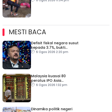
Dungun
6 Ogos 2026 11:54 pm
MESTI BACA
Defisit fiskal negara susut
kepada 3.7%, bukti
keyakinan pelabur masih
6 Ogos 2026 2:20 pm
kukuh
Malaysia kuasai 80
peratus IPO Asia
Tenggara, kumpul AS$1.4
6 Ogos 2026 1:32 pm
bilion separuh pertama
2026
Dinamika politik negeri