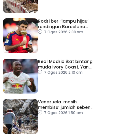
Rodri beri ‘lampu hijau’
rundingan Barcelona
dengan Man City
7 Ogos 2026 2:38 am
Real Madrid ikat bintang
muda Ivory Coast, Yan
Diomande
7 Ogos 2026 2:10 am
Venezuela ‘masih
membisu’ jumlah sebenar
mangsa hilang dalam
7 Ogos 2026 1:50 am
gempa bumi