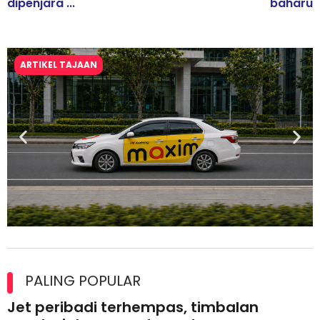
dipenjara ...
baharu
ARTIKEL TAJAAN
Maxim Malaysia dedah laporan keselamatan, pematuhan
lesen separuh pertama 2026
PALING POPULAR
Jet peribadi terhempas, timbalan