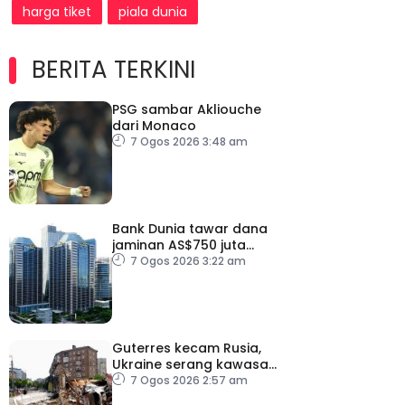
harga tiket
piala dunia
BERITA TERKINI
PSG sambar Akliouche
dari Monaco
7 Ogos 2026 3:48 am
Bank Dunia tawar dana
jaminan AS$750 juta
kepada Indonesia bantu
7 Ogos 2026 3:22 am
perusahaan kecil
Guterres kecam Rusia,
Ukraine serang kawasan
awam
7 Ogos 2026 2:57 am