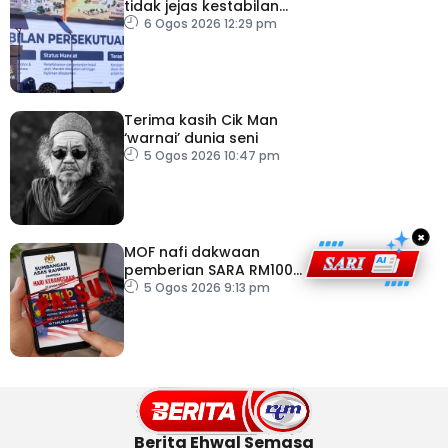
tidak jejas kestabilan
Kerajaan Perpaduan
6 Ogos 2026 12:29 pm
Persekutuan – TPM Zahid
Terima kasih Cik Man
‘warnai’ dunia seni
5 Ogos 2026 10:47 pm
×
MOF nafi dakwaan
pemberian SARA RM100
sempena Hari
5 Ogos 2026 9:13 pm
Kebangsaan
Berita Ehwal Semasa