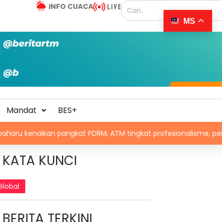
INFO CUACA
MS
Mandat
BES+
n pangkat PDRM, ATM tingkat profesionalisme, perkukuh integrit
KATA KUNCI
Global
BERITA TERKINI