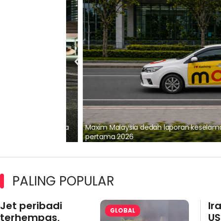
lalui Kerjasama
Maxim Malaysia dedah laporan keselamatan
pertama 2026
PALING POPULAR
Jet peribadi
Ir
GLOBAL
terhempas,
US