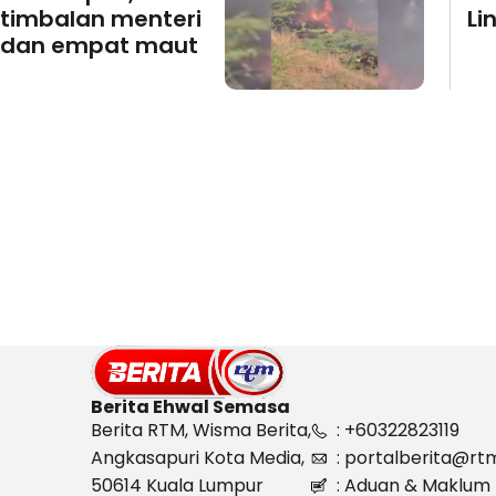
timbalan menteri
Li
dan empat maut
Berita Ehwal Semasa
Berita RTM, Wisma Berita,
: +60322823119
Angkasapuri Kota Media,
: portalberita@rt
50614 Kuala Lumpur
: Aduan & Maklum 