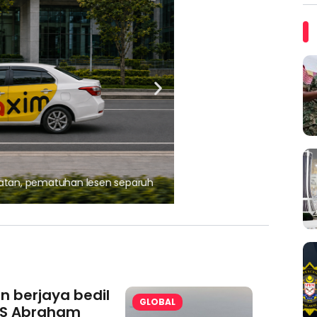
, pematuhan lesen separuh
Ajinomoto (Malaysia) Berh
aminoVITAL® Bersama Pemp
an berjaya bedil
GLOBAL
S Abraham