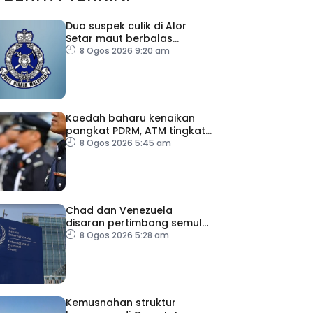
Dua suspek culik di Alor
Setar maut berbalas
tembakan
8 Ogos 2026 9:20 am
Kaedah baharu kenaikan
pangkat PDRM, ATM tingkat
profesionalisme, perkukuh
8 Ogos 2026 5:45 am
integriti
Chad dan Venezuela
disaran pertimbang semula
keputusan tarik diri
8 Ogos 2026 5:28 am
daripada ICC
Kemusnahan struktur