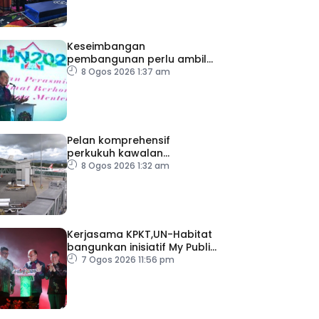
Keseimbangan
pembangunan perlu ambil
kira lokasi tumpuan
8 Ogos 2026 1:37 am
Pelan komprehensif
perkukuh kawalan
keselamatan di semua
8 Ogos 2026 1:32 am
lapangan terbang
Kerjasama KPKT,UN-Habitat
bangunkan inisiatif My Public
Space
7 Ogos 2026 11:56 pm