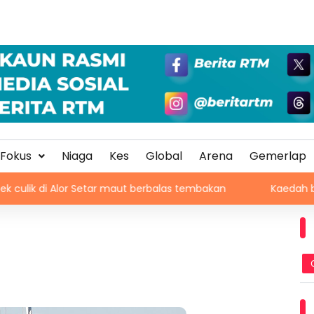
Fokus
Niaga
Kes
Global
Arena
Gemerlap
lor Setar maut berbalas tembakan
Kaedah baharu kenaika