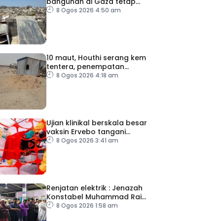
bangunan di Gaza tetap
catat peningkatan
8 Ogos 2026 4:50 am
10 maut, Houthi serang kem
tentera, penempatan
pelarian
8 Ogos 2026 4:18 am
Ujian klinikal berskala besar
vaksin Ervebo tangani
wabak Ebola
8 Ogos 2026 3:41 am
Renjatan elektrik : Jenazah
Konstabel Muhammad Raimi
selamat dikebumikan
8 Ogos 2026 1:58 am