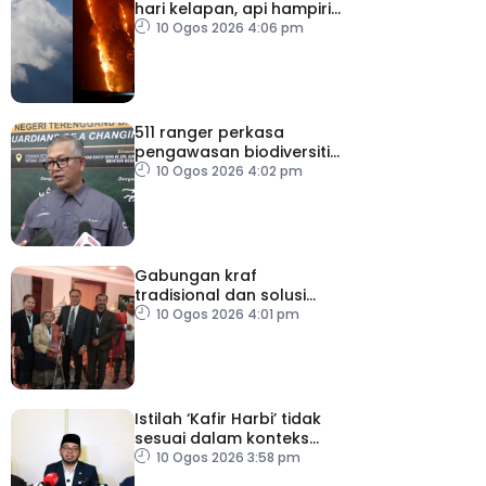
hari kelapan, api hampiri
penempatan penduduk
10 Ogos 2026 4:06 pm
511 ranger perkasa
pengawasan biodiversiti
Terengganu
10 Ogos 2026 4:02 pm
Gabungan kraf
tradisional dan solusi
digital buka pasaran
10 Ogos 2026 4:01 pm
baharu artisan tempatan
Istilah ‘Kafir Harbi’ tidak
sesuai dalam konteks
Malaysia
10 Ogos 2026 3:58 pm