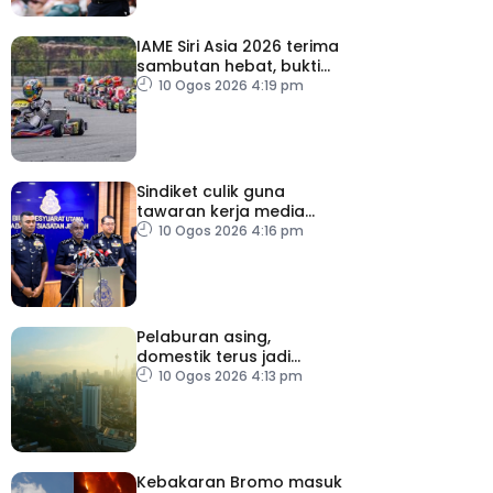
IAME Siri Asia 2026 terima
sambutan hebat, bukti
Malaysia bertaraf dunia
10 Ogos 2026 4:19 pm
Sindiket culik guna
tawaran kerja media
sosial tumpas – Polis
10 Ogos 2026 4:16 pm
Pelaburan asing,
domestik terus jadi
pemangkin pertumbuhan
10 Ogos 2026 4:13 pm
ekonomi Malaysia
Kebakaran Bromo masuk