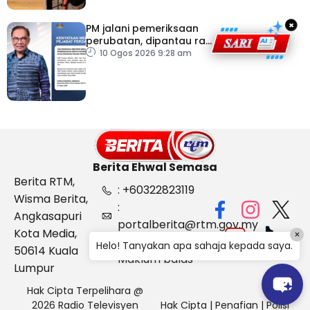
×
PM jalani pemeriksaan
perubatan, dipantau rapi
dua hari
10 Ogos 2026 9:28 am
Berita Ehwal Semasa
Berita RTM,
: +60322823119
Wisma Berita,
:
Angkasapuri
portalberita@rtm.gov.my
Kota Media,
×
: Aduan &
Helo! Tanyakan apa sahaja kepada saya.
50614 Kuala
Maklum balas
Lumpur
Hak Cipta Terpelihara @
2026 Radio Televisyen
Hak Cipta
|
Penafian
|
Polisi