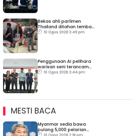
Bekas ahli parlimen
Thailand ditahan tembak
pegawai kerajaan dan
10 Ogos 2026 3:49 pm
pemandunya
Penggunaan AI pelihara
warisan seni terancam
ASEAN-China
10 Ogos 2026 3:44 pm
MESTI BACA
Myanmar sedia bawa
pulang 5,000 pelarian
guna kapal
10 Ogos 2026 2:18 pm