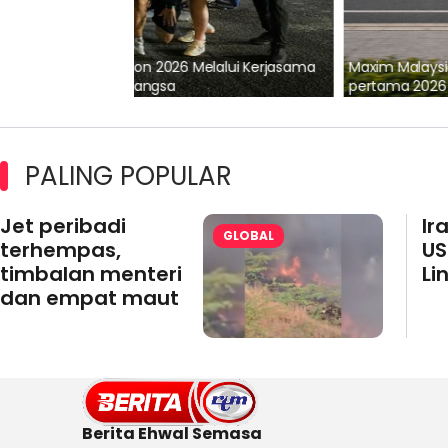
lalui Kerjasama
Maxim Malaysia dedah laporan keselamatan
pertama 2026
PALING POPULAR
Jet peribadi
Ir
GLOBAL
terhempas,
US
timbalan menteri
Li
dan empat maut
Berita Ehwal Semasa