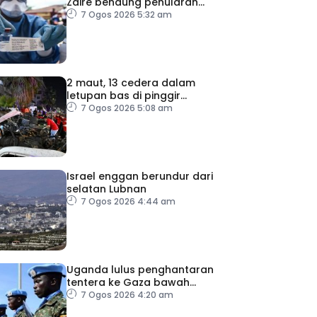
Zaire bendung penularan
wabak
7 Ogos 2026 5:32 am
2 maut, 13 cedera dalam
letupan bas di pinggir
Damsyik
7 Ogos 2026 5:08 am
Israel enggan berundur dari
selatan Lubnan
7 Ogos 2026 4:44 am
Uganda lulus penghantaran
tentera ke Gaza bawah
pelan pelucutan senjata
7 Ogos 2026 4:20 am