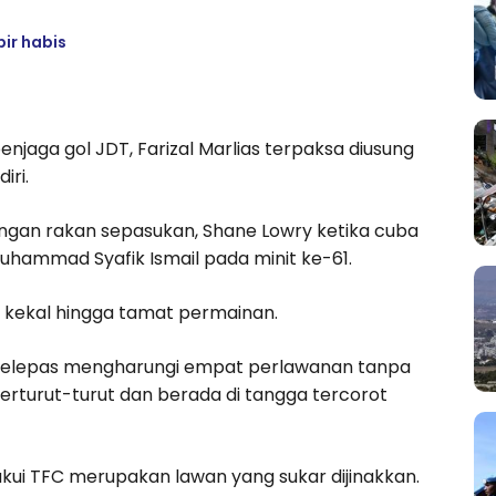
ir habis
njaga gol JDT, Farizal Marlias terpaksa diusung
iri.
engan rakan sepasukan, Shane Lowry ketika cuba
hammad Syafik Ismail pada minit ke-61.
kekal hingga tamat permainan.
selepas mengharungi empat perlawanan tanpa
rturut-turut dan berada di tangga tercorot
kui TFC merupakan lawan yang sukar dijinakkan.