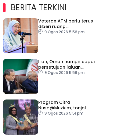
BERITA TERKINI
Veteran ATM perlu terus
diberi ruang
menyumbang kepada
9 Ogos 2026 5:56 pm
negara – Wan Azizah
Iran, Oman hampir capai
persetujuan laluan
perkapalan sementara
9 Ogos 2026 5:56 pm
Program Citra
Nusa@Muzium, tonjol
keunikan budaya orang
9 Ogos 2026 5:51 pm
asli