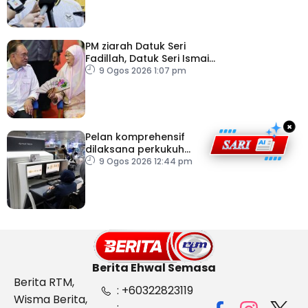
PM ziarah Datuk Seri
Fadillah, Datuk Seri Ismail
Sabri di IJN
9 Ogos 2026 1:07 pm
×
Pelan komprehensif
dilaksana perkukuh
keselamatan
9 Ogos 2026 12:44 pm
pemeriksaan bagasi di
KLIA
Berita Ehwal Semasa
Berita RTM,
: +60322823119
Wisma Berita,
: