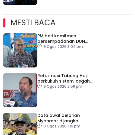
MESTI BACA
PM beri komitmen
persempadanan DUN
Sarawak, minta laporan
9 Ogos 2026 3:04 pm
SPR – Datuk Seri Fahmi
Reformasi Tabung Haji
perkukuh sistem, cegah
kesilapan berulang
9 Ogos 2026 2:58 pm
Data awal pelarian
Myanmar dijangka
diperoleh suku keempat
9 Ogos 2026 1:16 pm
2026