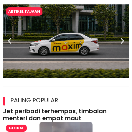
ARTIKEL TAJAAN
Maxim Malaysia dedah laporan keselamatan, pematuhan
lesen separuh pertama 2026
PALING POPULAR
Jet peribadi terhempas, timbalan
menteri dan empat maut
GLOBAL