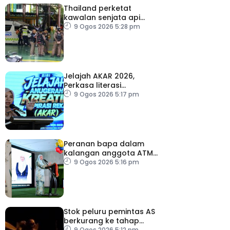
Thailand perketat
kawalan senjata api
susulan tembakan di
9 Ogos 2026 5:28 pm
sekolah
Jelajah AKAR 2026,
Perkasa literasi
kewangan generasi
9 Ogos 2026 5:17 pm
muda
Peranan bapa dalam
kalangan anggota ATM
perlu terus diperkasa –
9 Ogos 2026 5:16 pm
Wan Azizah
Stok peluru pemintas AS
berkurang ke tahap
membimbangkan
9 Ogos 2026 5:12 pm