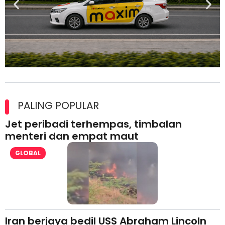
Maxim Malaysia dedah laporan keselamatan, pematuhan
lesen separuh pertama 2026
PALING POPULAR
Jet peribadi terhempas, timbalan
menteri dan empat maut
GLOBAL
Iran berjaya bedil USS Abraham Lincoln