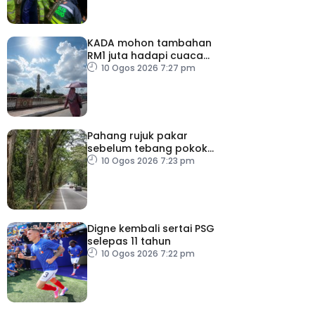
KADA mohon tambahan
RM1 juta hadapi cuaca
panas
10 Ogos 2026 7:27 pm
Pahang rujuk pakar
sebelum tebang pokok
tua, uzur
10 Ogos 2026 7:23 pm
Digne kembali sertai PSG
selepas 11 tahun
10 Ogos 2026 7:22 pm