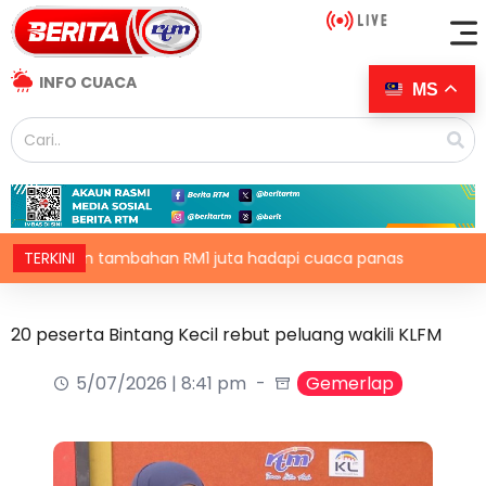
INFO CUACA
MS
hon tambahan RM1 juta hadapi cuaca panas
TERKINI
Pahang ru
20 peserta Bintang Kecil rebut peluang wakili KLFM
5/07/2026 | 8:41 pm
Gemerlap