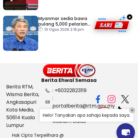
×
Myanmar sedia bawa
pulang 5,000 pelarian
guna kapal
10 Ogos 2026 2:18 pm
Berita Ehwal Semasa
Berita RTM,
: +60322823119
Wisma Berita,
:
Angkasapuri
portalberita@rtm.gov.my
Kota Media,
×
: Aduan &
Helo! Tanyakan apa sahaja kepada saya.
50614 Kuala
Maklum balas
Lumpur
Hak Cipta Terpelihara @