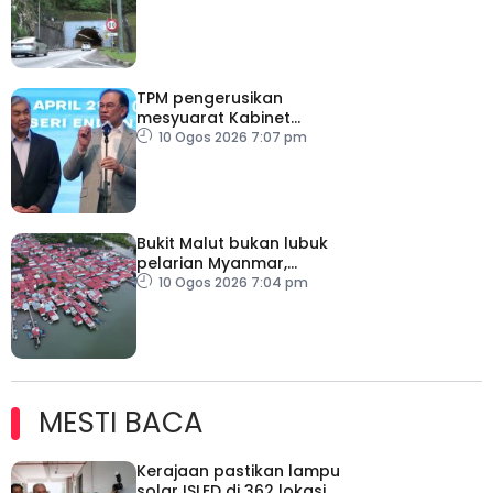
risiko keselamatan
TPM pengerusikan
mesyuarat Kabinet
sepanjang ketiadaan PM
10 Ogos 2026 7:07 pm
Bukit Malut bukan lubuk
pelarian Myanmar,
majoriti penduduk
10 Ogos 2026 7:04 pm
warganegara Malaysia
MESTI BACA
Kerajaan pastikan lampu
solar ISLED di 362 lokasi