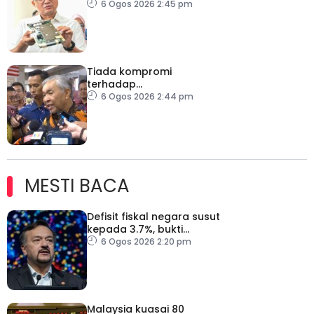
telekomunikasi, bendung
6 Ogos 2026 2:45 pm
vandalisme dan kecurian
Tiada kompromi
terhadap
penyelewengan jika
6 Ogos 2026 2:44 pm
dibuktikan RCI TH
MESTI BACA
Defisit fiskal negara susut
kepada 3.7%, bukti
keyakinan pelabur masih
6 Ogos 2026 2:20 pm
kukuh
Malaysia kuasai 80