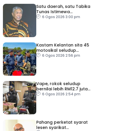
Satu daerah, satu Tabika
Tunas Istimewa
menjelang 2027 – TPM
6 Ogos 2026 3:00 pm
Zahid
Kastam Kelantan sita 45
motosikal seludup
bernilai RM3.6 juta
6 Ogos 2026 2:56 pm
Vape, rokok seludup
bernilai lebih RM12.7 juta
dirampas di Selangor
6 Ogos 2026 2:54 pm
Pahang perketat syarat
lesen syarikat