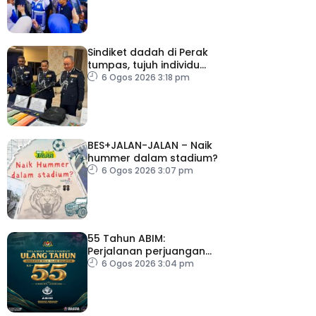
Sindiket dadah di Perak
tumpas, tujuh individu
ditahan
6 Ogos 2026 3:18 pm
BES+JALAN-JALAN – Naik
hummer dalam stadium?
6 Ogos 2026 3:07 pm
55 Tahun ABIM:
Perjalanan perjuangan
berteraskan jati diri
6 Ogos 2026 3:04 pm
harakah Islamiah – PM