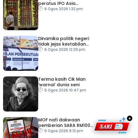
peratus IPO Asia
Tenggara, kumpul AS$1.4
6 Ogos 2026 1:32 pm
bilion separuh pertama
2026
Dinamika politik negeri
tidak jejas kestabilan
Kerajaan Perpaduan
6 Ogos 2026 12:29 pm
Persekutuan – TPM Zahid
Terima kasih Cik Man
‘warnai’ dunia seni
5 Ogos 2026 10:47 pm
×
MOF nafi dakwaan
pemberian SARA RM100
sempena Hari
5 Ogos 2026 9:13 pm
Kebangsaan