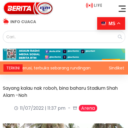
INFO CUACA
MS
kerusi, terbuka sebarang rundingan
TERKINI
Sindiket dadah di P
Sayang kalau nak roboh, bina baharu Stadium Shah
Alam -Noh
11/07/2022 | 11:37 pm
Arena