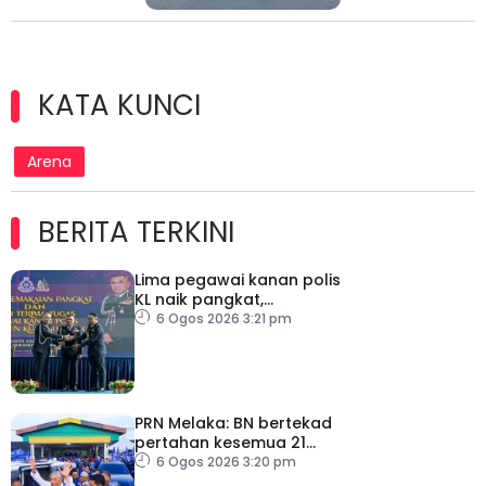
KATA KUNCI
Arena
BERITA TERKINI
Lima pegawai kanan polis
KL naik pangkat,
perkukuh kepimpinan
6 Ogos 2026 3:21 pm
pasukan
PRN Melaka: BN bertekad
pertahan kesemua 21
kerusi, terbuka sebarang
6 Ogos 2026 3:20 pm
rundingan