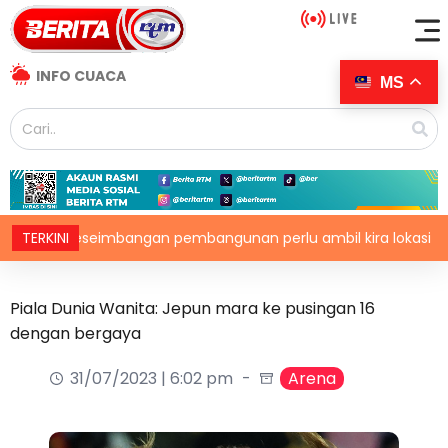
INFO CUACA
MS
TERKINI
Keseimbangan pembangunan perlu ambil kira lokasi tumpu
Piala Dunia Wanita: Jepun mara ke pusingan 16
dengan bergaya
31/07/2023 | 6:02 pm
Arena