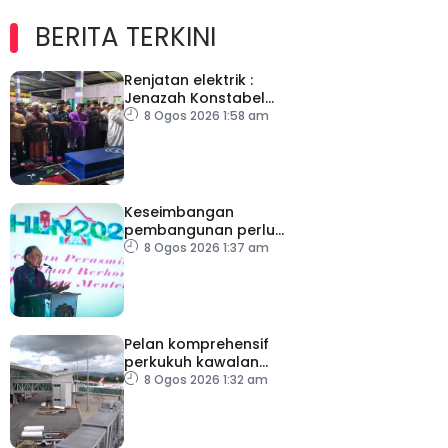
BERITA TERKINI
Renjatan elektrik :
Jenazah Konstabel
Muhammad Raimi
8 Ogos 2026 1:58 am
selamat dikebumikan
Keseimbangan
pembangunan perlu
ambil kira lokasi tumpuan
8 Ogos 2026 1:37 am
Pelan komprehensif
perkukuh kawalan
keselamatan di semua
8 Ogos 2026 1:32 am
lapangan terbang