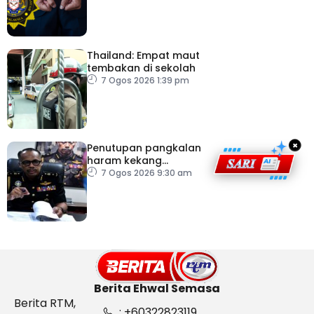
Thailand: Empat maut
tembakan di sekolah
7 Ogos 2026 1:39 pm
×
Penutupan pangkalan
haram kekang
penyeludupan di
7 Ogos 2026 9:30 am
Kelantan
Berita Ehwal Semasa
Berita RTM,
: +60322823119