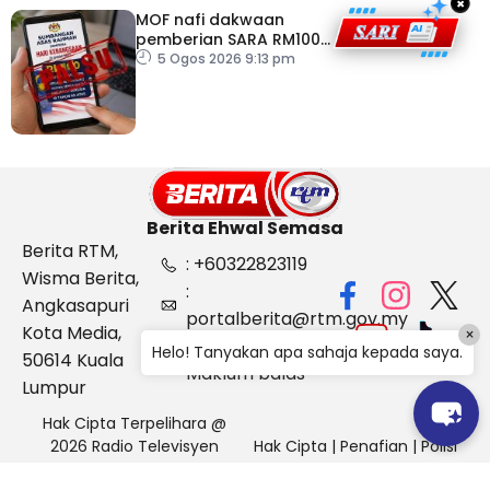
×
MOF nafi dakwaan
pemberian SARA RM100
sempena Hari
5 Ogos 2026 9:13 pm
Kebangsaan
Berita Ehwal Semasa
Berita RTM,
: +60322823119
Wisma Berita,
:
Angkasapuri
portalberita@rtm.gov.my
Kota Media,
×
: Aduan &
Helo! Tanyakan apa sahaja kepada saya.
50614 Kuala
Maklum balas
Lumpur
Hak Cipta Terpelihara @
2026 Radio Televisyen
Hak Cipta
|
Penafian
|
Polisi
Malaysia, Berita Ehwal
Keselamatan