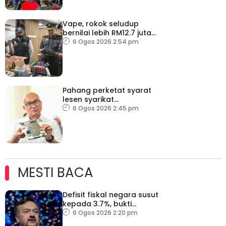
Vape, rokok seludup
bernilai lebih RM12.7 juta
dirampas di Selangor
6 Ogos 2026 2:54 pm
Pahang perketat syarat
lesen syarikat
telekomunikasi, bendung
6 Ogos 2026 2:45 pm
vandalisme dan kecurian
MESTI BACA
Defisit fiskal negara susut
kepada 3.7%, bukti
keyakinan pelabur masih
6 Ogos 2026 2:20 pm
kukuh