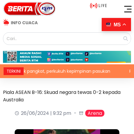
INFO CUACA
MS
L naik pangkat, perkukuh kepimpinan pasukan
TERKINI
PRN Melak
Piala ASEAN B-16: Skuad negara tewas 0-2 kepada
Australia
26/06/2024 | 9:32 pm
Arena