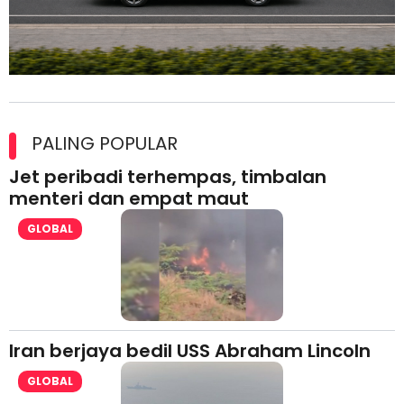
Maxim Malaysia dedah laporan keselamatan, pematuhan
lesen separuh pertama 2026
PALING POPULAR
Jet peribadi terhempas, timbalan
menteri dan empat maut
GLOBAL
Iran berjaya bedil USS Abraham Lincoln
GLOBAL