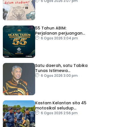
6 Ogos 2026 3:07 pm
55 Tahun ABIM:
Perjalanan perjuangan
berteraskan jati diri
6 Ogos 2026 3:04 pm
harakah Islamiah – PM
Satu daerah, satu Tabika
Tunas Istimewa
menjelang 2027 – TPM
6 Ogos 2026 3:00 pm
Zahid
Kastam Kelantan sita 45
motosikal seludup
bernilai RM3.6 juta
6 Ogos 2026 2:56 pm