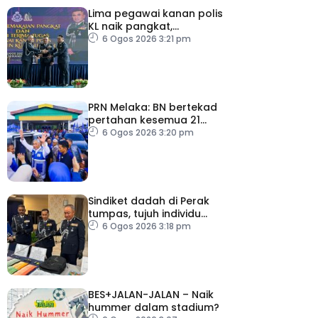
Lima pegawai kanan polis
KL naik pangkat,
perkukuh kepimpinan
6 Ogos 2026 3:21 pm
pasukan
PRN Melaka: BN bertekad
pertahan kesemua 21
kerusi, terbuka sebarang
6 Ogos 2026 3:20 pm
rundingan
Sindiket dadah di Perak
tumpas, tujuh individu
ditahan
6 Ogos 2026 3:18 pm
BES+JALAN-JALAN – Naik
hummer dalam stadium?