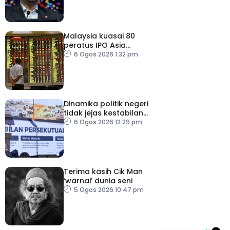
Malaysia kuasai 80
peratus IPO Asia
Tenggara, kumpul AS$1.4
6 Ogos 2026 1:32 pm
bilion separuh pertama
2026
Dinamika politik negeri
tidak jejas kestabilan
Kerajaan Perpaduan
6 Ogos 2026 12:29 pm
Persekutuan – TPM Zahid
Terima kasih Cik Man
‘warnai’ dunia seni
5 Ogos 2026 10:47 pm