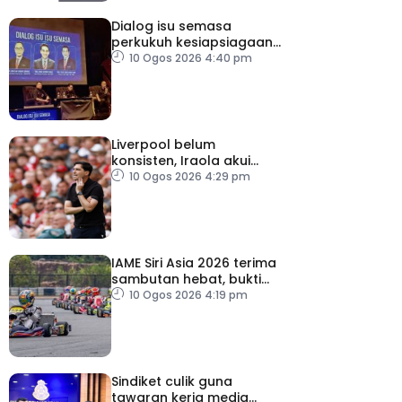
Dialog isu semasa
perkukuh kesiapsiagaan,
penyelarasan warga RTM
10 Ogos 2026 4:40 pm
Liverpool belum
konsisten, Iraola akui
masih banyak perlu
10 Ogos 2026 4:29 pm
diperbaiki
IAME Siri Asia 2026 terima
sambutan hebat, bukti
Malaysia bertaraf dunia
10 Ogos 2026 4:19 pm
Sindiket culik guna
tawaran kerja media