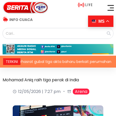
INFO CUACA
MS
berhasrat gubal tiga akta baharu berkait perumahan
TERKINI
RC
Mohamad Aniq raih tiga perak di India
12/05/2026 | 7:27 pm
Arena