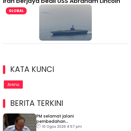
Iran berjaya bedil USS Abraham Lincoln
GLOBAL
KATA KUNCI
Arena
BERITA TERKINI
PM selamat jalani
pembedahan
laparoskopi rawat hernia
10 Ogos 2026 4:57 pm