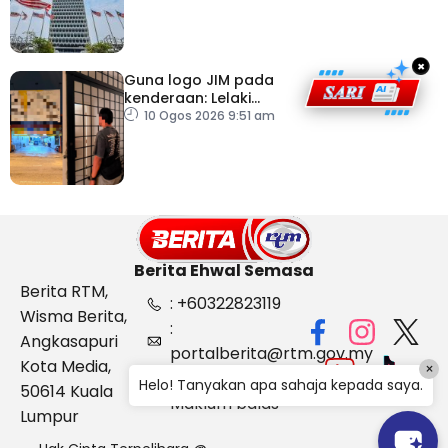
×
Guna logo JIM pada
kenderaan: Lelaki
Pakistan dicekup
10 Ogos 2026 9:51 am
Berita Ehwal Semasa
Berita RTM,
: +60322823119
Wisma Berita,
:
Angkasapuri
portalberita@rtm.gov.my
Kota Media,
×
: Aduan &
Helo! Tanyakan apa sahaja kepada saya.
50614 Kuala
Maklum balas
Lumpur